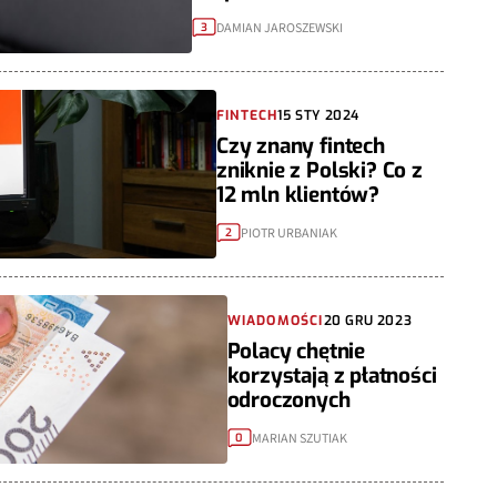
DAMIAN JAROSZEWSKI
3
FINTECH
15 STY 2024
Czy znany fintech
zniknie z Polski? Co z
12 mln klientów?
PIOTR URBANIAK
2
WIADOMOŚCI
20 GRU 2023
Polacy chętnie
korzystają z płatności
odroczonych
MARIAN SZUTIAK
0