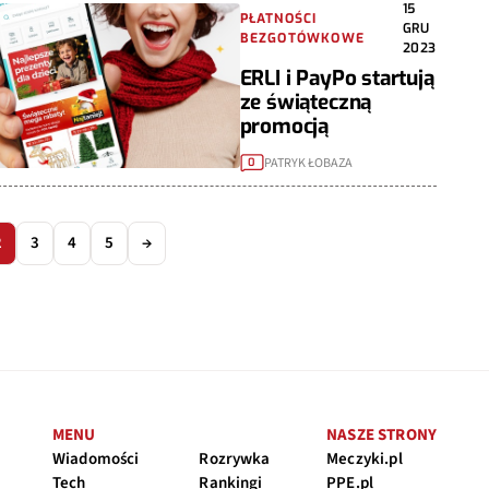
15
PŁATNOŚCI
GRU
BEZGOTÓWKOWE
2023
ERLI i PayPo startują
ze świąteczną
promocją
PATRYK ŁOBAZA
0
2
3
4
5
→
MENU
NASZE STRONY
Wiadomości
Rozrywka
Meczyki.pl
Tech
Rankingi
PPE.pl