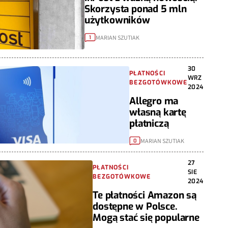
Skorzysta ponad 5 mln
użytkowników
MARIAN SZUTIAK
1
30
PŁATNOŚCI
WRZ
BEZGOTÓWKOWE
2024
Allegro ma
własną kartę
płatniczą
MARIAN SZUTIAK
0
27
PŁATNOŚCI
SIE
BEZGOTÓWKOWE
2024
Te płatności Amazon są
dostępne w Polsce.
Mogą stać się popularne