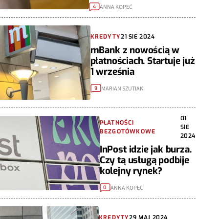
ANNA KOPEĆ
4
KREDYTY
21 SIE 2024
mBank z nowością w
płatnościach. Startuje już
1 września
MARIAN SZUTIAK
9
01
PŁATNOŚCI
SIE
BEZGOTÓWKOWE
2024
InPost idzie jak burza.
Czy tą usługą podbije
kolejny rynek?
ANNA KOPEĆ
0
KREDYTY
29 MAJ 2024