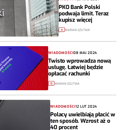
PKO Bank Polski
podwaja limit. Teraz
kupisz więcej
MARIAN SZUTIAK
4
WIADOMOŚCI
08 MAJ 2024
Twisto wprowadza nową
usługę. Łatwiej będzie
opłacać rachunki
MARIAN SZUTIAK
0
WIADOMOŚCI
12 LUT 2024
Polacy uwielbiają płacić w
ten sposób. Wzrost aż o
40 procent