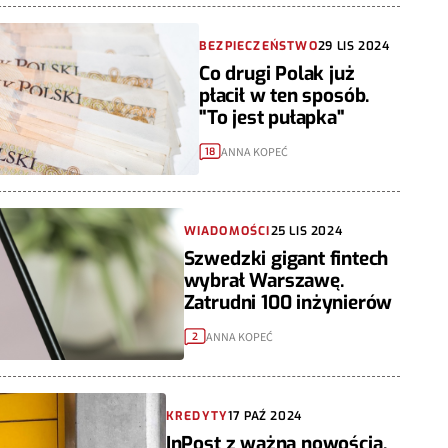
BEZPIECZEŃSTWO
29 LIS 2024
Co drugi Polak już
płacił w ten sposób.
"To jest pułapka"
ANNA KOPEĆ
18
WIADOMOŚCI
25 LIS 2024
Szwedzki gigant fintech
wybrał Warszawę.
Zatrudni 100 inżynierów
ANNA KOPEĆ
2
KREDYTY
17 PAŹ 2024
InPost z ważną nowością.