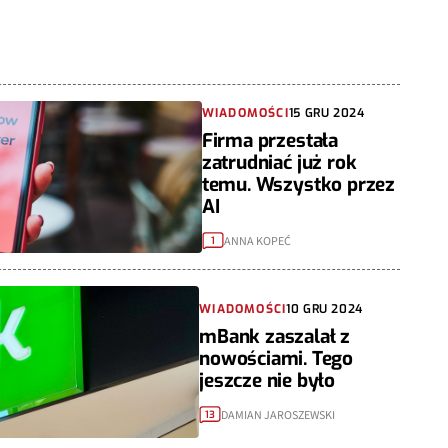
WIADOMOŚCI
15 GRU 2024
Firma przestała
zatrudniać już rok
temu. Wszystko przez
AI
ANNA KOPEĆ
1
WIADOMOŚCI
10 GRU 2024
mBank zaszalał z
nowościami. Tego
jeszcze nie było
DAMIAN JAROSZEWSKI
13