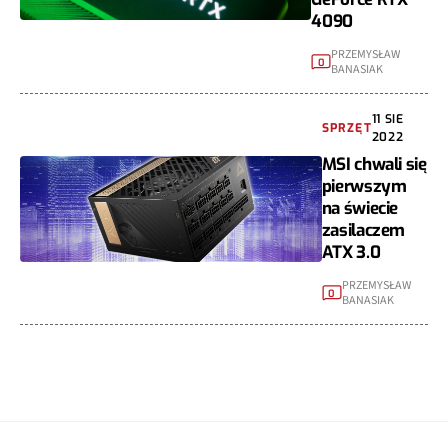
4090
PRZEMYSŁAW
0
BANASIAK
11 SIE
SPRZĘT
2022
MSI chwali się
pierwszym
na świecie
zasilaczem
ATX 3.0
PRZEMYSŁAW
0
BANASIAK