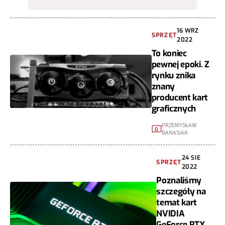
16 WRZ
SPRZĘT
2022
To koniec
pewnej epoki. Z
rynku znika
znany
producent kart
graficznych
PRZEMYSŁAW
0
BANASIAK
24 SIE
SPRZĘT
2022
Poznaliśmy
szczegóły na
temat kart
NVIDIA
GeForce RTX