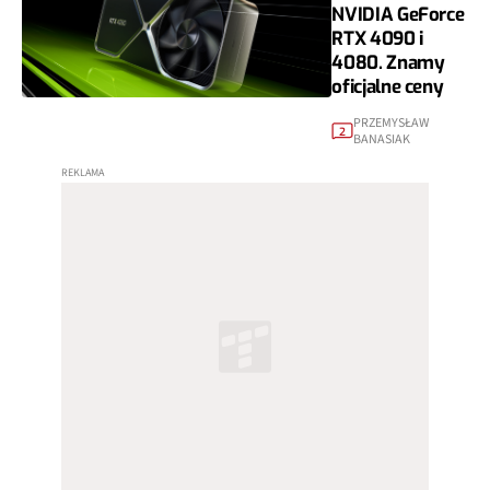
NVIDIA GeForce
RTX 4090 i
4080. Znamy
oficjalne ceny
PRZEMYSŁAW
2
BANASIAK