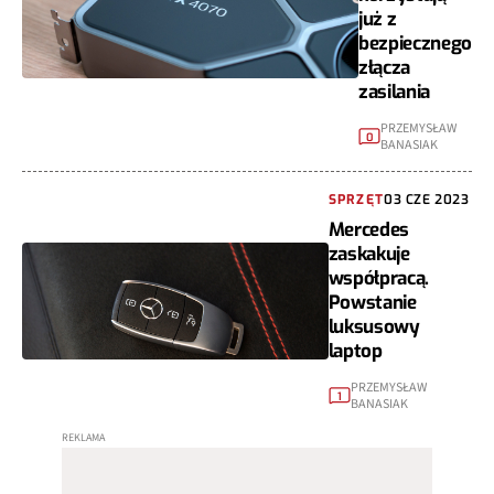
już z
bezpiecznego
złącza
zasilania
PRZEMYSŁAW
0
BANASIAK
SPRZĘT
03 CZE 2023
Mercedes
zaskakuje
współpracą.
Powstanie
luksusowy
laptop
PRZEMYSŁAW
1
BANASIAK