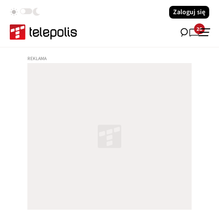
Zaloguj się
28