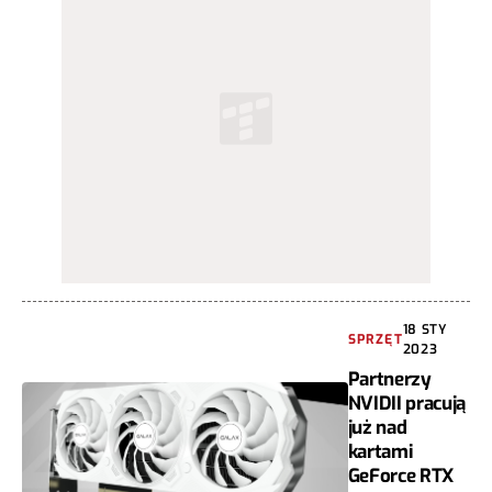
18 STY
SPRZĘT
2023
Partnerzy
NVIDII pracują
już nad
kartami
GeForce RTX