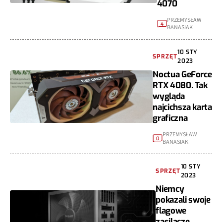
4070
PRZEMYSŁAW
4
BANASIAK
10 STY
SPRZĘT
2023
Noctua GeForce
RTX 4080. Tak
wygląda
najcichsza karta
graficzna
PRZEMYSŁAW
0
BANASIAK
10 STY
SPRZĘT
2023
Niemcy
pokazali swoje
flagowe
zasilacze