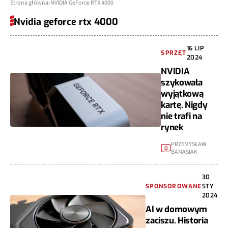
Strona główna
NVIDIA GeForce RTX 4000
Nvidia geforce rtx 4000
16 LIP
SPRZĘT
2024
NVIDIA
szykowała
wyjątkową
kartę. Nigdy
nie trafi na
rynek
PRZEMYSŁAW
0
BANASIAK
30
SPONSOROWANE
STY
2024
AI w domowym
zaciszu. Historia