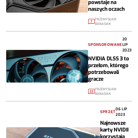
powstaje na
naszych oczach
PRZEMYSŁAW
7
BANASIAK
20
SPONSOROWANE
LIP
2023
NVIDIA DLSS 3 to
przełom, którego
potrzebowali
gracze
PRZEMYSŁAW
22
BANASIAK
06 LIP
SPRZĘT
2023
Najnowsze
karty NVIDII
korzystają