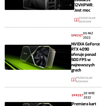
12VHPWR.
Jest moc
PRZEMYSŁAW
6
BANASIAK
05 PAŹ
SPRZĘT
2022
NVIDIA GeForce
RTX 4090
oferuje ponad
500 FPS w
najnowszych
grach
PRZEMYSŁAW
3
BANASIAK
20 WRZ
SPRZĘT
2022
Premiera kart