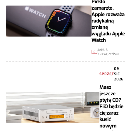
Piekło
zamarzło.
Apple rozważa
radykalną
zmianę
wyglądu Apple
Watch
JAKUB
0
KRAWCZYŃSKI
09
SPRZĘT
SIE
2026
Masz
jeszcze
płyty CD?
FiiO będzie
cię zaraz
kusić
nowym