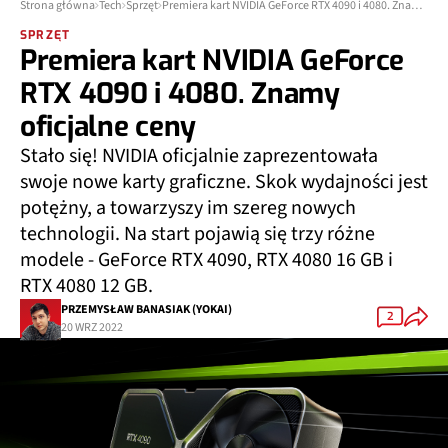
Strona główna
Tech
Sprzęt
Premiera kart NVIDIA GeForce RTX 4090 i 4080. Znamy oficjalne ceny
SPRZĘT
Premiera kart NVIDIA GeForce
RTX 4090 i 4080. Znamy
oficjalne ceny
Stało się! NVIDIA oficjalnie zaprezentowała
swoje nowe karty graficzne. Skok wydajności jest
potężny, a towarzyszy im szereg nowych
technologii. Na start pojawią się trzy różne
modele - GeForce RTX 4090, RTX 4080 16 GB i
RTX 4080 12 GB.
PRZEMYSŁAW BANASIAK (YOKAI)
2
20 WRZ 2022