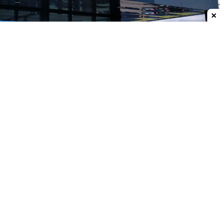
Dodaj do ulubionych źródeł w Google
Promocja na odkurzacz pionowy w Lidlu
Nie musisz już kupować na Temu i Aliexpress. W
najnowszej gazetce promocyjnej Lidla pojawiło się
urządzenie, które rzuca wyzwaniem popularnym
modelom z chińskich platform sprzedażowych,
przynajmniej pod kątem ceny.