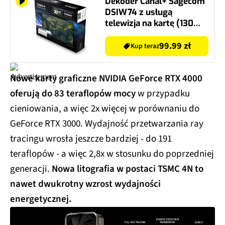
Dekoder Canal+ Sagecom
DSIW74 z usługą
telewizja na kartę (130
kanałów,1 m-c na start z
Canal +)
99.99 zł
Kup teraz
Nowe karty graficzne NVIDIA GeForce RTX 4000
oferują do 83 teraflopów mocy
w przypadku
cieniowania, a więc 2x więcej w porównaniu do
GeForce RTX 3000. Wydajność przetwarzania ray
tracingu wrosła jeszcze bardziej - do 191
teraflopów - a więc 2,8x w stosunku do poprzedniej
generacji.
Nowa litografia w postaci TSMC 4N to
nawet dwukrotny wzrost wydajności
energetycznej.