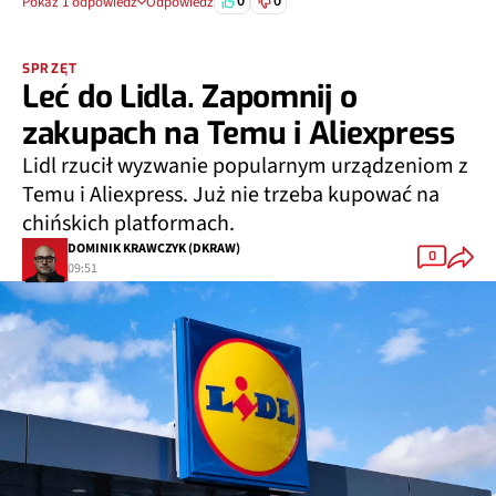
0
0
Pokaż 1 odpowiedź
Odpowiedz
SPRZĘT
Leć do Lidla. Zapomnij o
zakupach na Temu i Aliexpress
Lidl rzucił wyzwanie popularnym urządzeniom z
Temu i Aliexpress. Już nie trzeba kupować na
chińskich platformach.
DOMINIK KRAWCZYK (DKRAW)
0
09:51