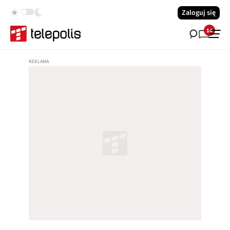
Zaloguj się
14