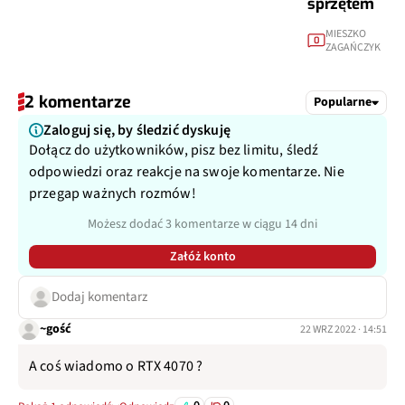
sprzętem
MIESZKO
0
ZAGAŃCZYK
2 komentarze
Popularne
Zaloguj się, by śledzić dyskuję
Dołącz do użytkowników, pisz bez limitu, śledź
odpowiedzi oraz reakcje na swoje komentarze. Nie
przegap ważnych rozmów!
Możesz dodać 3 komentarze w ciągu 14 dni
Załóż konto
Dodaj komentarz
~gość
22 WRZ 2022 · 14:51
A coś wiadomo o RTX 4070 ?