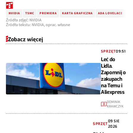
NVIDIA
TSMC
PREMIERA
KARTA GRAFICZNA
ADA LOVELACE
GE
Źródła zdjęć: NVIDIA
Źródła tekstu: NVIDIA, oprac. własne
Zobacz więcej
SPRZĘT
09:51
Leć do
Lidla.
Zapomnij o
zakupach
na Temu i
Aliexpress
DOMINIK
0
KRAWCZYK
09 SIE
SPRZĘT
2026