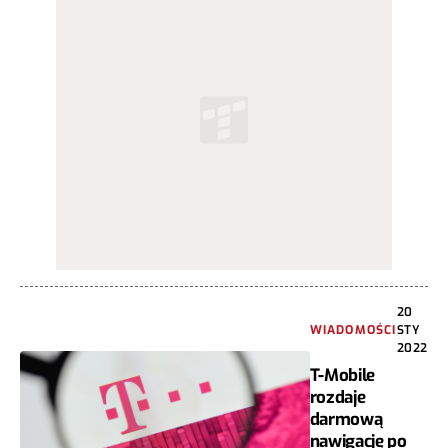
20
WIADOMOŚCI
STY
2022
T-Mobile
rozdaje
darmową
nawigację po