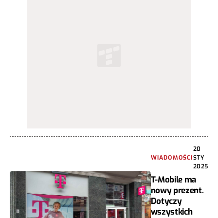
20
WIADOMOŚCI
STY
2025
T-Mobile ma
nowy prezent.
Dotyczy
wszystkich