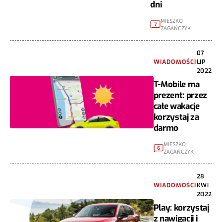
dni
MIESZKO
7
ZAGAŃCZYK
07
WIADOMOŚCI
LIP
2022
T-Mobile ma
prezent: przez
całe wakacje
korzystaj za
darmo
MIESZKO
6
ZAGAŃCZYK
28
WIADOMOŚCI
KWI
2022
Play: korzystaj
z nawigacji i