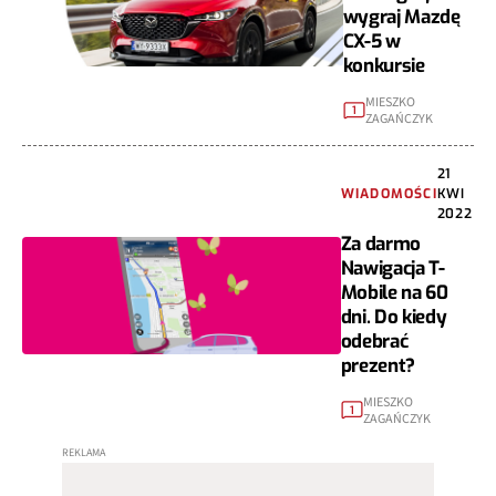
wygraj Mazdę
CX-5 w
konkursie
MIESZKO
1
ZAGAŃCZYK
21
WIADOMOŚCI
KWI
2022
Za darmo
Nawigacja T-
Mobile na 60
dni. Do kiedy
odebrać
prezent?
MIESZKO
1
ZAGAŃCZYK