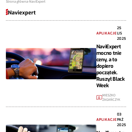
Strona główna
NaviExpert
Naviexpert
25
APLIKACJE
LIS
2025
NaviExpert
mocno tnie
ceny, a to
dopiero
początek.
Ruszył Black
Week
MIESZKO
0
ZAGAŃCZYK
03
APLIKACJE
PAŹ
2025