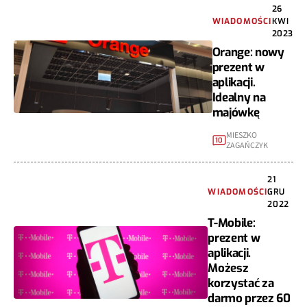
26
WIADOMOŚCI
KWI
2023
Orange: nowy
prezent w
aplikacji.
Idealny na
majówkę
MIESZKO
10
ZAGAŃCZYK
21
WIADOMOŚCI
GRU
2022
T-Mobile:
prezent w
aplikacji.
Możesz
korzystać za
darmo przez 60