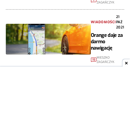
1
ZAGAŃCZYK
21
WIADOMOŚCI
PAŹ
2021
Orange daje za
darmo
nawigację
MIESZKO
15
ZAGAŃCZYK
11
APLIKACJE
PAŹ
2021
Nawigacja
Plus oceni
Twój styl
jazdy
MARIAN
2
SZUTIAK