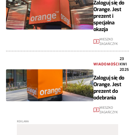
Zaloguj się do
Orange. Jest
prezent i
specjalna
okazja
MIESZKO
3
ZAGAŃCZYK
23
WIADOMOŚCI
KWI
2025
Zaloguj się do
Orange. Jest
prezent do
odebrania
MIESZKO
3
ZAGAŃCZYK