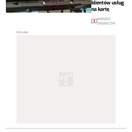
klientów usług
na kartę
MIESZKO
8
ZAGAŃCZYK