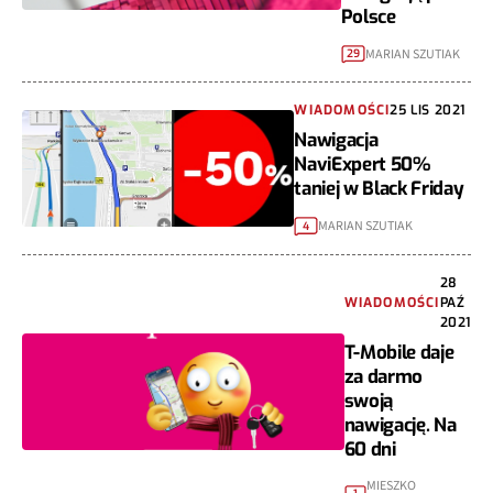
Polsce
MARIAN SZUTIAK
29
WIADOMOŚCI
25 LIS 2021
Nawigacja
NaviExpert 50%
taniej w Black Friday
MARIAN SZUTIAK
4
28
WIADOMOŚCI
PAŹ
2021
T-Mobile daje
za darmo
swoją
nawigację. Na
60 dni
MIESZKO