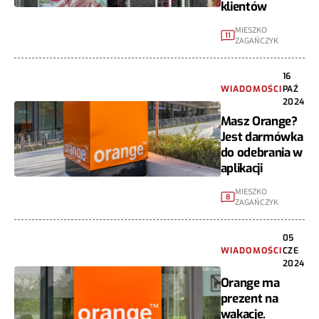
klientów
MIESZKO
11
ZAGAŃCZYK
16
WIADOMOŚCI
PAŹ
2024
Masz Orange?
Jest darmówka
do odebrania w
aplikacji
MIESZKO
8
ZAGAŃCZYK
05
WIADOMOŚCI
CZE
2024
Orange ma
prezent na
wakacje.