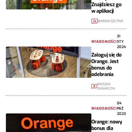
Znajdziesz go
w aplikacji
MARIAN SZUTIAK
14
31
WIADOMOŚCI
STY
2024
Zaloguj się do
Orange. Jest
bonus do
odebrania
MIESZKO
8
ZAGAŃCZYK
04
WIADOMOŚCI
PAŹ
2023
Orange: nowy
bonus dla