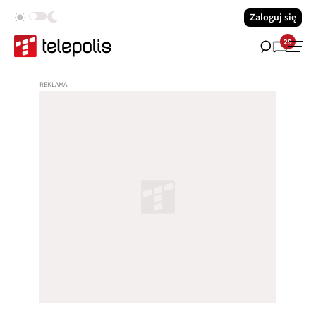
Zaloguj się
29