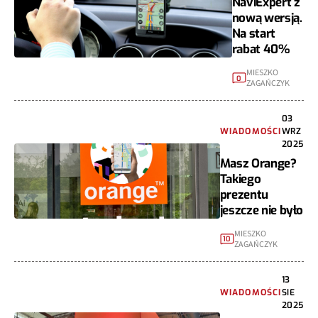
NaviExpert z
nową wersją.
Na start
rabat 40%
MIESZKO
0
ZAGAŃCZYK
03
WIADOMOŚCI
WRZ
2025
Masz Orange?
Takiego
prezentu
jeszcze nie było
MIESZKO
10
ZAGAŃCZYK
13
WIADOMOŚCI
SIE
2025