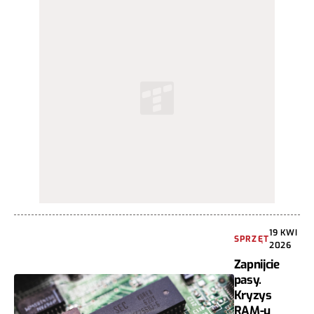
19 KWI
SPRZĘT
2026
Zapnijcie
pasy.
Kryzys
RAM-u