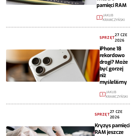
pamięci RAM
JAKUB
1
KRAWCZYŃSKI
27 CZE
SPRZĘT
2026
iPhone 18
rekordowo
drogi? Może
być gorzej
niż
myśleliśmy
JAKUB
1
KRAWCZYŃSKI
27 CZE
SPRZĘT
2026
Kryzys pamięci
RAM jeszcze