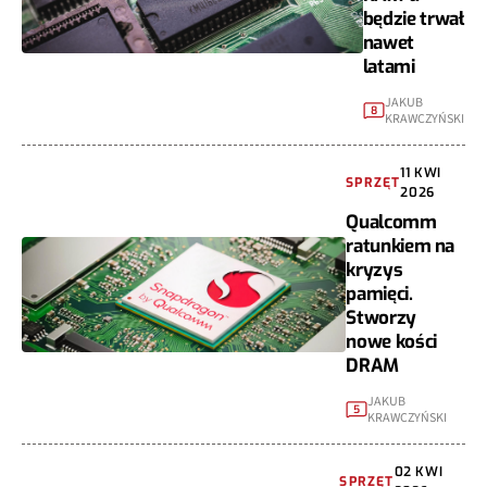
będzie trwał
nawet
latami
JAKUB
8
KRAWCZYŃSKI
11 KWI
SPRZĘT
2026
Qualcomm
ratunkiem na
kryzys
pamięci.
Stworzy
nowe kości
DRAM
JAKUB
5
KRAWCZYŃSKI
02 KWI
SPRZĘT