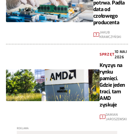
potrwa. Padła
data od
czołowego
producenta
JAKUB
7
KRAWCZYŃSKI
10 MAJ
SPRZĘT
2026
Kryzys na
rynku
pamięci.
Gdzie jeden
traci, tam
AMD
zyskuje
DAMIAN
1
JAROSZEWSKI