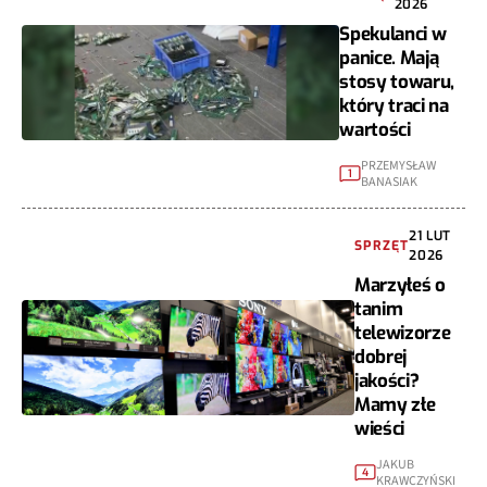
2026
Spekulanci w
panice. Mają
stosy towaru,
który traci na
wartości
PRZEMYSŁAW
1
BANASIAK
21 LUT
SPRZĘT
2026
Marzyłeś o
tanim
telewizorze
dobrej
jakości?
Mamy złe
wieści
JAKUB
4
KRAWCZYŃSKI