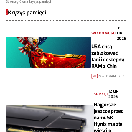
Strona główna
kryzys pamięci
Kryzys pamięci
18
WIADOMOŚCI
LIP
2026
USA chcą
zablokować
tani i dostępny
RAM z Chin
PAWEŁ MARETYCZ
20
12 LIP
SPRZĘT
2026
Najgorsze
jeszcze przed
nami. SK
Hynix ma złe
wieści o