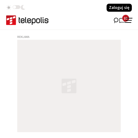
Zaloguj się
23