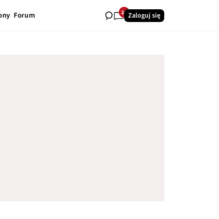
26
ony
Forum
Zaloguj się