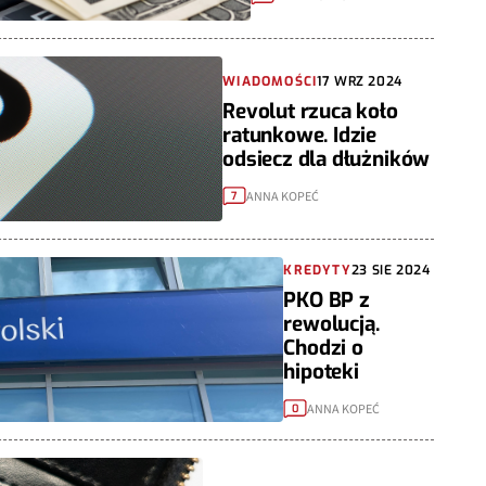
WIADOMOŚCI
17 WRZ 2024
Revolut rzuca koło
ratunkowe. Idzie
odsiecz dla dłużników
ANNA KOPEĆ
7
KREDYTY
23 SIE 2024
PKO BP z
rewolucją.
Chodzi o
hipoteki
ANNA KOPEĆ
0