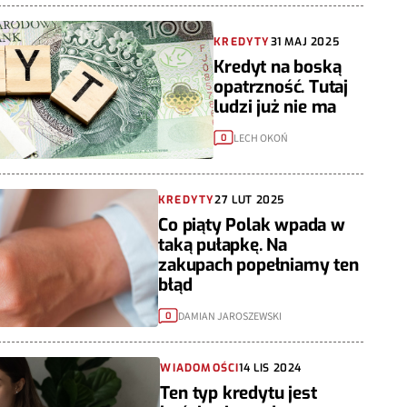
KREDYTY
31 MAJ 2025
Kredyt na boską
opatrzność. Tutaj
ludzi już nie ma
LECH OKOŃ
0
KREDYTY
27 LUT 2025
Co piąty Polak wpada w
taką pułapkę. Na
zakupach popełniamy ten
błąd
DAMIAN JAROSZEWSKI
0
WIADOMOŚCI
14 LIS 2024
Ten typ kredytu jest