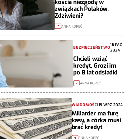
kością niezgody w
związkach Polaków.
Zdziwieni?
ANNA KOPEĆ
2
16 PAŹ
BEZPIECZEŃSTWO
2024
Chcieli wziąć
kredyt. Grozi im
po 8 lat odsiadki
ANNA KOPEĆ
2
WIADOMOŚCI
19 WRZ 2024
Miliarder ma furę
kasy, a córka musi
brać kredyt
ANNA KOPEĆ
4