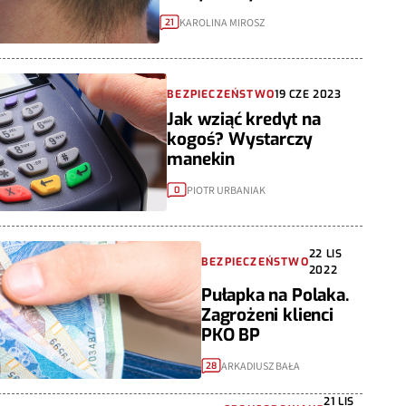
KAROLINA MIROSZ
21
BEZPIECZEŃSTWO
19 CZE 2023
Jak wziąć kredyt na
kogoś? Wystarczy
manekin
PIOTR URBANIAK
0
22 LIS
BEZPIECZEŃSTWO
2022
Pułapka na Polaka.
Zagrożeni klienci
PKO BP
ARKADIUSZ BAŁA
28
21 LIS