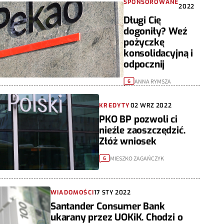
SPONSOROWANE
2022
Długi Cię
dogoniły? Weź
pożyczkę
konsolidacyjną i
odpocznij
ANNA RYMSZA
6
KREDYTY
02 WRZ 2022
PKO BP pozwoli ci
nieźle zaoszczędzić.
Złóż wniosek
MIESZKO ZAGAŃCZYK
6
WIADOMOŚCI
17 STY 2022
Santander Consumer Bank
ukarany przez UOKiK. Chodzi o