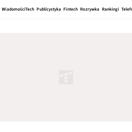
Wiadomości
Tech
Publicystyka
Fintech
Rozrywka
Rankingi
Telef