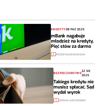
KREDYTY
08 PAŹ 2025
mBank nagabuje
młodzież na kredyty.
Pięć stów za darmo
PRZEMYSŁAW BANASIAK
1
22 SIE
BEZPIECZEŃSTWO
2025
Takiego kredytu nie
musisz spłacać. Sąd
wydał wyrok
DAMIAN JAROSZEWSKI
1