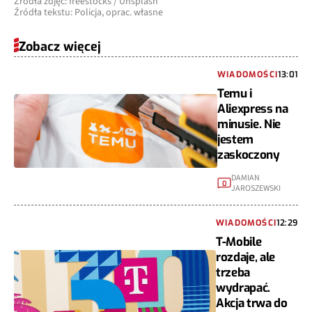
Źródła zdjęć: freestocks / Unsplash
Źródła tekstu: Policja, oprac. własne
Zobacz więcej
WIADOMOŚCI
13:01
Temu i
Aliexpress na
minusie. Nie
jestem
zaskoczony
DAMIAN
0
JAROSZEWSKI
WIADOMOŚCI
12:29
T-Mobile
rozdaje, ale
trzeba
wydrapać.
Akcja trwa do