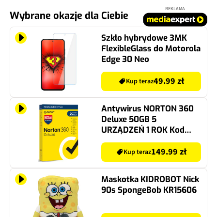
REKLAMA
Wybrane okazje dla Ciebie
Szkło hybrydowe 3MK
FlexibleGlass do Motorola
Edge 30 Neo
49.99 zł
Kup teraz
Antywirus NORTON 360
Deluxe 50GB 5
URZĄDZEŃ 1 ROK Kod
aktywacyjny Edycja
limitowana dla edukacji
149.99 zł
Kup teraz
Maskotka KIDROBOT Nick
90s SpongeBob KR15606