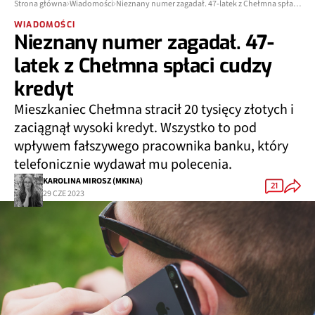
Strona główna
Wiadomości
Nieznany numer zagadał. 47-latek z Chełmna spłaci cudzy kredyt
WIADOMOŚCI
Nieznany numer zagadał. 47-
latek z Chełmna spłaci cudzy
kredyt
Mieszkaniec Chełmna stracił 20 tysięcy złotych i
zaciągnął wysoki kredyt. Wszystko to pod
wpływem fałszywego pracownika banku, który
telefonicznie wydawał mu polecenia.
KAROLINA MIROSZ (MKINA)
21
29 CZE 2023