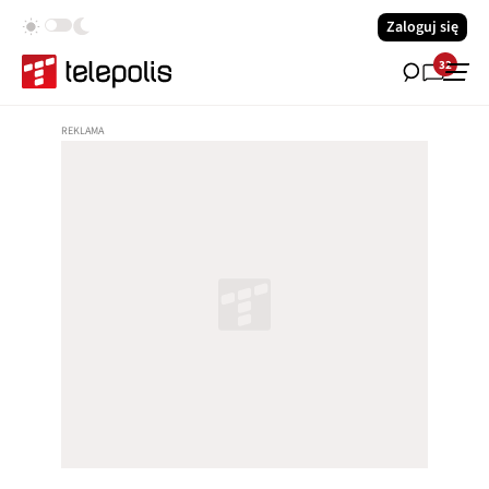
Zaloguj się
32