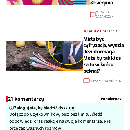
31 sierpnia
MIESZKO
1
ZAGAŃCZYK
WIADOMOŚCI
11:59
Miała być
cyfryzacja, wyszła
dezinformacja.
Może by tak ktoś
za to w końcu
beknął?
MIESZKO ZAGAŃCZYK
0
21 komentarzy
Popularne
Zaloguj się, by śledzić dyskuję
Dołącz do użytkowników, pisz bez limitu, śledź
odpowiedzi oraz reakcje na swoje komentarze. Nie
przegap ważnych rozmów!