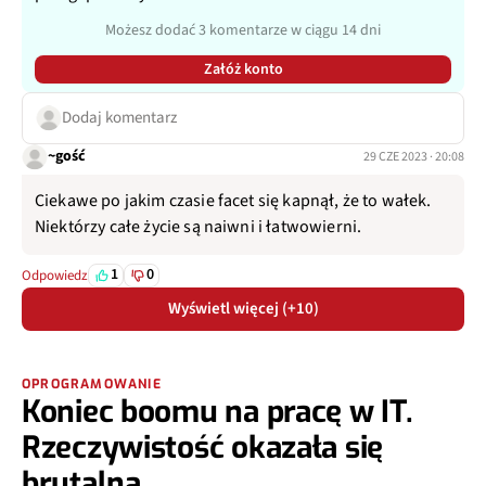
Możesz dodać 3 komentarze w ciągu 14 dni
Załóż konto
Dodaj komentarz
~gość
29 CZE 2023 · 20:08
Ciekawe po jakim czasie facet się kapnął, że to wałek.
Niektórzy całe życie są naiwni i łatwowierni.
1
0
Odpowiedz
Wyświetl więcej (+10)
OPROGRAMOWANIE
Koniec boomu na pracę w IT.
Rzeczywistość okazała się
brutalna