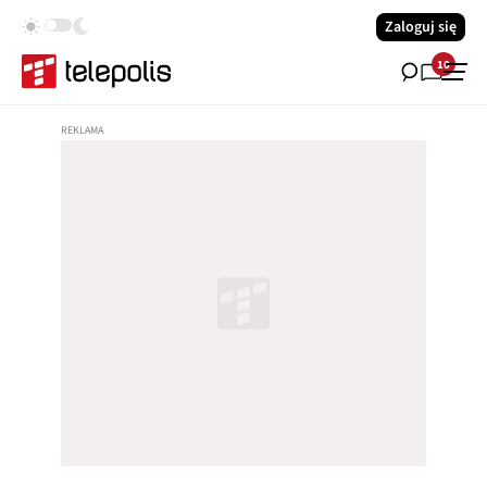
Zaloguj się
10