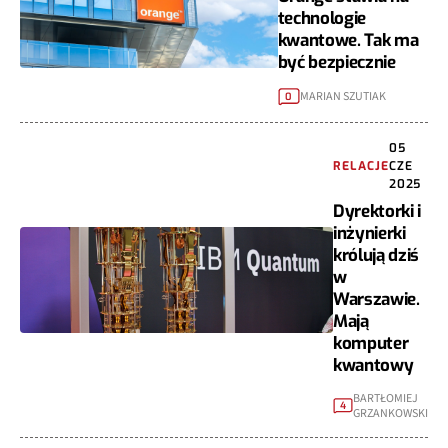
technologie
kwantowe. Tak ma
być bezpiecznie
MARIAN SZUTIAK
0
05
RELACJE
CZE
2025
Dyrektorki i
inżynierki
królują dziś
w
Warszawie.
Mają
komputer
kwantowy
BARTŁOMIEJ
4
GRZANKOWSKI