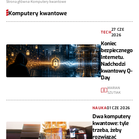
Strona główna
Komputery kwantowe
Komputery kwantowe
27 CZE
TECH
2026
Koniec
bezpiecznego
Internetu.
Nadchodzi
kwantowy Q-
Day
MARIAN
0
SZUTIAK
NAUKA
01 CZE 2026
Dwa komputery
kwantowe: tyle
trzeba, żeby
rozwiązać