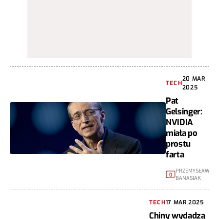
20 MAR
TECH
2025
Pat
Gelsinger:
NVIDIA
miała po
prostu
farta
PRZEMYSŁAW
0
BANASIAK
TECH
17 MAR 2025
Chiny wydadzą