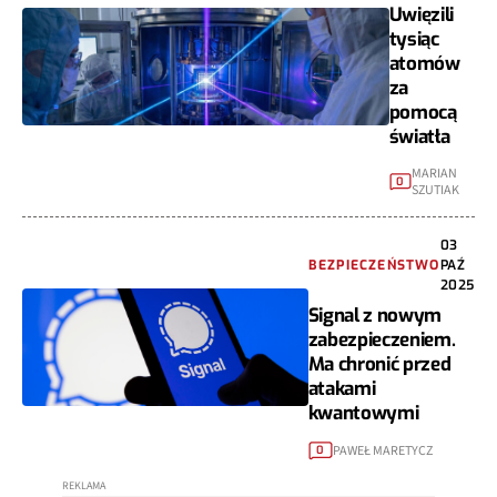
Uwięzili
tysiąc
atomów
za
pomocą
światła
MARIAN
0
SZUTIAK
03
BEZPIECZEŃSTWO
PAŹ
2025
Signal z nowym
zabezpieczeniem.
Ma chronić przed
atakami
kwantowymi
PAWEŁ MARETYCZ
0