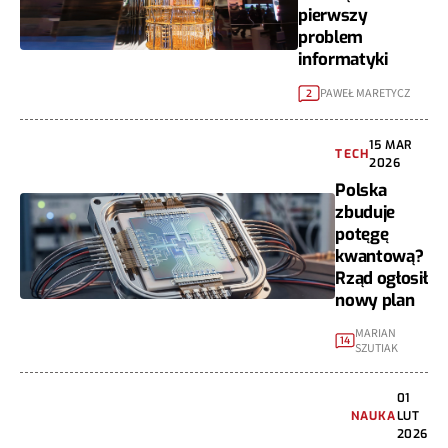
pierwszy
problem
informatyki
PAWEŁ MARETYCZ
2
15 MAR
TECH
2026
Polska
zbuduje
potęgę
kwantową?
Rząd ogłosił
nowy plan
MARIAN
14
SZUTIAK
01
NAUKA
LUT
2026