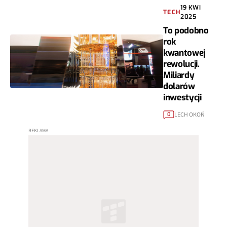
19 KWI
TECH
2025
To podobno
rok
kwantowej
rewolucji.
Miliardy
dolarów
inwestycji
LECH OKOŃ
0