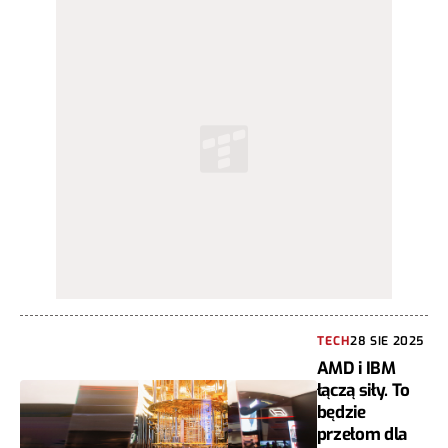
TECH
28 SIE 2025
AMD i IBM
łączą siły. To
będzie
przełom dla