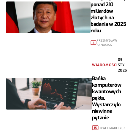
ponad 210
miliardów
złotych na
badania w 2025
roku
PRZEMYSŁAW
4
BANASIAK
09
WIADOMOŚCI
STY
2025
Bańka
komputerów
kwantowych
pękła.
Wystarczyło
niewinne
pytanie
PAWEŁ MARETYCZ
15