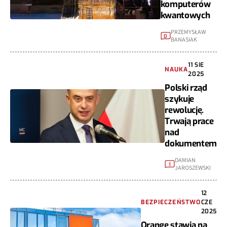
komputerów
kwantowych
PRZEMYSŁAW
0
BANASIAK
11 SIE
NAUKA
2025
Polski rząd
szykuje
rewolucję.
Trwają prace
nad
dokumentem
DAMIAN
1
JAROSZEWSKI
12
BEZPIECZEŃSTWO
CZE
2025
Orange stawia na