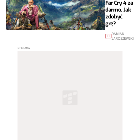
Far Cry 4 za
darmo. Jak
zdobyć
grę?
DAMIAN
11
JAROSZEWSKI