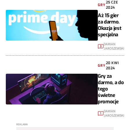
25 CZE
GRY
2024
Aż 15 gier
za darmo.
Okazja jest
specjalna
DAMIAN
3
JAROSZEWSKI
20 KWI
GRY
2024
Gry za
darmo, a do
tego
świetne
promocje
DAMIAN
1
JAROSZEWSKI