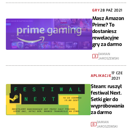
GRY
28 PAŹ 2021
Masz Amazon
Prime? To
dostaniesz
rewelacyjne
gry za darmo
DAMIAN
3
JAROSZEWSKI
17 CZE
APLIKACJE
2021
Steam: ruszył
festiwal Next.
Setki gier do
wypróbowania
za darmo
DAMIAN
0
JAROSZEWSKI