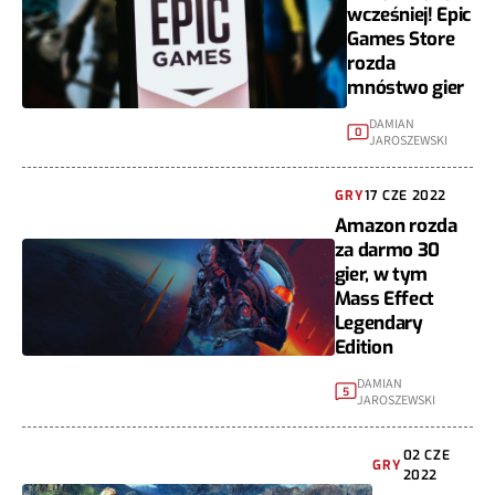
wcześniej! Epic
Games Store
rozda
mnóstwo gier
DAMIAN
0
JAROSZEWSKI
GRY
17 CZE 2022
Amazon rozda
za darmo 30
gier, w tym
Mass Effect
Legendary
Edition
DAMIAN
5
JAROSZEWSKI
02 CZE
GRY
2022