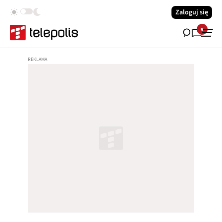
Zaloguj się
9