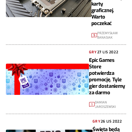
karty
graficznej.
Warto
poczekać
PRZEMYSŁAW
5
BANASIAK
GRY
27 LIS 2022
Epic Games
Store
potwierdza
promocję. Tyle
gier dostaniemy
za darmo
DAMIAN
1
JAROSZEWSKI
GRY
26 LIS 2022
Święta będą