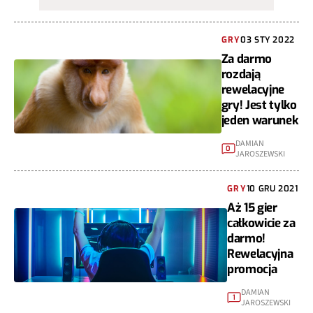
GRY
03 STY 2022
Za darmo
rozdają
rewelacyjne
gry! Jest tylko
jeden warunek
DAMIAN
0
JAROSZEWSKI
GRY
10 GRU 2021
Aż 15 gier
całkowicie za
darmo!
Rewelacyjna
promocja
DAMIAN
1
JAROSZEWSKI