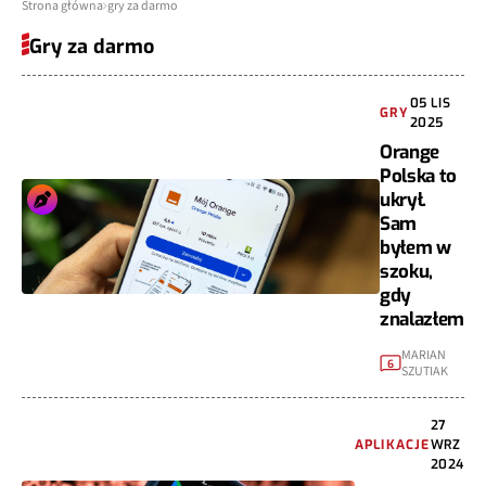
Strona główna
gry za darmo
Gry za darmo
05 LIS
GRY
2025
Orange
Polska to
ukrył.
Sam
byłem w
szoku,
gdy
znalazłem
MARIAN
6
SZUTIAK
27
APLIKACJE
WRZ
2024