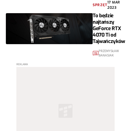
17 MAR
SPRZĘT
2023
To będzie
najtańszy
GeForce RTX
4070 Ti od
Tajwańczyków
PRZEMYSŁAW
15
BANASIAK