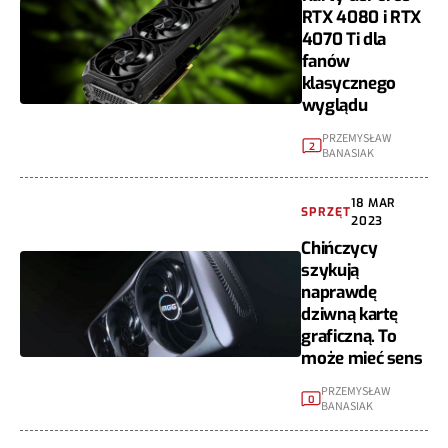
RTX 4080 i RTX
4070 Ti dla
fanów
klasycznego
wyglądu
PRZEMYSŁAW
2
BANASIAK
18 MAR
SPRZĘT
2023
Chińczycy
szykują
naprawdę
dziwną kartę
graficzną. To
może mieć sens
PRZEMYSŁAW
0
BANASIAK