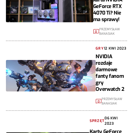
GeForce RTX
4070 Ti? Nie
ma sprawy!
PRZEMYSŁAW
0
BANASIAK
GRY
12 KWI 2023
NVIDIA
rozdaje
darmowe
fanty fanom
gry
Overwatch 2
PRZEMYSŁAW
0
BANASIAK
06 KWI
SPRZĘT
2023
Karty GeForce