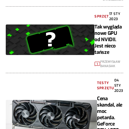
17 STY
SPRZĘT
2023
Tak wygląda
nowe GPU
od NVIDII.
Jest nieco
tańsze
PRZEMYSŁAW
1
BANASIAK
04
TESTY
STY
SPRZĘTU
2023
Cena
skandal, ale
moc
petarda.
GeForce