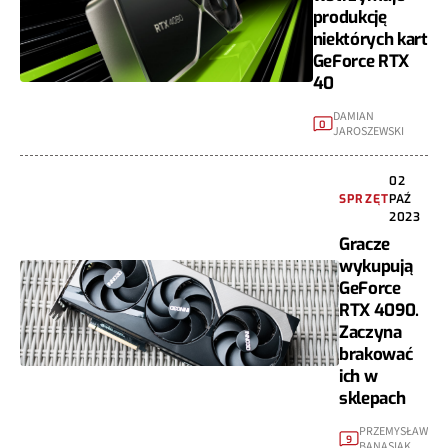
produkcję
niektórych kart
GeForce RTX
40
DAMIAN
0
JAROSZEWSKI
02
SPRZĘT
PAŹ
2023
Gracze
wykupują
GeForce
RTX 4090.
Zaczyna
brakować
ich w
sklepach
PRZEMYSŁAW
9
BANASIAK