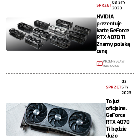
03 STY
SPRZĘT
2023
NVIDIA
prezentuje
kartę GeForce
RTX 4070 Ti.
Znamy polską
cenę
PRZEMYSŁAW
0
BANASIAK
03
SPRZĘT
STY
2023
To już
oficjalne.
GeForce
RTX 4070
Ti będzie
dużo