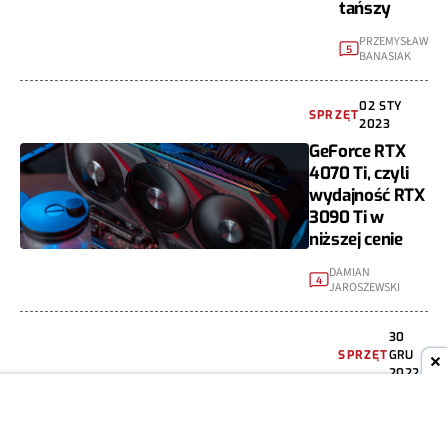
tańszy
PRZEMYSŁAW
5
BANASIAK
02 STY
SPRZĘT
2023
GeForce RTX
4070 Ti, czyli
wydajność RTX
3090 Ti w
niższej cenie
DAMIAN
4
JAROSZEWSKI
30
SPRZĘT
GRU
2022
NVIDIA
pozytywnie
zaskakuje.