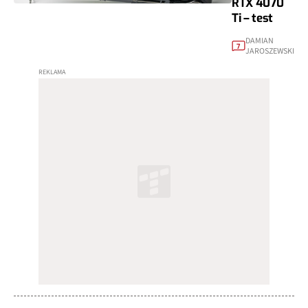
RTX 4070
Ti – test
DAMIAN
7
JAROSZEWSKI