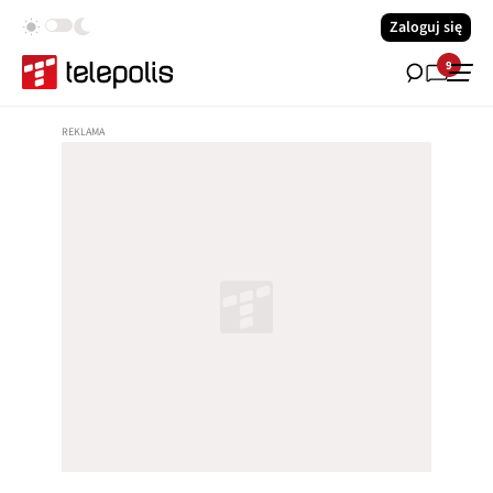
Zaloguj się
9