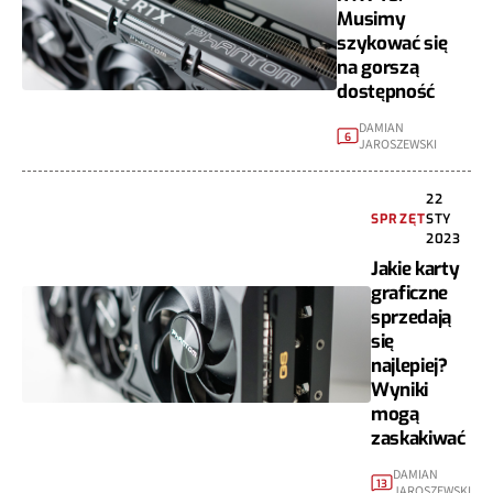
Musimy
szykować się
na gorszą
dostępność
DAMIAN
6
JAROSZEWSKI
22
SPRZĘT
STY
2023
Jakie karty
graficzne
sprzedają
się
najlepiej?
Wyniki
mogą
zaskakiwać
DAMIAN
13
JAROSZEWSKI