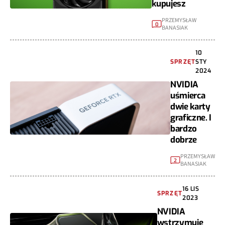
kupujesz
PRZEMYSŁAW
0
BANASIAK
10
SPRZĘT
STY
2024
NVIDIA
uśmierca
dwie karty
graficzne. I
bardzo
dobrze
PRZEMYSŁAW
2
BANASIAK
16 LIS
SPRZĘT
2023
NVIDIA
wstrzymuje