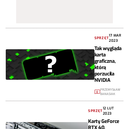
17 MAR
SPRZĘT
2023
Tak wygląda
karta
graficzna,
którą
porzuciła
NVIDIA
PRZEMYSŁAW
0
BANASIAK
12 LUT
SPRZĘT
2023
Karty GeForce
RTX 40.