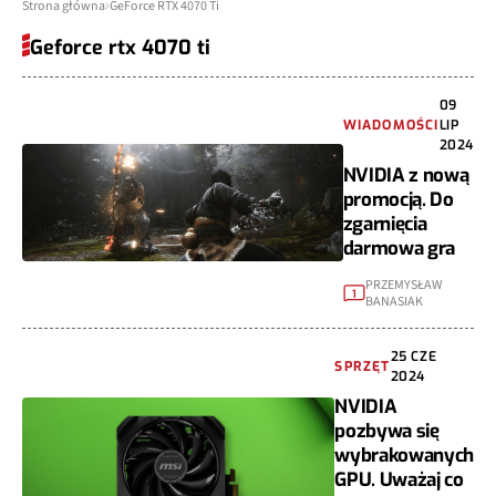
Strona główna
GeForce RTX 4070 Ti
Geforce rtx 4070 ti
09
WIADOMOŚCI
LIP
2024
NVIDIA z nową
promocją. Do
zgarnięcia
darmowa gra
PRZEMYSŁAW
1
BANASIAK
25 CZE
SPRZĘT
2024
NVIDIA
pozbywa się
wybrakowanych
GPU. Uważaj co