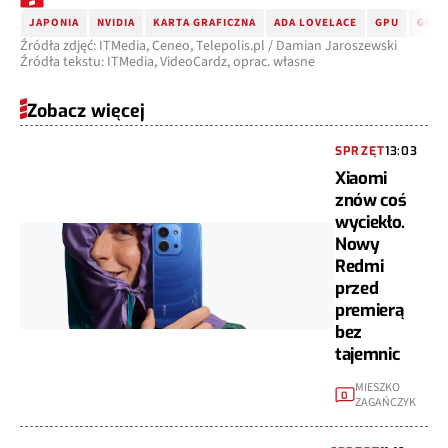
JAPONIA
NVIDIA
KARTA GRAFICZNA
ADA LOVELACE
GPU
GEFO
Źródła zdjęć: ITMedia, Ceneo, Telepolis.pl / Damian Jaroszewski
Źródła tekstu: ITMedia, VideoCardz, oprac. własne
Zobacz więcej
SPRZĘT
13:03
Xiaomi
znów coś
wyciekło.
Nowy
Redmi
przed
premierą
bez
tajemnic
MIESZKO
0
ZAGAŃCZYK