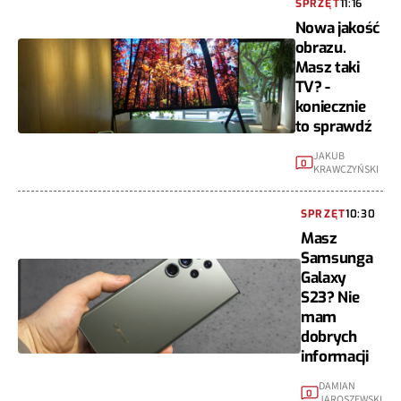
SPRZĘT
11:16
Nowa jakość
obrazu.
Masz taki
TV? -
koniecznie
to sprawdź
JAKUB
0
KRAWCZYŃSKI
SPRZĘT
10:30
Masz
Samsunga
Galaxy
S23? Nie
mam
dobrych
informacji
DAMIAN
0
JAROSZEWSKI