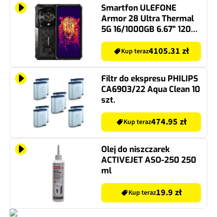
Smartfon ULEFONE
Armor 28 Ultra Thermal
5G 16/1000GB 6.67" 120Hz
Czarny
4105.31 zł
Kup teraz
Filtr do ekspresu PHILIPS
CA6903/22 Aqua Clean 10
szt.
474.95 zł
Kup teraz
Olej do niszczarek
ACTIVEJET ASO-250 250
ml
19.9 zł
Kup teraz