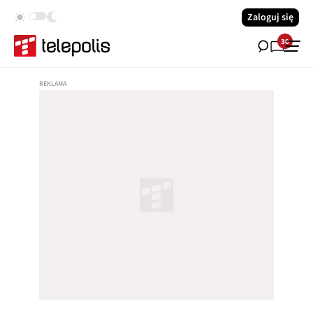
Zaloguj się
30