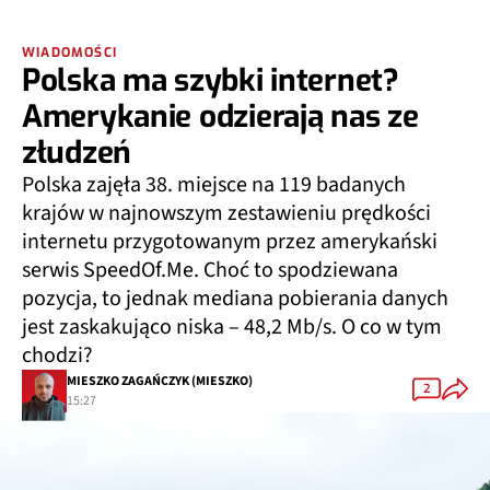
WIADOMOŚCI
Polska ma szybki internet?
Amerykanie odzierają nas ze
złudzeń
Polska zajęła 38. miejsce na 119 badanych
krajów w najnowszym zestawieniu prędkości
internetu przygotowanym przez amerykański
serwis SpeedOf.Me. Choć to spodziewana
pozycja, to jednak mediana pobierania danych
jest zaskakująco niska – 48,2 Mb/s. O co w tym
chodzi?
MIESZKO ZAGAŃCZYK (MIESZKO)
2
15:27