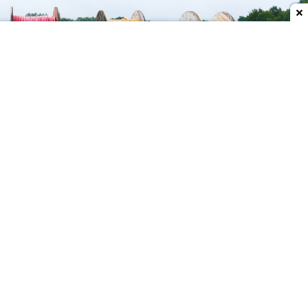
Dodaj do ulubionych źródeł w Google
Amerykańska firma pomiarowa SpeedOf.Me
podała najnowsze wyniki prędkości internetu na
świecie w pierwszym półroczu 2026 roku. Polska
zajęła w nim średnie, ale spodziewane
38. miejsce
,
jednak uzyskane w testach prędkości są
zaskakująco niskie w porównaniu do np.
Speedtest.net.