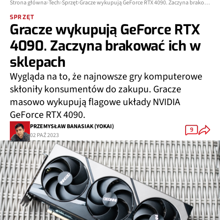
Strona główna
Tech
Sprzęt
Gracze wykupują GeForce RTX 4090. Zaczyna brakować ich w sklepach
SPRZĘT
Gracze wykupują GeForce RTX
4090. Zaczyna brakować ich w
sklepach
Wygląda na to, że najnowsze gry komputerowe
skłoniły konsumentów do zakupu. Gracze
masowo wykupują flagowe układy NVIDIA
GeForce RTX 4090.
PRZEMYSŁAW BANASIAK (YOKAI)
9
02 PAŹ 2023