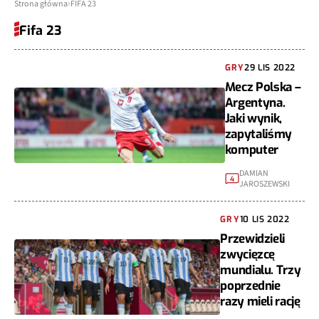
Strona główna
FIFA 23
Fifa 23
GRY
29 LIS 2022
Mecz Polska –
Argentyna.
Jaki wynik,
zapytaliśmy
komputer
DAMIAN
4
JAROSZEWSKI
GRY
10 LIS 2022
Przewidzieli
zwycięzcę
mundialu. Trzy
poprzednie
razy mieli rację