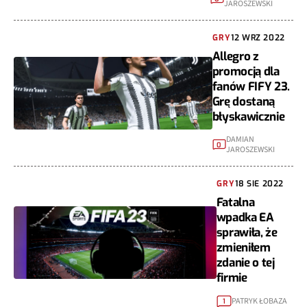
JAROSZEWSKI
GRY
12 WRZ 2022
Allegro z
promocją dla
fanów FIFY 23.
Grę dostaną
błyskawicznie
DAMIAN
0
JAROSZEWSKI
GRY
18 SIE 2022
Fatalna
wpadka EA
sprawiła, że
zmieniłem
zdanie o tej
firmie
PATRYK ŁOBAZA
1