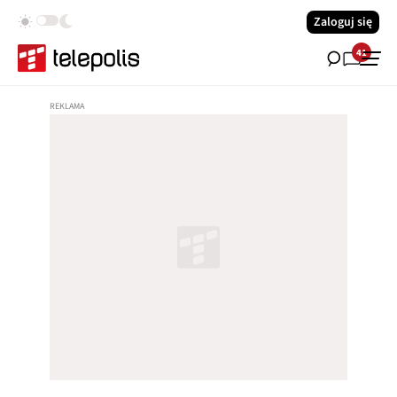
Zaloguj się
41