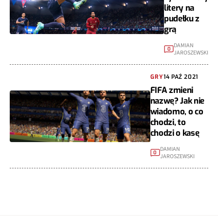
litery na
pudełku z
grą
DAMIAN
0
JAROSZEWSKI
GRY
14 PAŹ 2021
FIFA zmieni
nazwę? Jak nie
wiadomo, o co
chodzi, to
chodzi o kasę
DAMIAN
0
JAROSZEWSKI