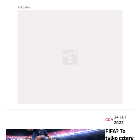
24 LUT
GRY
2022
FIFA? To
tylko cztery