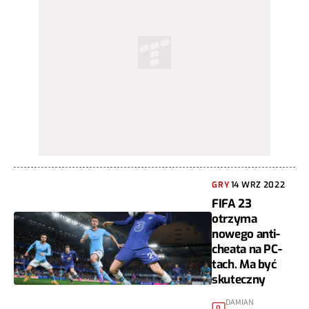
GRY
14 WRZ 2022
FIFA 23
otrzyma
nowego anti-
cheata na PC-
tach. Ma być
skuteczny
DAMIAN
0