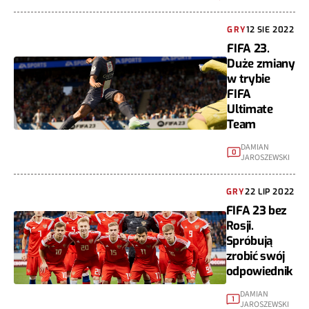
GRY
12 SIE 2022
FIFA 23.
Duże zmiany
w trybie
FIFA
Ultimate
Team
DAMIAN
0
JAROSZEWSKI
GRY
22 LIP 2022
FIFA 23 bez
Rosji.
Spróbują
zrobić swój
odpowiednik
DAMIAN
1
JAROSZEWSKI