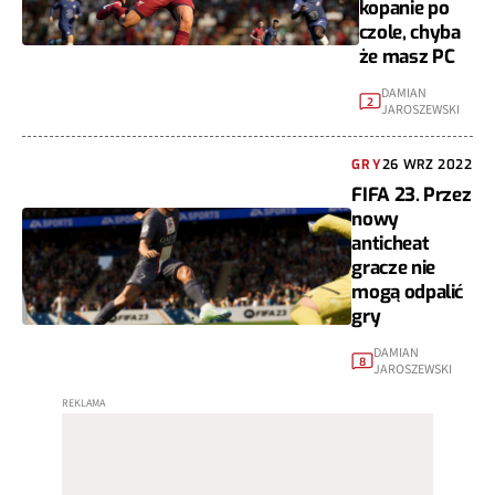
kopanie po
czole, chyba
że masz PC
DAMIAN
2
JAROSZEWSKI
GRY
26 WRZ 2022
FIFA 23. Przez
nowy
anticheat
gracze nie
mogą odpalić
gry
DAMIAN
8
JAROSZEWSKI