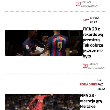
DAMIAN
0
JAROSZEWSKI
13 PAŹ
GRY
2022
FIFA 23 z
rekordową
premierą.
Tak dobrze
jeszcze nie
było
DAMIAN
0
JAROSZEWSKI
04
PORADNIKI
PAŹ
2022
FIFA 23 -
recenzja gry.
Nie takie