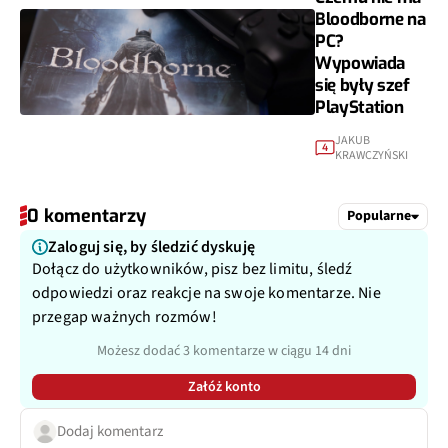
Bloodborne na
PC?
Wypowiada
się były szef
PlayStation
JAKUB
4
KRAWCZYŃSKI
0 komentarzy
Popularne
Zaloguj się, by śledzić dyskuję
Dołącz do użytkowników, pisz bez limitu, śledź
odpowiedzi oraz reakcje na swoje komentarze. Nie
przegap ważnych rozmów!
Możesz dodać 3 komentarze w ciągu 14 dni
Załóż konto
Dodaj komentarz