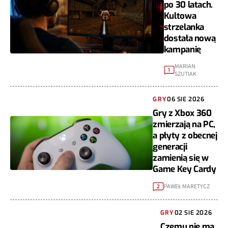
po 30 latach.
Kultowa
strzelanka
dostała nową
kampanię
MARIAN
1
SZUTIAK
GRY
06 SIE 2026
Gry z Xbox 360
zmierzają na PC,
a płyty z obecnej
generacji
zamienią się w
Game Key Cardy
PAWEŁ MARETYCZ
2
GRY
02 SIE 2026
Czemu nie ma