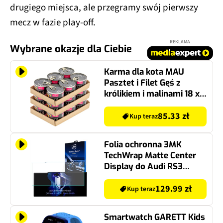
drugiego miejsca, ale przegramy swój pierwszy
mecz w fazie play-off.
REKLAMA
Wybrane okazje dla Ciebie
Karma dla kota MAU
Pasztet i Filet Gęś z
królikiem i malinami 18 x
185 g
85.33 zł
Kup teraz
Folia ochronna 3MK
TechWrap Matte Center
Display do Audi RS3
Sportback (Virtual
Cockpit Plus) 2020-
129.99 zł
Kup teraz
Smartwatch GARETT Kids