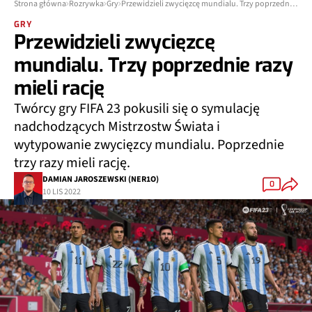
Strona główna
Rozrywka
Gry
Przewidzieli zwycięzcę mundialu. Trzy poprzednie razy mieli rację
GRY
Przewidzieli zwycięzcę
mundialu. Trzy poprzednie razy
mieli rację
Twórcy gry FIFA 23 pokusili się o symulację
nadchodzących Mistrzostw Świata i
wytypowanie zwycięzcy mundialu. Poprzednie
trzy razy mieli rację.
DAMIAN JAROSZEWSKI (NER1O)
0
10 LIS 2022