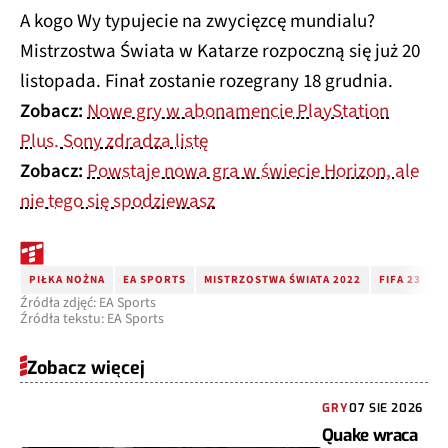
A kogo Wy typujecie na zwycięzcę mundialu?
Mistrzostwa Świata w Katarze rozpoczną się już 20
listopada. Finał zostanie rozegrany 18 grudnia.
Zobacz:
Nowe gry w abonamencie PlayStation
Plus. Sony zdradza listę
Zobacz:
Powstaje nowa gra w świecie Horizon, ale
nie tego się spodziewasz
PIŁKA NOŻNA
EA SPORTS
MISTRZOSTWA ŚWIATA 2022
FIFA 23
K
Źródła zdjęć: EA Sports
Źródła tekstu: EA Sports
Zobacz więcej
GRY
07 SIE 2026
Quake wraca