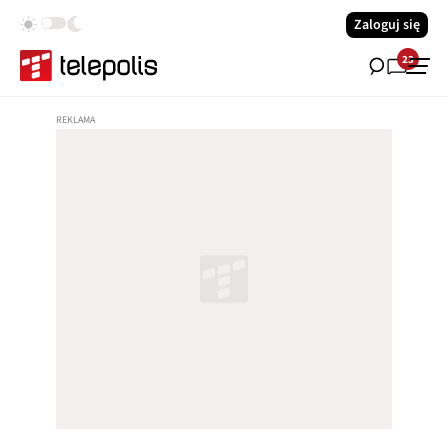
Zaloguj się
23