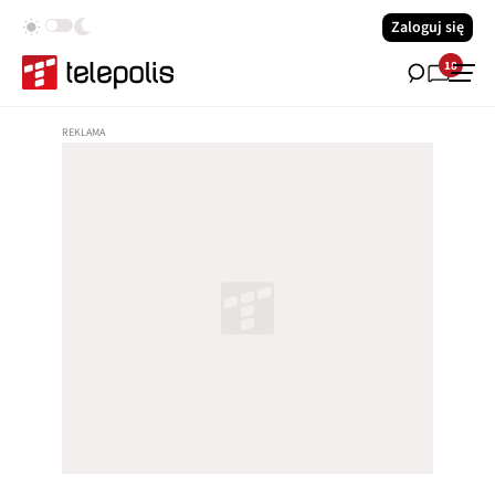
Zaloguj się
18