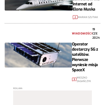
Internet od
Elona Muska
MARIAN SZUTIAK
2
19
WIADOMOŚCI
CZE
2024
Operator
dostarczy 5G z
satelitów.
Pierwsze
wyniesie misja
SpaceX
MIESZKO
3
ZAGAŃCZYK