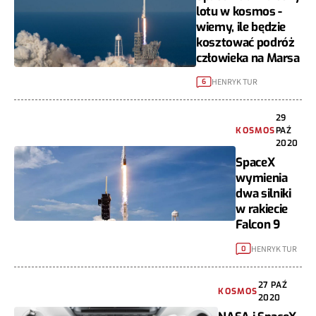
lotu w kosmos -
wiemy, ile będzie
kosztować podróż
człowieka na Marsa
HENRYK TUR
6
29
KOSMOS
PAŹ
2020
SpaceX
wymienia
dwa silniki
w rakiecie
Falcon 9
HENRYK TUR
0
27 PAŹ
KOSMOS
2020