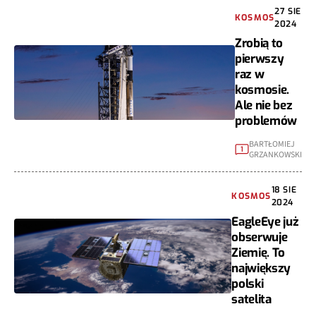
27 SIE
KOSMOS
2024
Zrobią to
pierwszy
raz w
kosmosie.
Ale nie bez
problemów
BARTŁOMIEJ
1
GRZANKOWSKI
18 SIE
KOSMOS
2024
EagleEye już
obserwuje
Ziemię. To
największy
polski
satelita