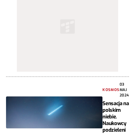
03
KOSMOS
MAJ
2024
Sensacja na
polskim
niebie.
Naukowcy
podzieleni