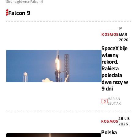
Strona główna
Falcon 9
Falcon 9
15
KOSMOS
MAR
2026
SpaceX bije
własny
rekord.
Rakieta
poleciała
dwa razy w
9 dni
MARIAN
0
SZUTIAK
28 LIS
KOSMOS
2025
Polska