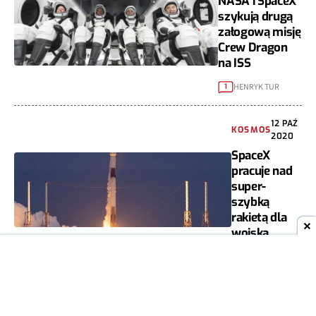
NASA i SpaceX
szykują drugą
załogową misję
Crew Dragon
na ISS
HENRYK TUR
1
12 PAŹ
KOSMOS
2020
SpaceX
pracuje nad
super-
szybką
rakietą dla
wojska
HENRYK TUR
1
WIADOMOŚCI
04 CZE 2020
SpaceX używa rakiet Falcon 9