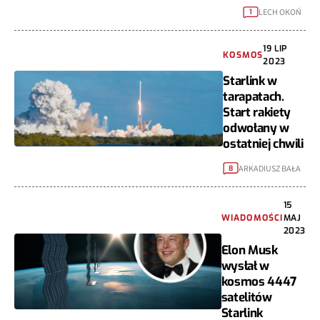
LECH OKOŃ
1
19 LIP
KOSMOS
2023
Starlink w
tarapatach.
Start rakiety
odwołany w
ostatniej chwili
ARKADIUSZ BAŁA
8
15
WIADOMOŚCI
MAJ
2023
Elon Musk
wysłał w
kosmos 4447
satelitów
Starlink