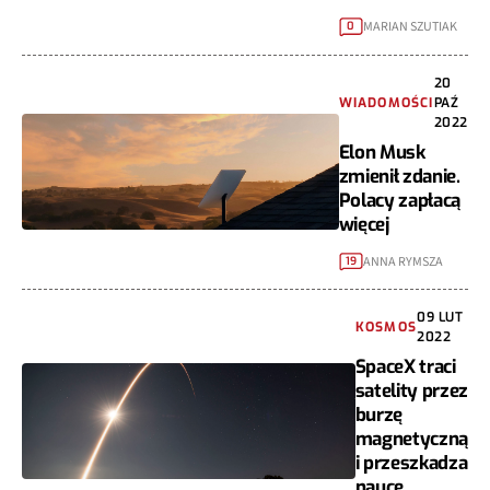
MARIAN SZUTIAK
0
20
WIADOMOŚCI
PAŹ
2022
Elon Musk
zmienił zdanie.
Polacy zapłacą
więcej
ANNA RYMSZA
19
09 LUT
KOSMOS
2022
SpaceX traci
satelity przez
burzę
magnetyczną
i przeszkadza
nauce