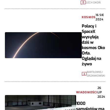
LECH OKOŃ
0
16 SIE
KOSMOS
2024
Polacy i
SpaceX
wysyłają
dziś w
kosmos Oko
Orła.
Oglądaj na
żywo
BARTŁOMIEJ
3
GRZANKOWSKI
26
WIADOMOŚCI
LIP
2024
1000
samolotów ma