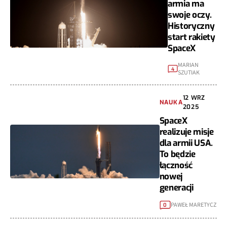
armia ma
swoje oczy.
Historyczny
start rakiety
SpaceX
MARIAN
4
SZUTIAK
12 WRZ
NAUKA
2025
SpaceX
realizuje misje
dla armii USA.
To będzie
łączność
nowej
generacji
PAWEŁ MARETYCZ
0