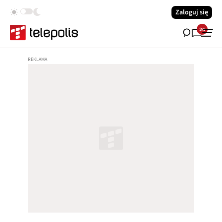
Zaloguj się
26