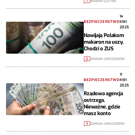
MARIAN SZUTIAK
7
14
BEZPIECZEŃSTWO
KWI
2025
Nawijają Polakom
makaron na uszy.
Chodzi o ZUS
DAMIAN JAROSZEWSKI
0
11
BEZPIECZEŃSTWO
KWI
2025
Rządowa agencja
ostrzega.
Nieważne, gdzie
masz konto
DAMIAN JAROSZEWSKI
5