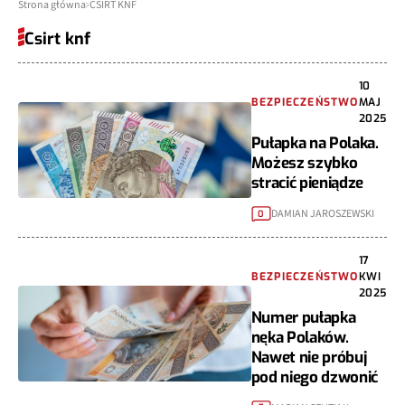
Strona główna
CSIRT KNF
Csirt knf
10
BEZPIECZEŃSTWO
MAJ
2025
Pułapka na Polaka.
Możesz szybko
stracić pieniądze
DAMIAN JAROSZEWSKI
0
17
BEZPIECZEŃSTWO
KWI
2025
Numer pułapka
nęka Polaków.
Nawet nie próbuj
pod niego dzwonić