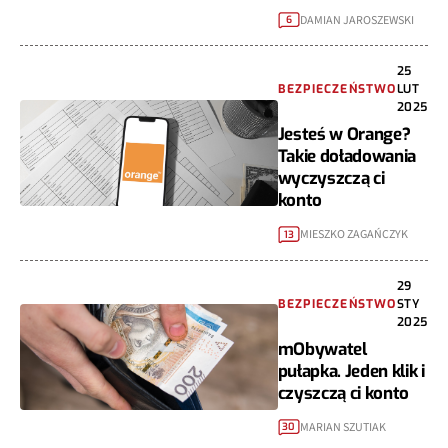
DAMIAN JAROSZEWSKI
6
25
BEZPIECZEŃSTWO
LUT
2025
Jesteś w Orange?
Takie doładowania
wyczyszczą ci
konto
MIESZKO ZAGAŃCZYK
13
29
BEZPIECZEŃSTWO
STY
2025
mObywatel
pułapka. Jeden klik i
czyszczą ci konto
MARIAN SZUTIAK
30