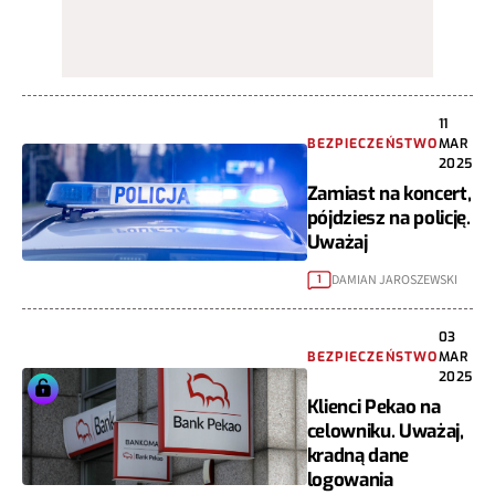
11
BEZPIECZEŃSTWO
MAR
2025
Zamiast na koncert,
pójdziesz na policję.
Uważaj
DAMIAN JAROSZEWSKI
1
03
BEZPIECZEŃSTWO
MAR
2025
Klienci Pekao na
celowniku. Uważaj,
kradną dane
logowania