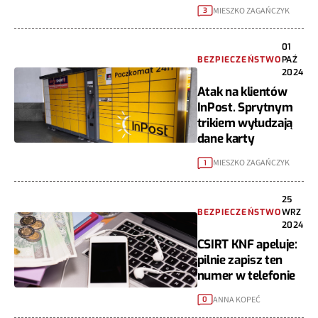
MIESZKO ZAGAŃCZYK
3
01
BEZPIECZEŃSTWO
PAŹ
2024
Atak na klientów
InPost. Sprytnym
trikiem wyłudzają
dane karty
MIESZKO ZAGAŃCZYK
1
25
BEZPIECZEŃSTWO
WRZ
2024
CSIRT KNF apeluje:
pilnie zapisz ten
numer w telefonie
ANNA KOPEĆ
0