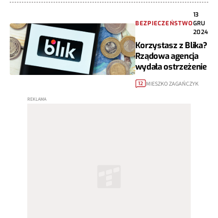
13
BEZPIECZEŃSTWO
GRU
2024
Korzystasz z Blika?
Rządowa agencja
wydała ostrzeżenie
MIESZKO ZAGAŃCZYK
12