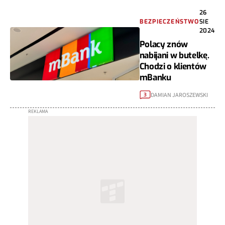
26
BEZPIECZEŃSTWO
SIE
2024
Polacy znów
nabijani w butelkę.
Chodzi o klientów
mBanku
DAMIAN JAROSZEWSKI
3