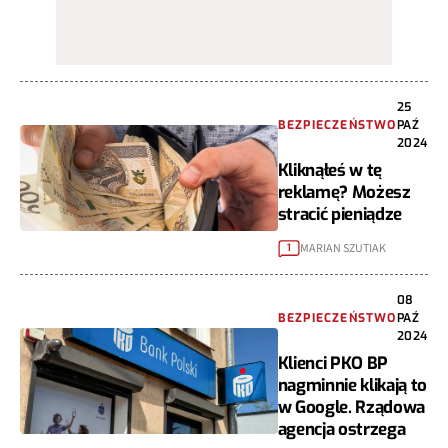
25
BEZPIECZEŃSTWO
PAŹ
2024
Kliknąłeś w tę
reklamę? Możesz
stracić pieniądze
MARIAN SZUTIAK
1
08
BEZPIECZEŃSTWO
PAŹ
2024
Klienci PKO BP
nagminnie klikają to
w Google. Rządowa
agencja ostrzega