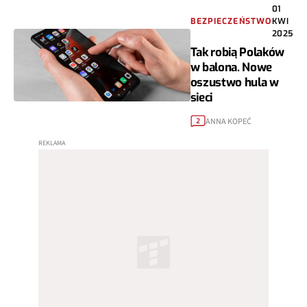
01
BEZPIECZEŃSTWO
KWI
2025
Tak robią Polaków
w balona. Nowe
oszustwo hula w
sieci
ANNA KOPEĆ
2