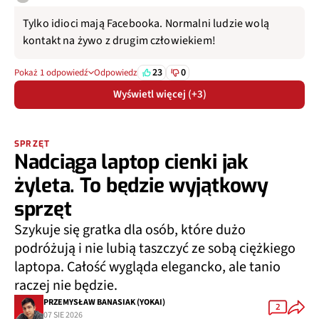
Tylko idioci mają Facebooka. Normalni ludzie wolą
kontakt na żywo z drugim człowiekiem!
23
0
Pokaż 1 odpowiedź
Odpowiedz
Wyświetl więcej (+3)
SPRZĘT
Nadciąga laptop cienki jak
żyleta. To będzie wyjątkowy
sprzęt
Szykuje się gratka dla osób, które dużo
podróżują i nie lubią taszczyć ze sobą ciężkiego
laptopa. Całość wygląda elegancko, ale tanio
raczej nie będzie.
PRZEMYSŁAW BANASIAK (YOKAI)
2
07 SIE 2026