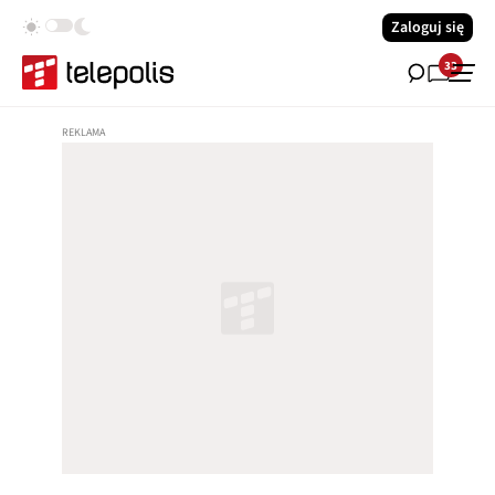
Zaloguj się
33