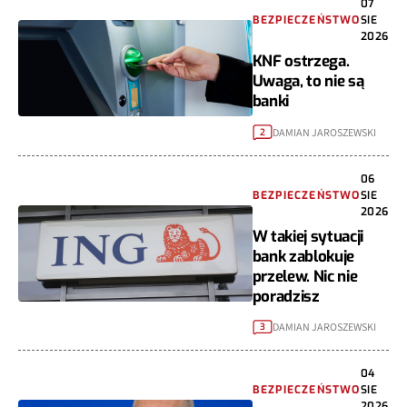
07
BEZPIECZEŃSTWO
SIE
2026
KNF ostrzega.
Uwaga, to nie są
banki
DAMIAN JAROSZEWSKI
2
06
BEZPIECZEŃSTWO
SIE
2026
W takiej sytuacji
bank zablokuje
przelew. Nic nie
poradzisz
DAMIAN JAROSZEWSKI
3
04
BEZPIECZEŃSTWO
SIE
2026