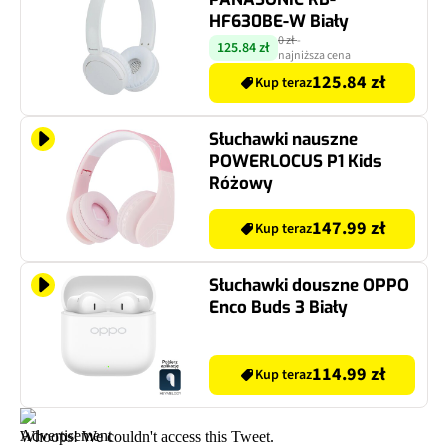
HF630BE-W Biały
0 zł
-
125.84 zł
najniższa cena
125.84 zł
Kup teraz
Słuchawki nauszne
POWERLOCUS P1 Kids
Różowy
147.99 zł
Kup teraz
Słuchawki douszne OPPO
Enco Buds 3 Biały
114.99 zł
Kup teraz
Whoops! We couldn't access this Tweet.