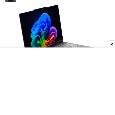
Dodaj do ulubionych źródeł w Google
Wyścig producentów o
jak najcieńsze laptopy
trwa w najlepsze, ale to
Lenovo
może niedługo
wyjść na prowadzenie. Do sieci trafiły materiały
przedstawiające
nieznany model ThinkBooka
,