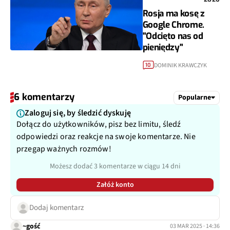
Rosja ma kosę z
Google Chrome.
"Odcięto nas od
pieniędzy"
DOMINIK KRAWCZYK
10
6 komentarzy
Popularne
Zaloguj się, by śledzić dyskuję
Dołącz do użytkowników, pisz bez limitu, śledź
odpowiedzi oraz reakcje na swoje komentarze. Nie
przegap ważnych rozmów!
Możesz dodać 3 komentarze w ciągu 14 dni
Załóż konto
Dodaj komentarz
~gość
03 MAR 2025 · 14:36