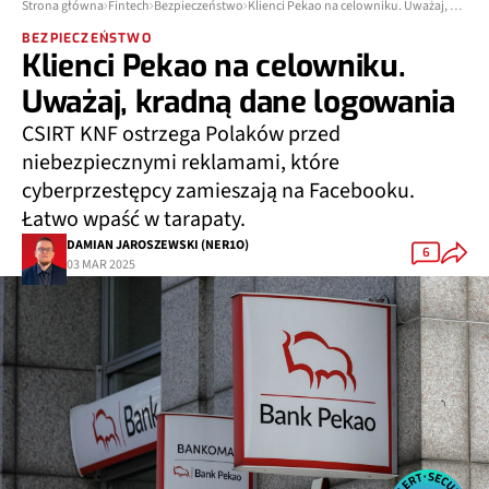
Strona główna
Fintech
Bezpieczeństwo
Klienci Pekao na celowniku. Uważaj, kradną dane logowania
BEZPIECZEŃSTWO
Klienci Pekao na celowniku.
Uważaj, kradną dane logowania
CSIRT KNF ostrzega Polaków przed
niebezpiecznymi reklamami, które
cyberprzestępcy zamieszają na Facebooku.
Łatwo wpaść w tarapaty.
DAMIAN JAROSZEWSKI (NER1O)
6
03 MAR 2025