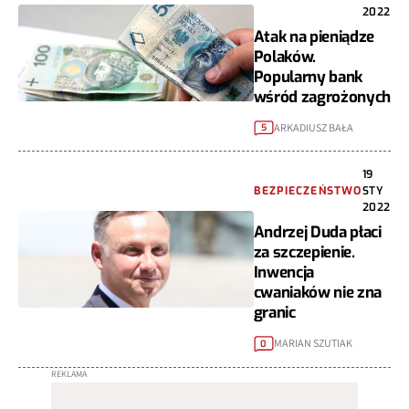
2022
Atak na pieniądze
Polaków.
Popularny bank
wśród zagrożonych
ARKADIUSZ BAŁA
5
19
BEZPIECZEŃSTWO
STY
2022
Andrzej Duda płaci
za szczepienie.
Inwencja
cwaniaków nie zna
granic
MARIAN SZUTIAK
0