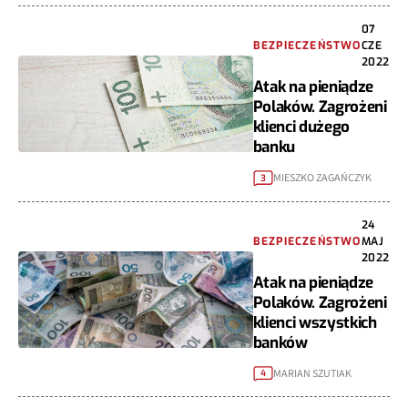
07
BEZPIECZEŃSTWO
CZE
2022
Atak na pieniądze
Polaków. Zagrożeni
klienci dużego
banku
MIESZKO ZAGAŃCZYK
3
24
BEZPIECZEŃSTWO
MAJ
2022
Atak na pieniądze
Polaków. Zagrożeni
klienci wszystkich
banków
MARIAN SZUTIAK
4