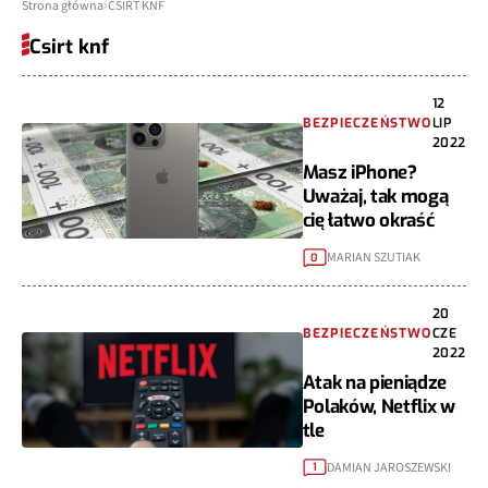
Strona główna
CSIRT KNF
Csirt knf
12
BEZPIECZEŃSTWO
LIP
2022
Masz iPhone?
Uważaj, tak mogą
cię łatwo okraść
MARIAN SZUTIAK
0
20
BEZPIECZEŃSTWO
CZE
2022
Atak na pieniądze
Polaków, Netflix w
tle
DAMIAN JAROSZEWSKI
1