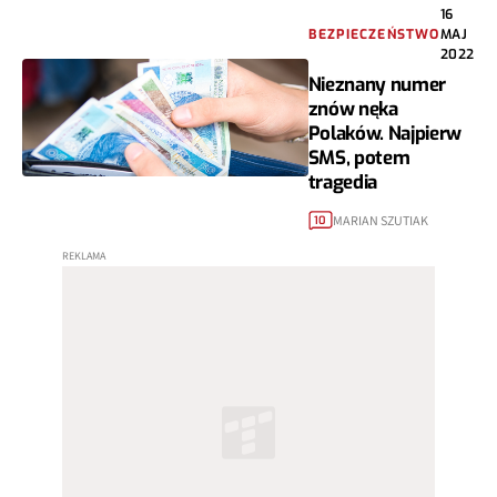
16
BEZPIECZEŃSTWO
MAJ
2022
Nieznany numer
znów nęka
Polaków. Najpierw
SMS, potem
tragedia
MARIAN SZUTIAK
10