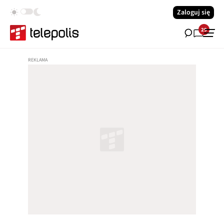
Zaloguj się
29