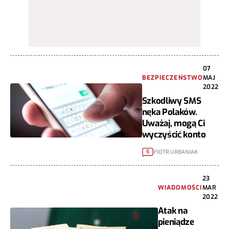
07
BEZPIECZEŃSTWO
MAJ
2022
Szkodliwy SMS
nęka Polaków.
Uważaj, mogą Ci
wyczyścić konto
PIOTR URBANIAK
5
23
WIADOMOŚCI
MAR
2022
Atak na
pieniądze