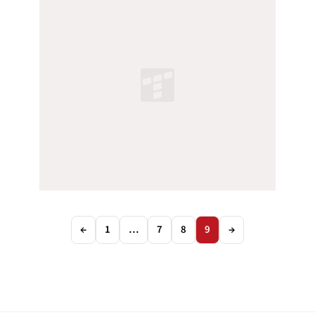
←
1
…
7
8
9
→