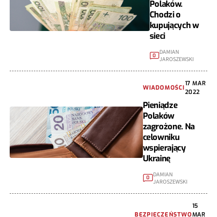
Polaków.
Chodzi o
kupujących w
sieci
DAMIAN
0
JAROSZEWSKI
17 MAR
WIADOMOŚCI
2022
Pieniądze
Polaków
zagrożone. Na
celowniku
wspierający
Ukrainę
DAMIAN
0
JAROSZEWSKI
15
BEZPIECZEŃSTWO
MAR