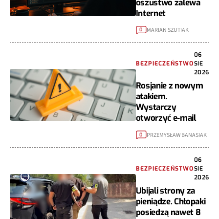
oszustwo zalewa
Internet
MARIAN SZUTIAK
0
06
BEZPIECZEŃSTWO
SIE
2026
Rosjanie z nowym
atakiem.
Wystarczy
otworzyć e-mail
PRZEMYSŁAW BANASIAK
0
06
BEZPIECZEŃSTWO
SIE
2026
Ubijali strony za
pieniądze. Chłopaki
posiedzą nawet 8