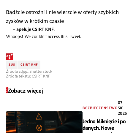
Bądźcie ostrożni i nie wierzcie w oferty szybkich
zysków w krótkim czasie
– apeluje CSIRT KNF.
Whoops! We couldn't access this Tweet.
ZUS
CSIRT KNF
Źródła zdjęć: Shutterstock
Źródła tekstu: CSIRT KNF
Zobacz więcej
07
BEZPIECZEŃSTWO
SIE
2026
Jedno kliknięcie i po
danych. Nowe