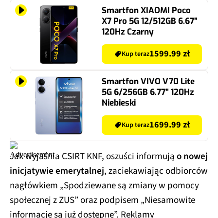
Smartfon XIAOMI Poco
X7 Pro 5G 12/512GB 6.67"
120Hz Czarny
1599.99 zł
Kup teraz
Smartfon VIVO V70 Lite
5G 6/256GB 6.77" 120Hz
Niebieski
1699.99 zł
Kup teraz
Jak wyjaśnia CSIRT KNF, oszuści informują
o nowej
inicjatywie emerytalnej
, zaciekawiając odbiorców
nagłówkiem „Spodziewane są zmiany w pomocy
społecznej z ZUS” oraz podpisem „Niesamowite
informacje są już dostępne”. Reklamy