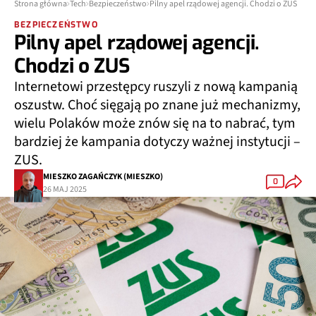
Strona główna
Tech
Bezpieczeństwo
Pilny apel rządowej agencji. Chodzi o ZUS
BEZPIECZEŃSTWO
Pilny apel rządowej agencji.
Chodzi o ZUS
Internetowi przestępcy ruszyli z nową kampanią
oszustw. Choć sięgają po znane już mechanizmy,
wielu Polaków może znów się na to nabrać, tym
bardziej że kampania dotyczy ważnej instytucji –
ZUS.
MIESZKO ZAGAŃCZYK (MIESZKO)
0
26 MAJ 2025