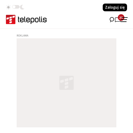
Zaloguj się
29