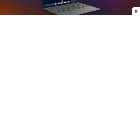
Dodaj do ulubionych źródeł w Google
Plotki na temat nowych laptopów z serii
Googlebook krążą już od jakiegoś czasu. W mojej
opinii może to być jedna z ciekawszych premier
ostatnich lat, przynajmniej w kategorii
przenośnych komputerów. Właśnie do sieci trafiły
rendery modelu stworzonego przez Asusa.