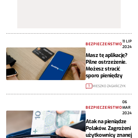
11 LIP
BEZPIECZEŃSTWO
2024
Masz tę aplikację?
Pilne ostrzeżenie.
Możesz stracić
sporo pieniędzy
MIESZKO ZAGAŃCZYK
1
06
BEZPIECZEŃSTWO
MAR
2024
Atak na pieniądze
Polaków. Zagrożeni
użytkownicy znanej