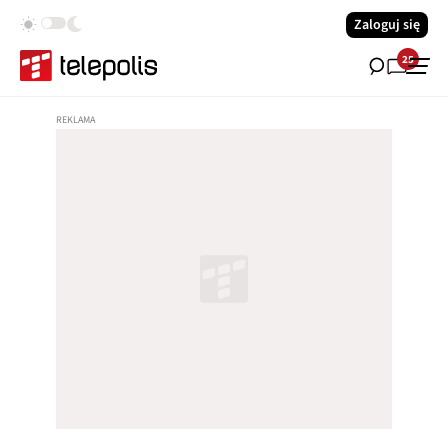
Zaloguj się
25