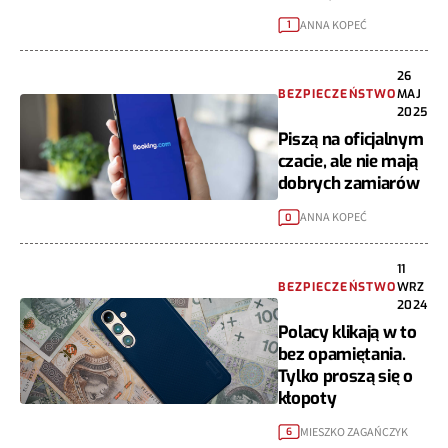
ANNA KOPEĆ
1
26
BEZPIECZEŃSTWO
MAJ
2025
Piszą na oficjalnym
czacie, ale nie mają
dobrych zamiarów
ANNA KOPEĆ
0
11
BEZPIECZEŃSTWO
WRZ
2024
Polacy klikają w to
bez opamiętania.
Tylko proszą się o
kłopoty
MIESZKO ZAGAŃCZYK
6