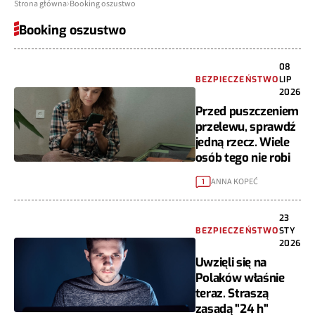
Strona główna
Booking oszustwo
Booking oszustwo
08
BEZPIECZEŃSTWO
LIP
2026
Przed puszczeniem
przelewu, sprawdź
jedną rzecz. Wiele
osób tego nie robi
ANNA KOPEĆ
1
23
BEZPIECZEŃSTWO
STY
2026
Uwzięli się na
Polaków właśnie
teraz. Straszą
zasadą "24 h"