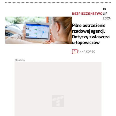
18
BEZPIECZEŃSTWO
LIP
2024
Pilne ostrzeżenie
rządowej agencji.
Dotyczy zwłaszcza
urlopowiczów
ANNA KOPEĆ
0