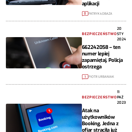
aplikacji
PATRYK ŁOBAZA
0
20
BEZPIECZEŃSTWO
STY
2024
662242058 – ten
numer lepiej
zapamiętaj. Policja
ostrzega
PIOTR URBANIAK
1
11
BEZPIECZEŃSTWO
PAŹ
2023
Atak na
użytkowników
Booking. Jedna z
ofiar straciła już