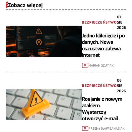
Zobacz więcej
07
BEZPIECZEŃSTWO
SIE
2026
Jedno kliknięcie i po
danych. Nowe
oszustwo zalewa
Internet
MARIAN SZUTIAK
0
06
BEZPIECZEŃSTWO
SIE
2026
Rosjanie z nowym
atakiem.
Wystarczy
otworzyć e-mail
PRZEMYSŁAW BANASIAK
0