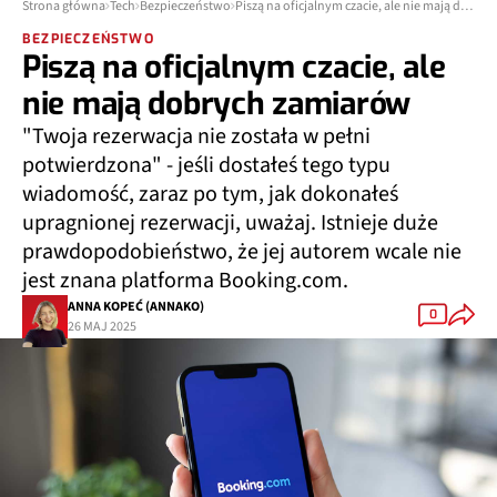
Strona główna
Tech
Bezpieczeństwo
Piszą na oficjalnym czacie, ale nie mają dobrych zamiarów
BEZPIECZEŃSTWO
Piszą na oficjalnym czacie, ale
nie mają dobrych zamiarów
"Twoja rezerwacja nie została w pełni
potwierdzona" - jeśli dostałeś tego typu
wiadomość, zaraz po tym, jak dokonałeś
upragnionej rezerwacji, uważaj. Istnieje duże
prawdopodobieństwo, że jej autorem wcale nie
jest znana platforma Booking.com.
ANNA KOPEĆ (ANNAKO)
0
26 MAJ 2025