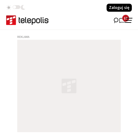
Zaloguj się
17