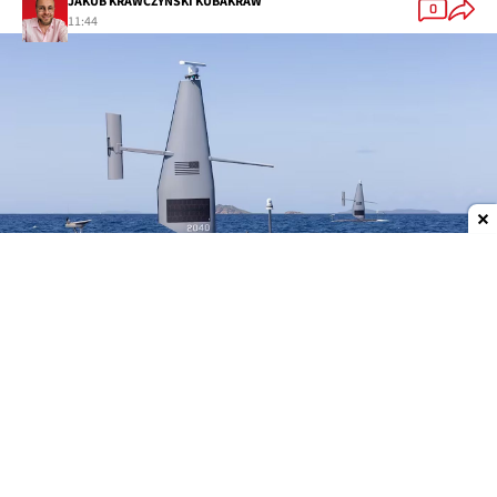
JAKUB KRAWCZYŃSKI KUBAKRAW
0
11:44
Dodaj do ulubionych źródeł w Google
Ładunek wart 81 mln dolarów
Bezzałogowe okręty pomogły US Navy
(amerykańska marynarka) przechwycić transport
kokainy na Morzu Karaibskim. Jego
wartość