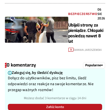
06
BEZPIECZEŃSTWO
SIE
2026
Ubijali strony za
pieniądze. Chłopaki
posiedzą nawet 8
lat
DAMIAN JAROSZEWSKI
9
0 komentarzy
Popularne
Zaloguj się, by śledzić dyskuję
Dołącz do użytkowników, pisz bez limitu, śledź
odpowiedzi oraz reakcje na swoje komentarze. Nie
przegap ważnych rozmów!
Możesz dodać 3 komentarze w ciągu 14 dni
Załóż konto