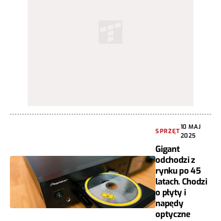
10 MAJ
SPRZĘT
2025
Gigant
odchodzi z
rynku po 45
latach. Chodzi
o płyty i
napędy
optyczne