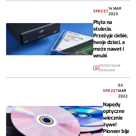
14 MAR
SPRZĘT
2023
Płyta na
stulecia.
Przeżyje ciebie,
twoje dzieci, a
może nawet i
wnuki
PRZEMYSŁAW
19
BANASIAK
02
SPRZĘT
MAR
2022
Napędy
optyczne
wiecznie
żywe!
Pioneer bije