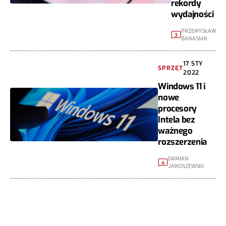
rekordy
wydajności
PRZEMYSŁAW
3
BANASIAK
17 STY
SPRZĘT
2022
Windows 11 i
nowe
procesory
Intela bez
ważnego
rozszerzenia
DAMIAN
4
JAROSZEWSKI