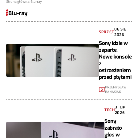
Strona główna
Blu-ray
Blu-ray
06 SIE
SPRZĘT
2026
Sony idzie w
zaparte.
Nowe konsole
z
ostrzeżeniem
przed płytami
PRZEMYSŁAW
2
BANASIAK
31 LIP
TECH
2026
Sony
zabrało
głos w