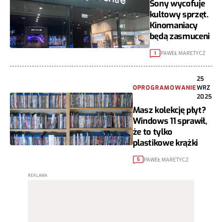
Sony wycofuje
kultowy sprzęt.
Kinomaniacy
będą zasmuceni
PAWEŁ MARETYCZ
1
25
OPROGRAMOWANIE
WRZ
2025
Masz kolekcję płyt?
Windows 11 sprawił,
że to tylko
plastikowe krążki
PAWEŁ MARETYCZ
5