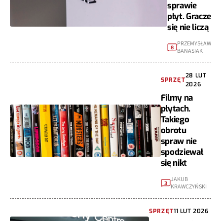
sprawie
płyt. Gracze
się nie liczą
PRZEMYSŁAW
8
BANASIAK
28 LUT
SPRZĘT
2026
Filmy na
płytach.
Takiego
obrotu
spraw nie
spodziewał
się nikt
JAKUB
3
KRAWCZYŃSKI
SPRZĘT
11 LUT 2026