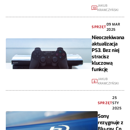
JAKUB
13
KRAWCZYŃSKI
09 MAR
SPRZĘT
2025
Nieoczekiwana
aktualizacja
PS3. Bez niej
stracisz
kluczową
funkcję
JAKUB
6
KRAWCZYŃSKI
25
SPRZĘT
STY
2025
Sony
rezygnuje z
Blu-ray. Co