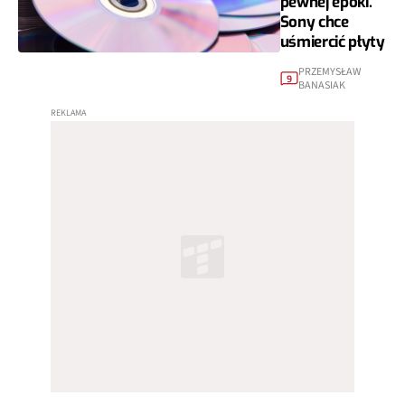
pewnej epoki.
Sony chce
uśmiercić płyty
PRZEMYSŁAW
9
BANASIAK