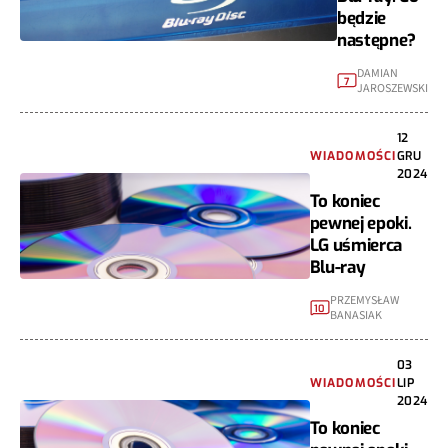
będzie
następne?
DAMIAN
7
JAROSZEWSKI
12
WIADOMOŚCI
GRU
2024
To koniec
pewnej epoki.
LG uśmierca
Blu-ray
PRZEMYSŁAW
10
BANASIAK
03
WIADOMOŚCI
LIP
2024
To koniec