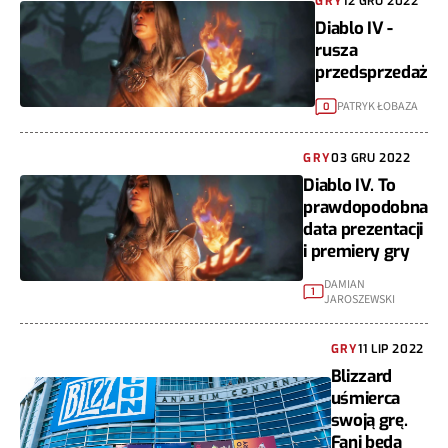
GRY
12 GRU 2022
Diablo IV -
rusza
przedsprzedaż
PATRYK ŁOBAZA
0
GRY
03 GRU 2022
Diablo IV. To
prawdopodobna
data prezentacji
i premiery gry
DAMIAN
1
JAROSZEWSKI
GRY
11 LIP 2022
Blizzard
uśmierca
swoją grę.
Fani będą