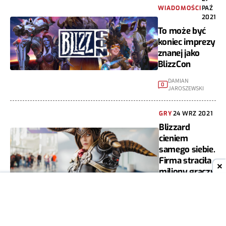
WIADOMOŚCI
PAŹ
2021
To może być
koniec imprezy
znanej jako
BlizzCon
DAMIAN
0
JAROSZEWSKI
GRY
24 WRZ 2021
Blizzard
cieniem
samego siebie.
Firma straciła
miliony graczy
DAMIAN
1
JAROSZEWSKI
GRY
21 WRZ 2021