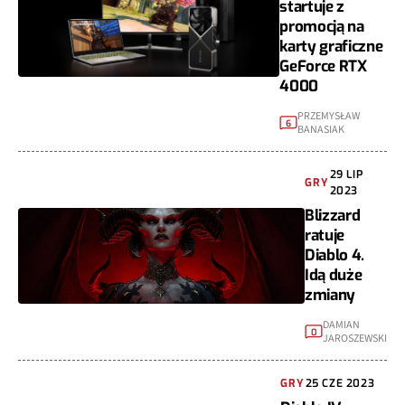
startuje z
promocją na
karty graficzne
GeForce RTX
4000
PRZEMYSŁAW
6
BANASIAK
29 LIP
GRY
2023
Blizzard
ratuje
Diablo 4.
Idą duże
zmiany
DAMIAN
0
JAROSZEWSKI
GRY
25 CZE 2023