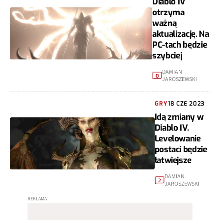
Diablo IV
otrzyma
ważną
aktualizację. Na
PC-tach będzie
szybciej
DAMIAN
0
JAROSZEWSKI
GRY
18 CZE 2023
Idą zmiany w
Diablo IV.
Levelowanie
postaci będzie
łatwiejsze
DAMIAN
2
JAROSZEWSKI