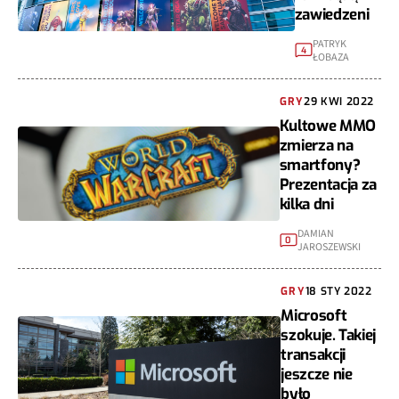
zawiedzeni
PATRYK
4
ŁOBAZA
GRY
29 KWI 2022
Kultowe MMO
zmierza na
smartfony?
Prezentacja za
kilka dni
DAMIAN
0
JAROSZEWSKI
GRY
18 STY 2022
Microsoft
szokuje. Takiej
transakcji
jeszcze nie
było