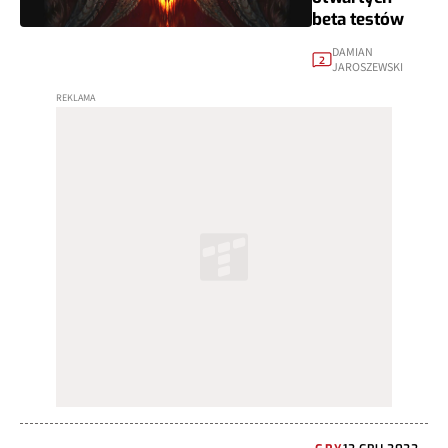
beta testów
DAMIAN
2
JAROSZEWSKI