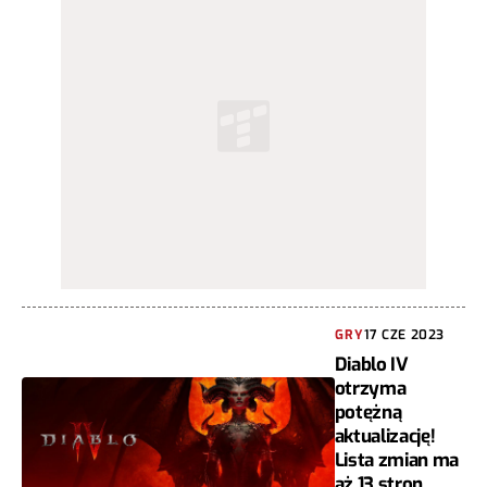
GRY
17 CZE 2023
Diablo IV
otrzyma
potężną
aktualizację!
Lista zmian ma
aż 13 stron