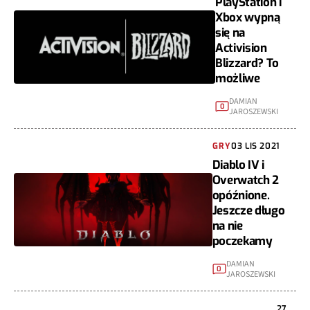
PlayStation i
Xbox wypną
się na
Activision
Blizzard? To
możliwe
DAMIAN
0
JAROSZEWSKI
GRY
03 LIS 2021
Diablo IV i
Overwatch 2
opóźnione.
Jeszcze długo
na nie
poczekamy
DAMIAN
0
JAROSZEWSKI
27