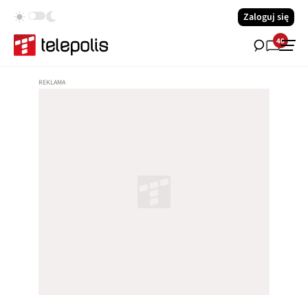
Zaloguj się
40