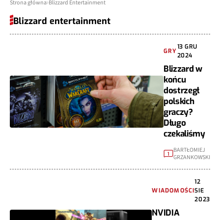
Strona główna
Blizzard Entertainment
Blizzard entertainment
13 GRU
GRY
2024
Blizzard w
końcu
dostrzegł
polskich
graczy?
Długo
czekaliśmy
BARTŁOMIEJ
1
GRZANKOWSKI
12
WIADOMOŚCI
SIE
2023
NVIDIA