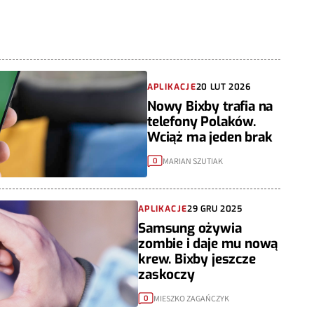
APLIKACJE
20 LUT 2026
Nowy Bixby trafia na
telefony Polaków.
Wciąż ma jeden brak
MARIAN SZUTIAK
0
APLIKACJE
29 GRU 2025
Samsung ożywia
zombie i daje mu nową
krew. Bixby jeszcze
zaskoczy
MIESZKO ZAGAŃCZYK
0