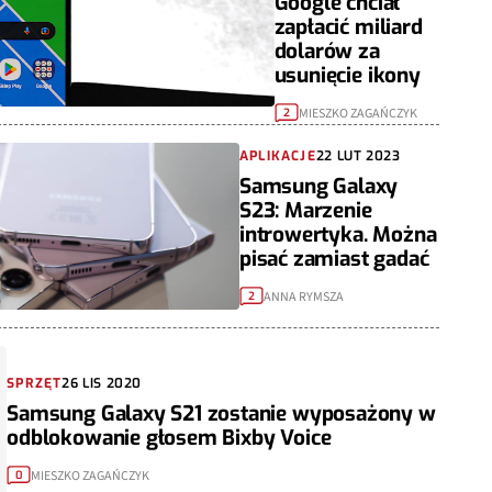
Google chciał
zapłacić miliard
dolarów za
usunięcie ikony
MIESZKO ZAGAŃCZYK
2
APLIKACJE
22 LUT 2023
Samsung Galaxy
S23: Marzenie
introwertyka. Można
pisać zamiast gadać
ANNA RYMSZA
2
SPRZĘT
26 LIS 2020
Samsung Galaxy S21 zostanie wyposażony w
odblokowanie głosem Bixby Voice
MIESZKO ZAGAŃCZYK
0