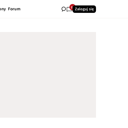
28
ony
Forum
Zaloguj się