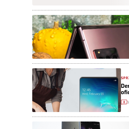
SPR
De
ofi
8