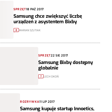
SPRZĘT
18 PAŹ 2017
Samsung chce zwiększyć liczbę
urządzeń z asystentem Bixby
MARIAN SZUTIAK
8
SPRZĘT
22 SIE 2017
Samsung Bixby dostępny
globalnie
LECH OKOŃ
7
ROZRYWKA
11 LIP 2017
Samsung kupuje startup Innoetics,