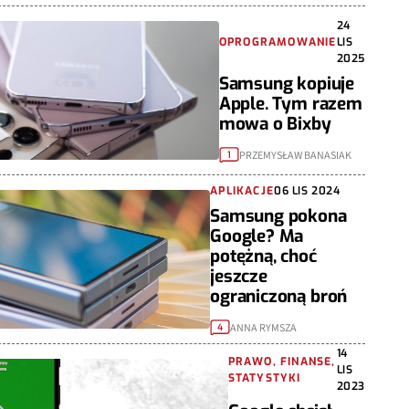
24
OPROGRAMOWANIE
LIS
2025
Samsung kopiuje
Apple. Tym razem
mowa o Bixby
PRZEMYSŁAW BANASIAK
1
APLIKACJE
06 LIS 2024
Samsung pokona
Google? Ma
potężną, choć
jeszcze
ograniczoną broń
ANNA RYMSZA
4
14
PRAWO, FINANSE,
LIS
STATYSTYKI
2023