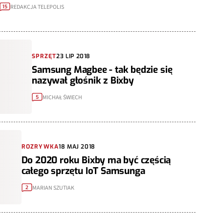
REDAKCJA TELEPOLIS
15
SPRZĘT
23 LIP 2018
Samsung Magbee - tak będzie się
nazywał głośnik z Bixby
MICHAŁ ŚWIECH
5
ROZRYWKA
18 MAJ 2018
Do 2020 roku Bixby ma być częścią
całego sprzętu IoT Samsunga
MARIAN SZUTIAK
2