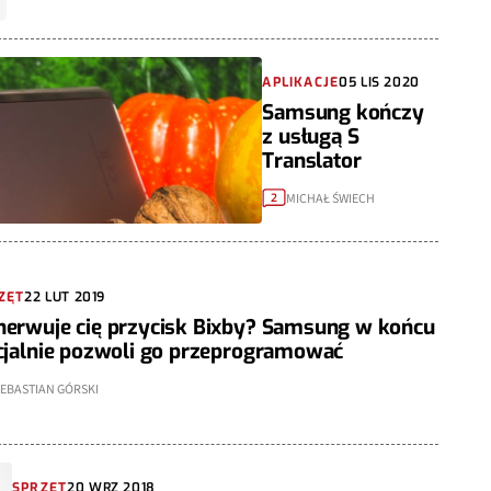
APLIKACJE
05 LIS 2020
Samsung kończy
z usługą S
Translator
MICHAŁ ŚWIECH
2
ZĘT
22 LUT 2019
nerwuje cię przycisk Bixby? Samsung w końcu
cjalnie pozwoli go przeprogramować
SEBASTIAN GÓRSKI
SPRZĘT
20 WRZ 2018