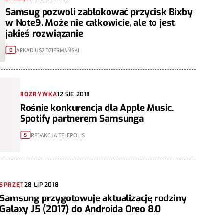
Samsug pozwoli zablokować przycisk Bixby
w Note9. Może nie całkowicie, ale to jest
jakieś rozwiązanie
ARKADIUSZ DZIERMAŃSKI
0
ROZRYWKA
12 SIE 2018
Rośnie konkurencja dla Apple Music.
Spotify partnerem Samsunga
REDAKCJA TELEPOLIS
5
SPRZĘT
28 LIP 2018
Samsung przygotowuje aktualizację rodziny
Galaxy J5 (2017) do Androida Oreo 8.0