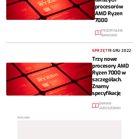
procesorów
AMD Ryzen
7000
PRZEMYSŁAW
1
BANASIAK
SPRZĘT
19 GRU 2022
Trzy nowe
procesory AMD
Ryzen 7000 w
szczegółach.
Znamy
specyfikację
DAMIAN
2
JAROSZEWSKI