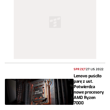
SPRZĘT
27 LIS 2022
Lenovo puściło
parę z ust.
Potwierdza
nowe procesory
AMD Ryzen
7000