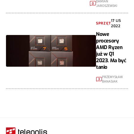
DAMIAN
0
JAROSZEWSKI
17 LIS
SPRZĘT
2022
Nowe
procesory
AMD Ryzen
już w Q1
2023. Ma być
tanio
PRZEMYSŁAW
3
BANASIAK