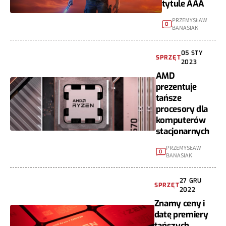
tytule AAA
PRZEMYSŁAW
0
BANASIAK
05 STY
SPRZĘT
2023
AMD
prezentuje
tańsze
procesory dla
komputerów
stacjonarnych
PRZEMYSŁAW
0
BANASIAK
27 GRU
SPRZĘT
2022
Znamy ceny i
datę premiery
tańszych