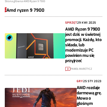
Strona główna
AMD Ryzen 9 7900
Amd ryzen 9 7900
SPRZĘT
29 KWI 2025
AMD Ryzen 9 7900
jest dziś w świetnej
promocji. Każdy, kto
składa, lub
modernizuje PC
powinien mu się
przyjrzeć
PAWEŁ MARETYCZ
3
GRY
25 STY 2023
AMD rozdaje
darmową grę.
Mowa o
głośnym