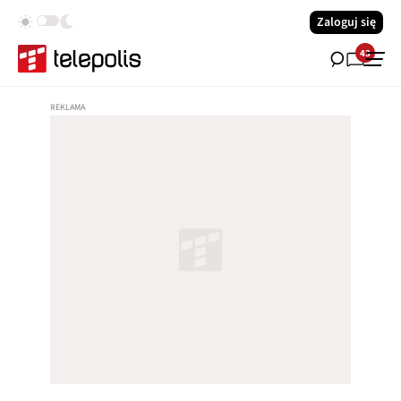
Zaloguj się
43