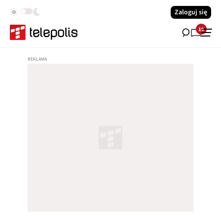
Zaloguj się
19