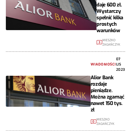
daje 600 zł.
Wystarczy
spełnić kilka
prostych
warunków
MIESZKO
3
ZAGAŃCZYK
07
WIADOMOŚCI
LIS
2023
Alior Bank
rozdaje
pieniądze.
Można zgarnąć
nawet 150 tys.
zł
MIESZKO
0
ZAGAŃCZYK