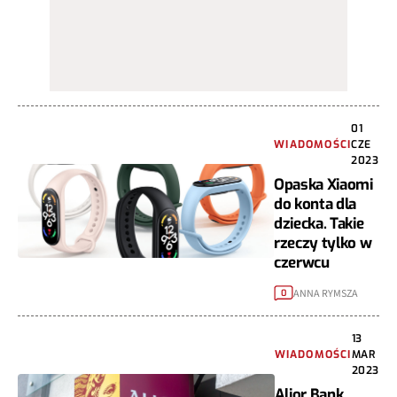
01
WIADOMOŚCI
CZE
2023
Opaska Xiaomi
do konta dla
dziecka. Takie
rzeczy tylko w
czerwcu
ANNA RYMSZA
0
13
WIADOMOŚCI
MAR
2023
Alior Bank