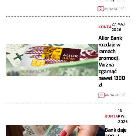
ANNA KOPEĆ
0
27 MAJ
KONTA
2026
Alior Bank
rozdaje w
ramach
promocji.
Można
zgarnąć
nawet 1300
zł
ANNA KOPEĆ
0
16
KONTA
KWI
2026
Bank daje