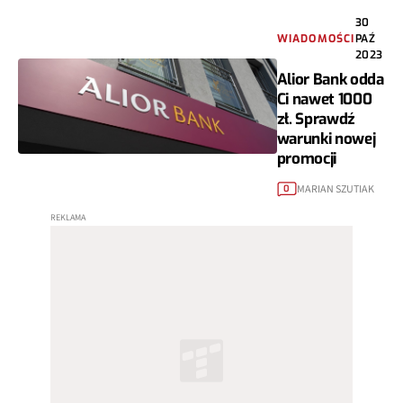
30
WIADOMOŚCI
PAŹ
2023
Alior Bank odda
Ci nawet 1000
zł. Sprawdź
warunki nowej
promocji
MARIAN SZUTIAK
0