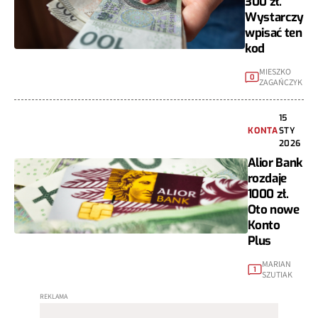
300 zł.
Wystarczy
wpisać ten
kod
MIESZKO
0
ZAGAŃCZYK
15
KONTA
STY
2026
Alior Bank
rozdaje
1000 zł.
Oto nowe
Konto
Plus
MARIAN
1
SZUTIAK