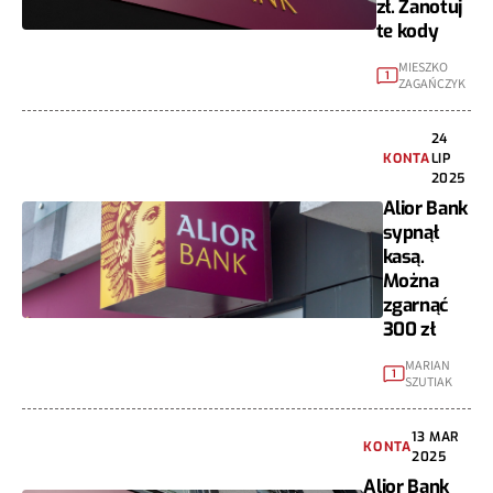
zł. Zanotuj
te kody
MIESZKO
1
ZAGAŃCZYK
24
KONTA
LIP
2025
Alior Bank
sypnął
kasą.
Można
zgarnąć
300 zł
MARIAN
1
SZUTIAK
13 MAR
KONTA
2025
Alior Bank