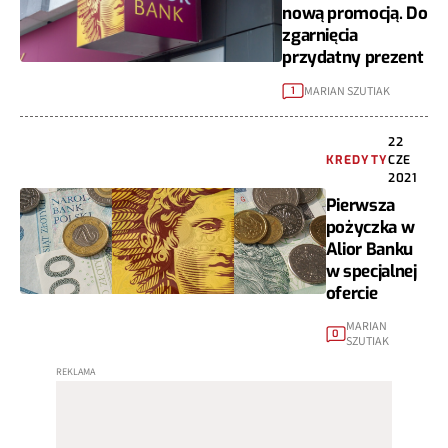
nową promocją. Do
zgarnięcia
przydatny prezent
MARIAN SZUTIAK
1
22
KREDYTY
CZE
2021
Pierwsza
pożyczka w
Alior Banku
w specjalnej
ofercie
MARIAN
0
SZUTIAK