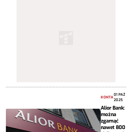
01 PAŹ
KONTA
2025
Alior Bank:
można
zgarnąć
nawet 800