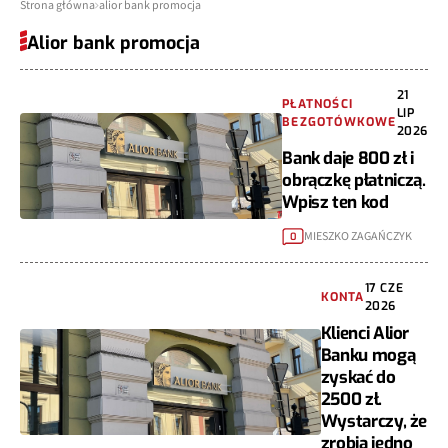
Strona główna
alior bank promocja
Alior bank promocja
21
PŁATNOŚCI
LIP
BEZGOTÓWKOWE
2026
Bank daje 800 zł i
obrączkę płatniczą.
Wpisz ten kod
MIESZKO ZAGAŃCZYK
0
17 CZE
KONTA
2026
Klienci Alior
Banku mogą
zyskać do
2500 zł.
Wystarczy, że
zrobią jedno