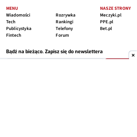
MENU
NASZE STRONY
Wiadomości
Rozrywka
Meczyki.pl
Tech
Rankingi
PPE.pl
Publicystyka
Telefony
Bet.pl
Fintech
Forum
Bądź na bieżąco. Zapisz się do newslettera
Zapisz się
Zapisując się na newsletter wyrażasz zgodę na przesyłanie informacji
marketingowych
Ranking telefonów 2026
Telefon do 500
Telefon do 1000
Telefon do 1500
Telefon do 2000
Telefon do 2500
Telefon do 3000
Telefon pancerny
ranking telewizorów 65 cali
O nas
Reklama
Regulamin
Polityka prywatności
Kontakt
Ustawienia prywatności
Copyright © 2004-2026
TELEPOLIS.PL