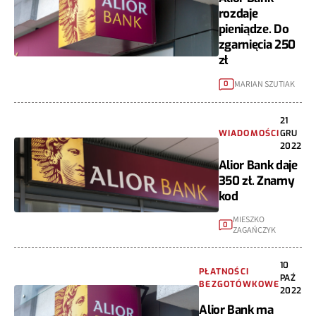
rozdaje
pieniądze. Do
zgarnięcia 250
zł
MARIAN SZUTIAK
0
21
WIADOMOŚCI
GRU
2022
Alior Bank daje
350 zł. Znamy
kod
MIESZKO
0
ZAGAŃCZYK
10
PŁATNOŚCI
PAŹ
BEZGOTÓWKOWE
2022
Alior Bank ma