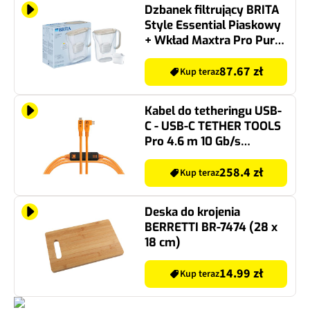
Dzbanek filtrujący BRITA
Style Essential Piaskowy
+ Wkład Maxtra Pro Pure
Performance
87.67 zł
Kup teraz
Kabel do tetheringu USB-
C - USB-C TETHER TOOLS
Pro 4.6 m 10 Gb/s
Pomarańczowy
258.4 zł
Kup teraz
Deska do krojenia
BERRETTI BR-7474 (28 x
18 cm)
14.99 zł
Kup teraz