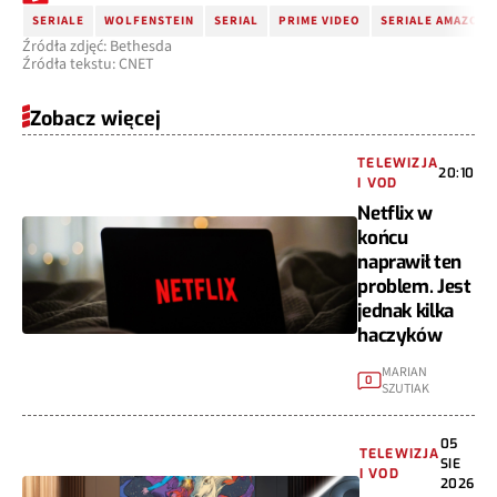
SERIALE
WOLFENSTEIN
SERIAL
PRIME VIDEO
SERIALE AMAZON 
Źródła zdjęć: Bethesda
Źródła tekstu: CNET
Zobacz więcej
TELEWIZJA
20:10
I VOD
Netflix w
końcu
naprawił ten
problem. Jest
jednak kilka
haczyków
MARIAN
0
SZUTIAK
05
TELEWIZJA
SIE
I VOD
2026