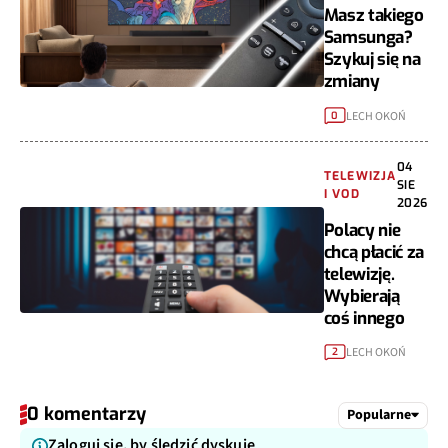
Masz takiego
Samsunga?
Szykuj się na
zmiany
LECH OKOŃ
0
04
TELEWIZJA
SIE
I VOD
2026
Polacy nie
chcą płacić za
telewizję.
Wybierają
coś innego
LECH OKOŃ
2
0 komentarzy
Popularne
Zaloguj się, by śledzić dyskuję