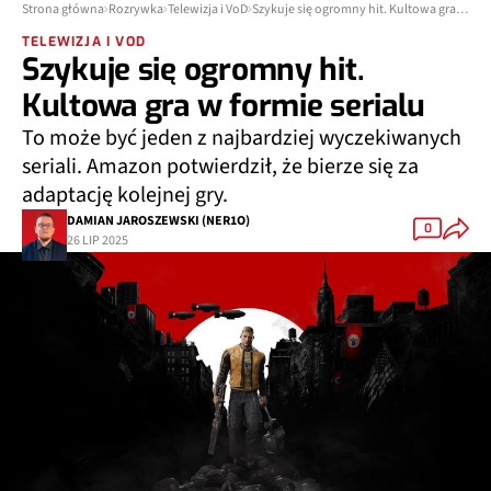
Strona główna
Rozrywka
Telewizja i VoD
Szykuje się ogromny hit. Kultowa gra w formie serialu
TELEWIZJA I VOD
Szykuje się ogromny hit.
Kultowa gra w formie serialu
To może być jeden z najbardziej wyczekiwanych
seriali. Amazon potwierdził, że bierze się za
adaptację kolejnej gry.
DAMIAN JAROSZEWSKI (NER1O)
0
26 LIP 2025