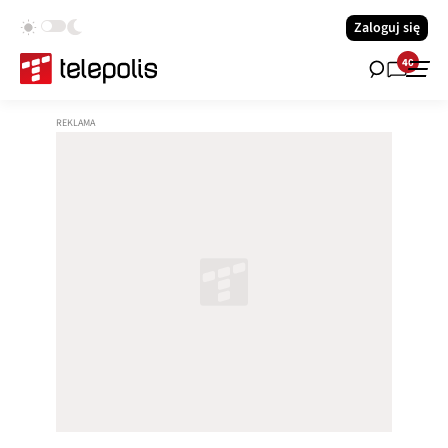
Zaloguj się
40