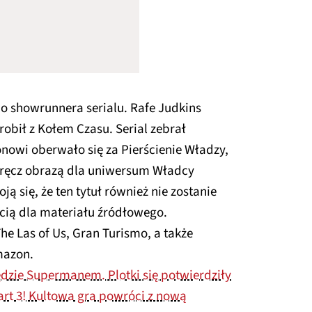
do showrunnera serialu. Rafe Judkins
zrobił z Kołem Czasu. Serial zebrał
nowi oberwało się za Pierścienie Władzy,
wręcz obrazą dla uniwersum Władcy
ją się, że ten tytuł również nie zostanie
ścią dla materiału źródłowego.
he Las of Us, Gran Turismo, a także
mazon.
ędzie Supermanem. Plotki się potwierdziły
art 3! Kultowa gra powróci z nową