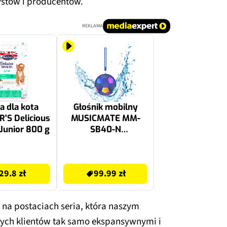
ystów i producentów.
REKLAMA
 dla kota
Głośnik mobilny
'S Delicious
MUSICMATE MM-
Junior 800 g
SB40-N
FootballWave LED
Radio FM Niebieski
149 zł
29.8 zł
99.99 zł
 na postaciach seria, która naszym
nych klientów tak samo ekspansywnymi i