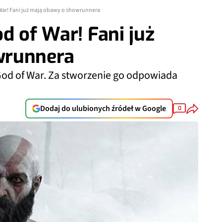
 War! Fani już mają obawy o showrunnera
d of War! Fani już
wrunnera
i God of War. Za stworzenie go odpowiada
Dodaj do ulubionych źródeł w Google
0