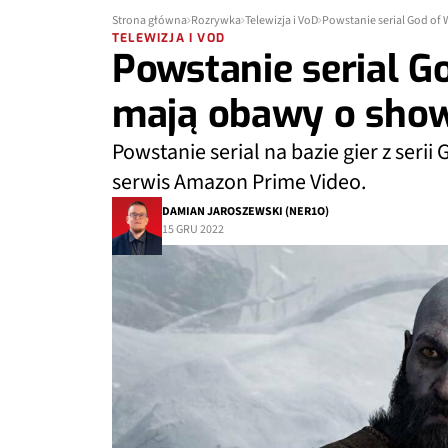
Strona główna
Rozrywka
Telewizja i VoD
Powstanie serial God of
TELEWIZJA I VOD
Powstanie serial Go
mają obawy o sho
Powstanie serial na bazie gier z seri
serwis Amazon Prime Video.
DAMIAN JAROSZEWSKI (NER1O)
15 GRU 2022