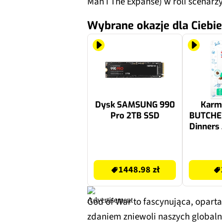
Man i The Expanse) w roli scenarz
Wybrane okazje dla Ciebie
Dysk SAMSUNG 990
Karma
Pro 2TB SSD
BUTCHER
Dinners 
1599.99 zł
29.8 zł
1448.98 zł
God of War to fascynująca, oparta
zdaniem zniewoli naszych global