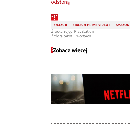
odsłoną
AMAZON
AMAZON PRIME VIDEOS
AMAZON 
Źródła zdjęć: PlayStation
Źródła tekstu: wccftech
Zobacz więcej