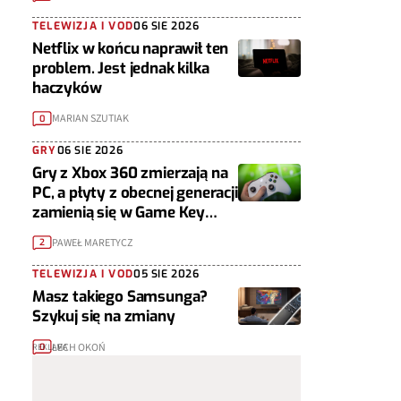
TELEWIZJA I VOD
06 SIE 2026
Netflix w końcu naprawił ten
problem. Jest jednak kilka
haczyków
MARIAN SZUTIAK
0
GRY
06 SIE 2026
Gry z Xbox 360 zmierzają na
PC, a płyty z obecnej generacji
zamienią się w Game Key
Cardy
PAWEŁ MARETYCZ
2
TELEWIZJA I VOD
05 SIE 2026
Masz takiego Samsunga?
Szykuj się na zmiany
LECH OKOŃ
0