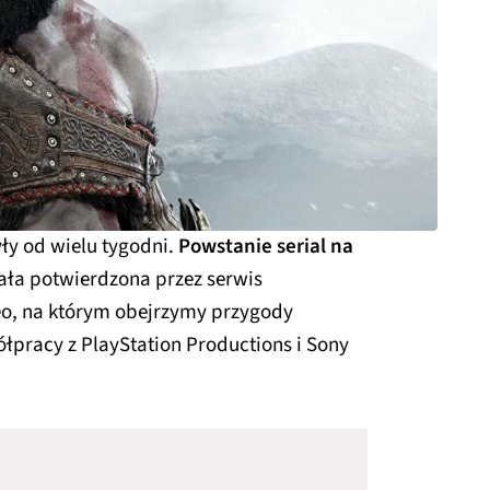
yły od wielu tygodni.
Powstanie serial na
ała potwierdzona przez serwis
o, na którym obejrzymy przygody
łpracy z PlayStation Productions i Sony