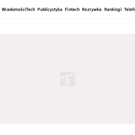
Wiadomości
Tech
Publicystyka
Fintech
Rozrywka
Rankingi
Telef