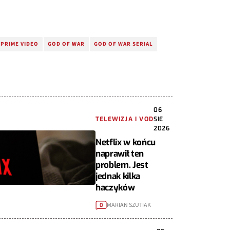
PRIME VIDEO
GOD OF WAR
GOD OF WAR SERIAL
06
TELEWIZJA I VOD
SIE
2026
Netflix w końcu
naprawił ten
problem. Jest
jednak kilka
haczyków
MARIAN SZUTIAK
0