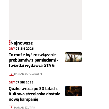
Najnowsze
GRY
08 SIE 2026
To może być rozwiązanie
problemów z pamięciami -
twierdzi wydawca GTA 6
DAMIAN JAROSZEWSKI
3
GRY
07 SIE 2026
Quake wraca po 30 latach.
Kultowa strzelanka dostała
nową kampanię
MARIAN SZUTIAK
1