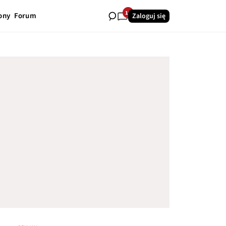
19
ony
Forum
Zaloguj się