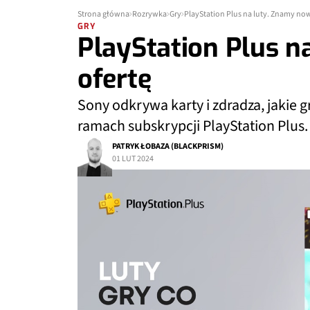
Strona główna
Rozrywka
Gry
PlayStation Plus na luty. Znamy no
GRY
PlayStation Plus n
ofertę
Sony odkrywa karty i zdradza, jakie 
ramach subskrypcji PlayStation Plus.
PATRYK ŁOBAZA (BLACKPRISM)
01 LUT 2024