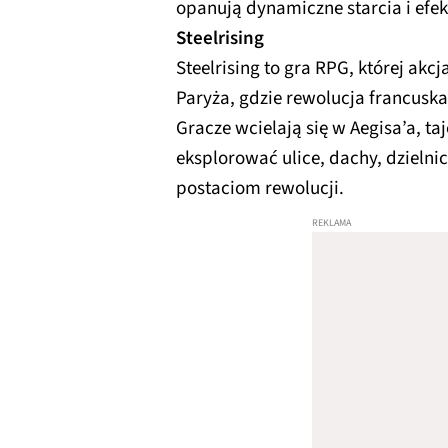
opanują dynamiczne starcia i efe
Steelrising
Steelrising to gra RPG, której akc
Paryża, gdzie rewolucja francuska
Gracze wcielają się w Aegisa’a, t
eksplorować ulice, dachy, dzieln
postaciom rewolucji.