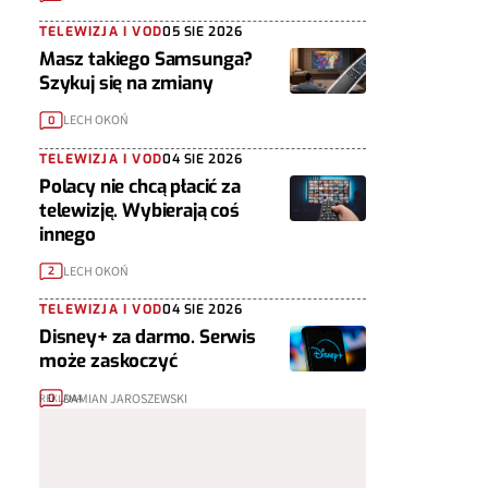
TELEWIZJA I VOD
05 SIE 2026
Masz takiego Samsunga?
Szykuj się na zmiany
LECH OKOŃ
0
TELEWIZJA I VOD
04 SIE 2026
Polacy nie chcą płacić za
telewizję. Wybierają coś
innego
LECH OKOŃ
2
TELEWIZJA I VOD
04 SIE 2026
Disney+ za darmo. Serwis
może zaskoczyć
DAMIAN JAROSZEWSKI
0