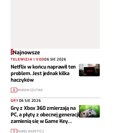
Najnowsze
TELEWIZJA I VOD
06 SIE 2026
Netflix w końcu naprawił ten
problem. Jest jednak kilka
haczyków
MARIAN SZUTIAK
0
GRY
06 SIE 2026
Gry z Xbox 360 zmierzają na
PC, a płyty z obecnej generacji
zamienią się w Game Key
Cardy
PAWEŁ MARETYCZ
2