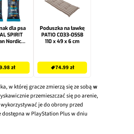
ak dla psa
Poduszka na ławkę
AL SPIRIT
PATIO C033-05SB
ian Nordic
110 x 49 x 6 cm
d 2 x 110 g
74.99 zł
9.98 zł
74.99 zł
a, w której gracze zmierzą się ze sobą
w
skawicznie przemieszczać się po arenie,
b wykorzystywać je do obrony przed
 dostępna w PlayStation Plus w dniu