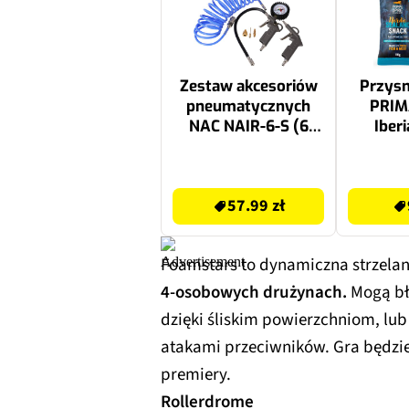
Zestaw akcesoriów
Przysm
pneumatycznych
PRIM
NAC NAIR-6-S (6
Iber
elementów)
Sealan
57.99 zł
9.98 zł
57.99 zł
Foamstars to dynamiczna strzelank
4-osobowych drużynach.
Mogą bły
dzięki śliskim powierzchniom, lu
atakami przeciwników. Gra będzie
premiery.
Rollerdrome