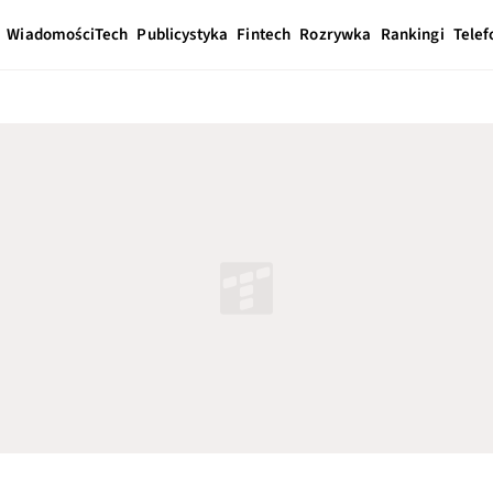
Wiadomości
Tech
Publicystyka
Fintech
Rozrywka
Rankingi
Telef