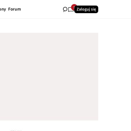
7
ony
Forum
Zaloguj się