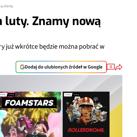
wą ofertę
a luty. Znamy nową
gry już wkrótce będzie można pobrać w
Dodaj do ulubionych źródeł w Google
0