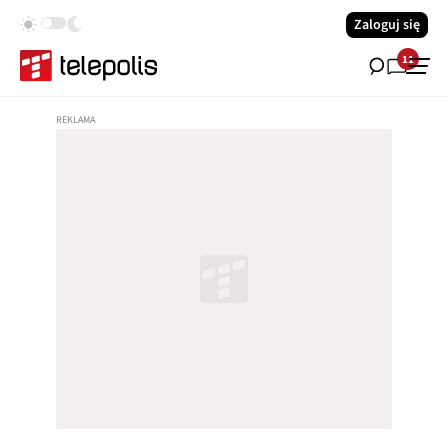
Zaloguj się
11