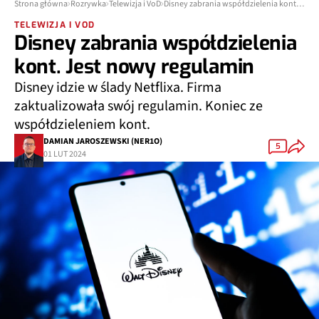
Strona główna
Rozrywka
Telewizja i VoD
Disney zabrania współdzielenia kont. Jest nowy regulamin
TELEWIZJA I VOD
Disney zabrania współdzielenia
kont. Jest nowy regulamin
Disney idzie w ślady Netflixa. Firma
zaktualizowała swój regulamin. Koniec ze
współdzieleniem kont.
DAMIAN JAROSZEWSKI (NER1O)
5
01 LUT 2024