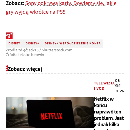
Zobacz:
Sony odkrywa karty. Dowiemy się, jakie
gry wyjdą wkrótce na PS5
DISNEY
DISNEY+
DISNEY+ WSPÓŁDZIELENIE KONTA
Źródła zdjęć: sdx15 / Shutterstock.com
Źródła tekstu: Neowin
Zobacz więcej
06
TELEWIZJA
SIE
I VOD
2026
Netflix w
końcu
naprawił ten
problem. Jest
jednak kilka