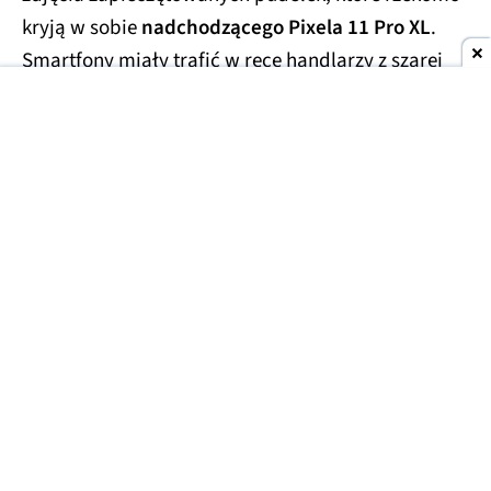
kryją w sobie
nadchodzącego Pixela 11 Pro XL
.
Smartfony miały trafić w ręce handlarzy z szarej
strefy, którzy wycenili te przedpremierowe rarytasy
na kwotę
1700 USD
(ok. 6300 zł). Prawdopodobnie
finalna cena za smartfon będzie porównywalna lub
niewiele niższa.