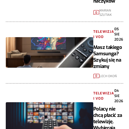
haczyków
MARIAN
0
SZUTIAK
05
TELEWIZJA
SIE
I VOD
2026
Masz takiego
Samsunga?
Szykuj się na
zmiany
LECH OKOŃ
0
04
TELEWIZJA
SIE
I VOD
2026
Polacy nie
chcą płacić za
telewizję.
Wybierają