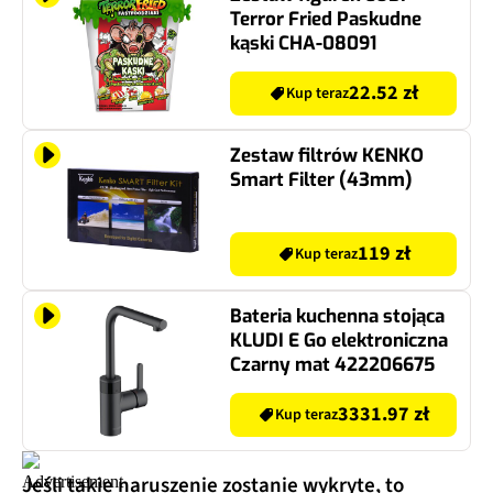
Terror Fried Paskudne
kąski CHA-08091
22.52 zł
Kup teraz
Zestaw filtrów KENKO
Smart Filter (43mm)
119 zł
Kup teraz
Bateria kuchenna stojąca
KLUDI E Go elektroniczna
Czarny mat 422206675
3331.97 zł
Kup teraz
Jeśli takie naruszenie zostanie wykryte, to