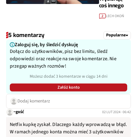
coś innego
LECH OKOŃ
2
5 komentarzy
Popularne
Zaloguj się, by śledzić dyskuję
Dołącz do użytkowników, pisz bez limitu, śledź
odpowiedzi oraz reakcje na swoje komentarze. Nie
przegap ważnych rozmów!
Możesz dodać 3 komentarze w ciągu 14 dni
Załóż konto
Dodaj komentarz
~gość
02 LUT 2024 · 06:42
Netfix kupkę zyskał. Dlaczego każdy wprowadzą w błąd.
W ramach jednego konta można mieć 3 użytkowników