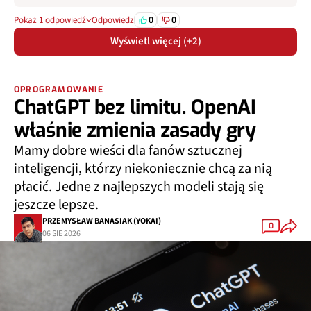
0
0
Pokaż 1 odpowiedź
Odpowiedz
Wyświetl więcej (+2)
OPROGRAMOWANIE
ChatGPT bez limitu. OpenAI
właśnie zmienia zasady gry
Mamy dobre wieści dla fanów sztucznej
inteligencji, którzy niekoniecznie chcą za nią
płacić. Jedne z najlepszych modeli stają się
jeszcze lepsze.
PRZEMYSŁAW BANASIAK (YOKAI)
0
06 SIE 2026