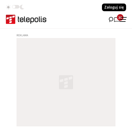
Zaloguj się
28