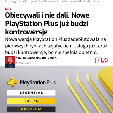
Strona główna
Rozrywka
Gry
Obiecywali i nie dali. Nowe PlayStation Plus już budzi kontrowersje
GRY
Obiecywali i nie dali. Nowe
PlayStation Plus już budzi
kontrowersje
Nowa wersja PlayStation Plus zadebiutowała na
pierwszych rynkach azjatyckich. Usługa już teraz
budzi kontrowersje, bo nie spełnia obietnic.
DAMIAN JAROSZEWSKI (NER1O)
4
25 MAJ 2022