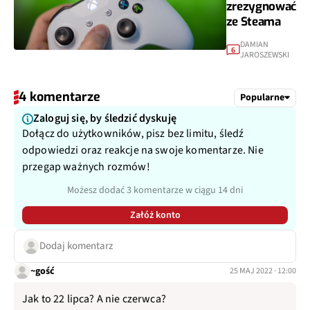
zrezygnować
ze Steama
DAMIAN
6
JAROSZEWSKI
4 komentarze
Popularne
Zaloguj się, by śledzić dyskuję
Dołącz do użytkowników, pisz bez limitu, śledź
odpowiedzi oraz reakcje na swoje komentarze. Nie
przegap ważnych rozmów!
Możesz dodać 3 komentarze w ciągu 14 dni
Załóż konto
Dodaj komentarz
~gość
25 MAJ 2022 · 12:00
Jak to 22 lipca? A nie czerwca?