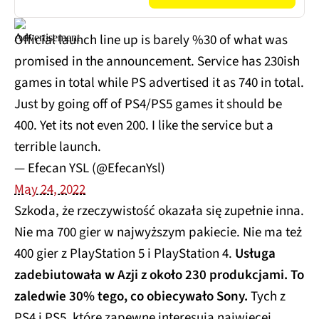
Official launch line up is barely %30 of what was
promised in the announcement. Service has 230ish
games in total while PS advertised it as 740 in total.
Just by going off of PS4/PS5 games it should be
400. Yet its not even 200. I like the service but a
terrible launch.
— Efecan YSL (@EfecanYsl)
May 24, 2022
Szkoda, że rzeczywistość okazała się zupełnie inna.
Nie ma 700 gier w najwyższym pakiecie. Nie ma też
400 gier z PlayStation 5 i PlayStation 4.
Usługa
zadebiutowała w Azji z około 230 produkcjami. To
zaledwie 30% tego, co obiecywało Sony.
Tych z
PS4 i PS5, które zapewne interesują najwięcej