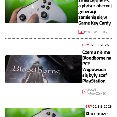
zmierzają na PC,
a płyty z obecnej
generacji
zamienią się w
Game Key Cardy
PAWEŁ MARETYCZ
2
GRY
02 SIE 2026
Czemu nie ma
Bloodborne na
PC?
Wypowiada
się były szef
PlayStation
JAKUB
4
KRAWCZYŃSKI
GRY
02 SIE 2026
Xbox może