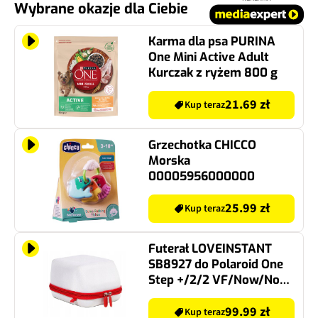
Wybrane okazje dla Ciebie
Karma dla psa PURINA
One Mini Active Adult
Kurczak z ryżem 800 g
21.69 zł
Kup teraz
Grzechotka CHICCO
Morska
00005956000000
25.99 zł
Kup teraz
Futerał LOVEINSTANT
SB8927 do Polaroid One
Step +/2/2 VF/Now/Now
+ Biało-czerwony
99.99 zł
Kup teraz