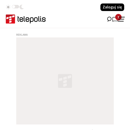
Zaloguj się
7