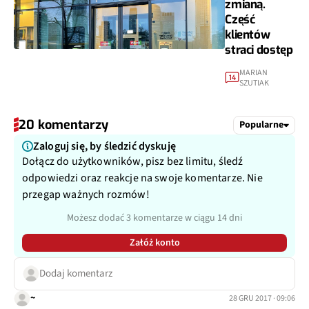
zmianą.
Część
klientów
straci dostęp
MARIAN
14
SZUTIAK
20 komentarzy
Popularne
Zaloguj się, by śledzić dyskuję
Dołącz do użytkowników, pisz bez limitu, śledź
odpowiedzi oraz reakcje na swoje komentarze. Nie
przegap ważnych rozmów!
Możesz dodać 3 komentarze w ciągu 14 dni
Załóż konto
Dodaj komentarz
~
28 GRU 2017 · 09:06