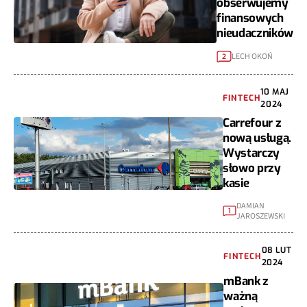
obserwujemy
finansowych
nieudaczników
LECH OKOŃ
2
10 MAJ
FINTECH
2024
Carrefour z
nową usługą.
Wystarczy
słowo przy
kasie
DAMIAN
1
JAROSZEWSKI
08 LUT
FINTECH
2024
mBank z
ważną