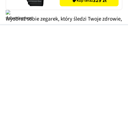
329 zł
Kup teraz
Wyobraź sobie zegarek, który śledzi Twoje zdrowie,
sen i wysportowanie, ale ciągle ma przyzwoitość,
żeby wyglądać jak zegarek.
słyszymy w zapowiedzi Pixel Watch 5.
Trudno tutaj nie zauważyć nawiązania do
zegarków Apple Watch oraz niektórych modeli
Samsung Galaxy Watch. Te mają kwadratową
budowę (z zaokrąglonymi rogami) i już na
pierwszy rzut oka widać, że nie są tradycyjnymi
zegarkami.