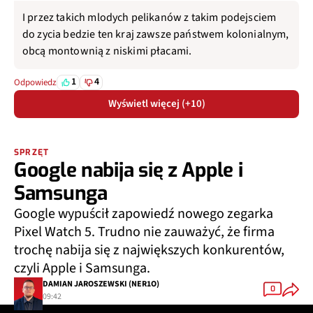
I przez takich mlodych pelikanów z takim podejsciem
do zycia bedzie ten kraj zawsze państwem kolonialnym,
obcą montownią z niskimi płacami.
1
4
Odpowiedz
Wyświetl więcej (+10)
SPRZĘT
Google nabija się z Apple i
Samsunga
Google wypuścił zapowiedź nowego zegarka
Pixel Watch 5. Trudno nie zauważyć, że firma
trochę nabija się z największych konkurentów,
czyli Apple i Samsunga.
DAMIAN JAROSZEWSKI (NER1O)
0
09:42