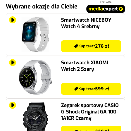
REKLAMA
Wybrane okazje dla Ciebie
Smartwatch NICEBOY
Watch 4 Srebrny
278 zł
Kup teraz
Smartwatch XIAOMI
Watch 2 Szary
599 zł
Kup teraz
Zegarek sportowy CASIO
G-Shock Original GA-100-
1A1ER Czarny