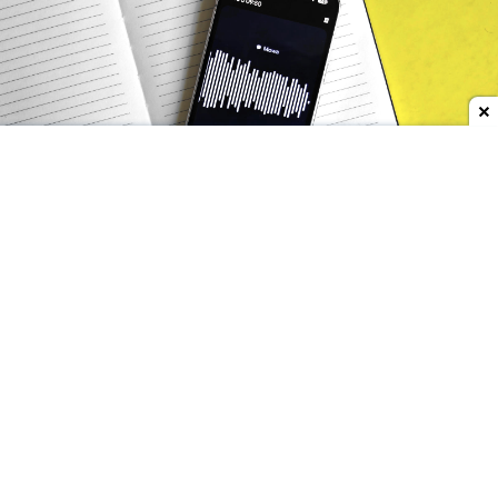
Dodaj do ulubionych źródeł w Google
Funkcja nosi nazwę
Conversation Capture
(przechwytywanie konwersacji – polska nazwa
apki może być nieco inna), a informacje na jej
temat ujawnili redaktorzy serwisu Android
Authority po analizie najnowszej wersji aplikacji
Android System Intelligence. Z odnalezionych w