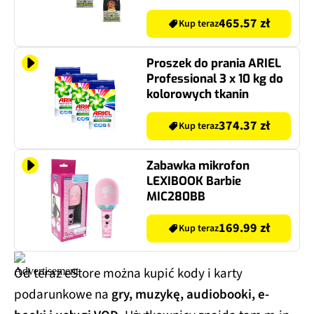
465.57 zł
Kup teraz
Proszek do prania ARIEL
Professional 3 x 10 kg do
kolorowych tkanin
374.37 zł
Kup teraz
Zabawka mikrofon
LEXIBOOK Barbie
MIC280BB
169.99 zł
Kup teraz
Od teraz eStore można kupić kody i karty
podarunkowe na
gry, muzykę, audiobooki, e-
booki i usługi VOD
. Użytkownicy znajdą tam m.in.