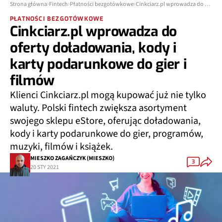
Strona główna
Fintech
Płatności bezgotówkowe
Cinkciarz.pl wprowadza do oferty doładowania, kody i karty podarunkowe do gier i filmów
PŁATNOŚCI BEZGOTÓWKOWE
Cinkciarz.pl wprowadza do
oferty doładowania, kody i
karty podarunkowe do gier i
filmów
Klienci Cinkciarz.pl mogą kupować już nie tylko
waluty. Polski fintech zwiększa asortyment
swojego sklepu eStore, oferując doładowania,
kody i karty podarunkowe do gier, programów,
muzyki, filmów i książek.
MIESZKO ZAGAŃCZYK (MIESZKO)
3
20 STY 2021