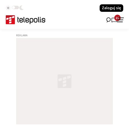
Zaloguj się
21