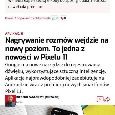
nawet cda premium.
0
0
Pokaż 2 odpowiedzi
Odpowiedz
APLIKACJE
Nagrywanie rozmów wejdzie na
nowy poziom. To jedna z
nowości w Pixelu 11
Google ma nowe narzędzie do rejestrowania
dźwięku, wykorzystujące sztuczną inteligencję.
Aplikacja najprawdopodobniej zadebiutuje na
Androidzie wraz z premierą nowych smartfonów
Pixel 11.
MIESZKO ZAGAŃCZYK (MIESZKO)
0
12:01