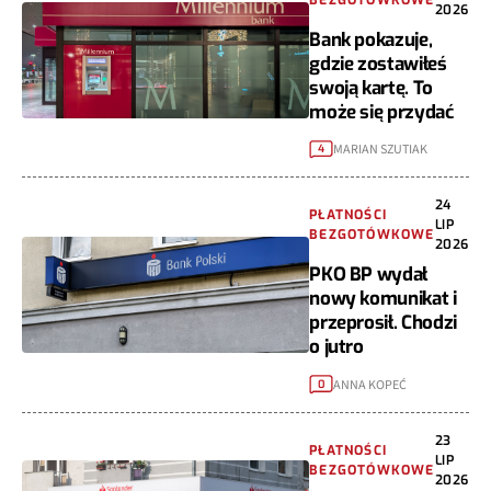
2026
Bank pokazuje,
gdzie zostawiłeś
swoją kartę. To
może się przydać
MARIAN SZUTIAK
4
24
PŁATNOŚCI
LIP
BEZGOTÓWKOWE
2026
PKO BP wydał
nowy komunikat i
przeprosił. Chodzi
o jutro
ANNA KOPEĆ
0
23
PŁATNOŚCI
LIP
BEZGOTÓWKOWE
2026