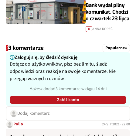
Bank wydał pilny
komunikat. Chodzi
o czwartek 23 lipca
ANNA KOPEĆ
0
3 komentarze
Popularne
Zaloguj się, by śledzić dyskuję
Dołącz do użytkowników, pisz bez limitu, śledź
odpowiedzi oraz reakcje na swoje komentarze. Nie
przegap ważnych rozmów!
Możesz dodać 3 komentarze w ciągu 14 dni
Załóż konto
Dodaj komentarz
Polio
24 STY 2021 · 22:00
W media expert też są e-kody do spotify, tidala, netflixa..