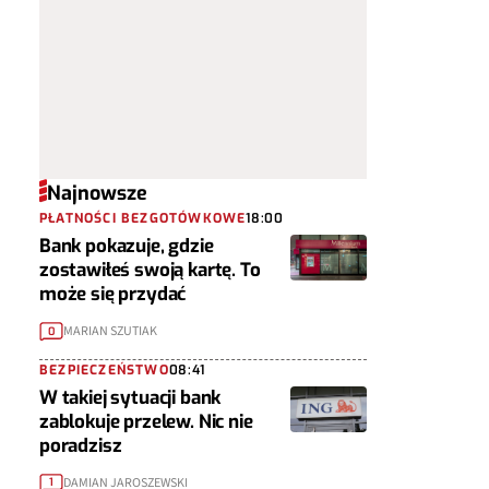
Najnowsze
PŁATNOŚCI BEZGOTÓWKOWE
18:00
Bank pokazuje, gdzie
zostawiłeś swoją kartę. To
może się przydać
MARIAN SZUTIAK
0
BEZPIECZEŃSTWO
08:41
W takiej sytuacji bank
zablokuje przelew. Nic nie
poradzisz
DAMIAN JAROSZEWSKI
1