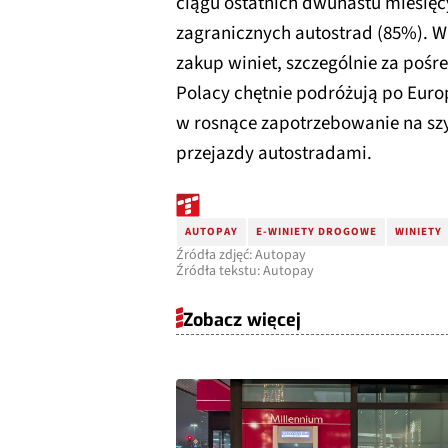
ciągu ostatnich dwunastu miesięcy
zagranicznych autostrad (85%). Wi
zakup winiet, szczególnie za pośr
Polacy chętnie podróżują po Euro
w rosnące zapotrzebowanie na sz
przejazdy autostradami.
AUTOPAY
E-WINIETY DROGOWE
WINIETY
Źródła zdjęć: Autopay
Źródła tekstu: Autopay
Zobacz więcej