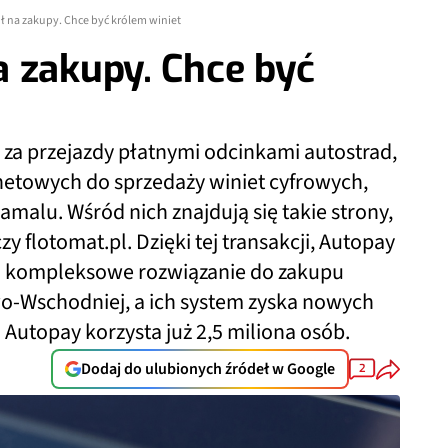
 na zakupy. Chce być królem winiet
 zakupy. Chce być
 za przejazdy płatnymi odcinkami autostrad,
rnetowych do sprzedaży winiet cyfrowych,
malu. Wśród nich znajdują się takie strony,
zy flotomat.pl. Dzięki tej transakcji, Autopay
o kompleksowe rozwiązanie do zakupu
o-Wschodniej, a ich system zyska nowych
Autopay korzysta już 2,5 miliona osób.
Dodaj do ulubionych źródeł w Google
2