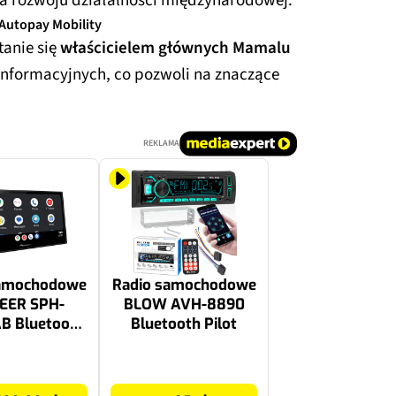
nia rozwoju działalności międzynarodowej.
 Autopay Mobility
tanie się
właścicielem głównych Mamalu
informacyjnych, co pozwoli na znaczące
REKLAMA
samochodowe
Radio samochodowe
EER SPH-
BLOW AVH-8890
B Bluetooth
Bluetooth Pilot
ndroid
94.99 zł