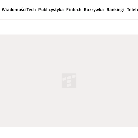
Wiadomości
Tech
Publicystyka
Fintech
Rozrywka
Rankingi
Telef