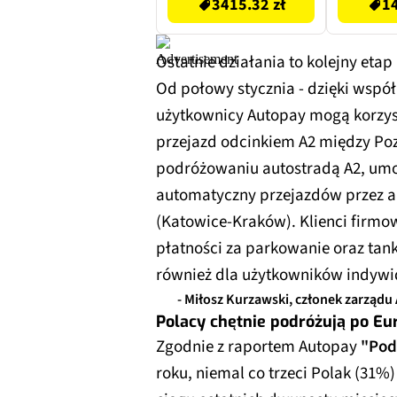
3415.32 zł
14
Ostatnie działania to kolejny etap
Od połowy stycznia - dzięki współ
użytkownicy Autopay mogą korzys
przejazd odcinkiem A2 między Po
podróżowaniu autostradą A2, umo
automatyczny przejazdów przez au
(Katowice-Kraków). Klienci firmo
płatności za parkowanie oraz tan
również dla użytkowników indywi
- Miłosz Kurzawski, członek zarządu
Polacy chętnie podróżują po Eu
Zgodnie z raportem Autopay
"Pod
roku, niemal co trzeci Polak (3