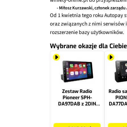
winiety-online.pl do przyspiesze
- Miłosz Kurzawski, członek zarządu
Od 1 kwietnia tego roku Autopay s
oraz związanych z nimi serwisów 
rozszerzenie bazy użytkowników.
Wybrane okazje dla Ciebie
Zestaw Radio
Radio 
Pioneer SPH-
PION
DA97DAB z 2DIN
DA77DA
uniwersalnym
A
zestawem
3415.32 zł
1490.99 zł
montażowym