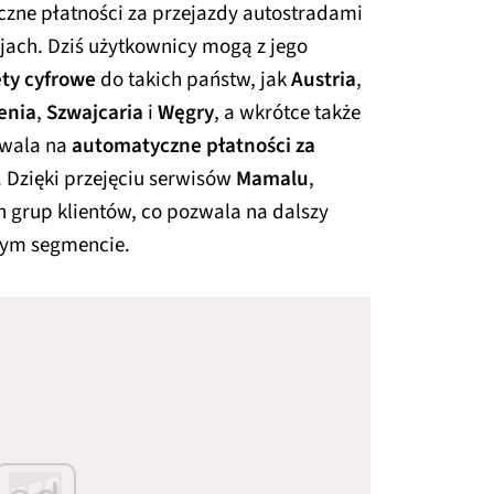
czne płatności za przejazdy autostradami
ajach. Dziś użytkownicy mogą z jego
ety cyfrowe
do takich państw, jak
Austria
,
enia
,
Szwajcaria
i
Węgry
, a wkrótce także
zwala na
automatyczne płatności za
. Dzięki przejęciu serwisów
Mamalu
,
 grup klientów, co pozwala na dalszy
cym segmencie.