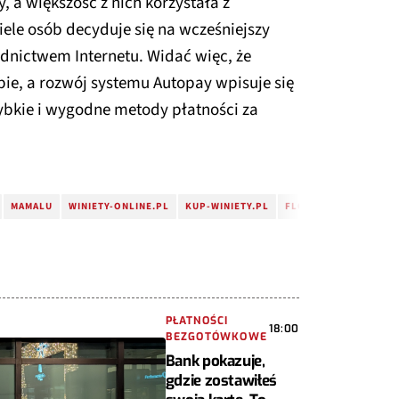
, a większość z nich korzystała z
ele osób decyduje się na wcześniejszy
ednictwem Internetu. Widać więc, że
pie, a rozwój systemu Autopay wpisuje się
ybkie i wygodne metody płatności za
MAMALU
WINIETY-ONLINE.PL
KUP-WINIETY.PL
FLOTOMAT.PL
PŁATNOŚCI
18:00
BEZGOTÓWKOWE
Bank pokazuje,
gdzie zostawiłeś