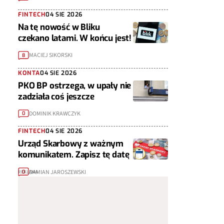
FINTECH
04 SIE 2026
Na tę nowość w Bliku
czekano latami. W końcu jest!
MACIEJ SIKORSKI
8
KONTA
04 SIE 2026
PKO BP ostrzega, w upały nie
zadziała coś jeszcze
DOMINIK KRAWCZYK
0
FINTECH
04 SIE 2026
Urząd Skarbowy z ważnym
komunikatem. Zapisz tę datę
DAMIAN JAROSZEWSKI
0