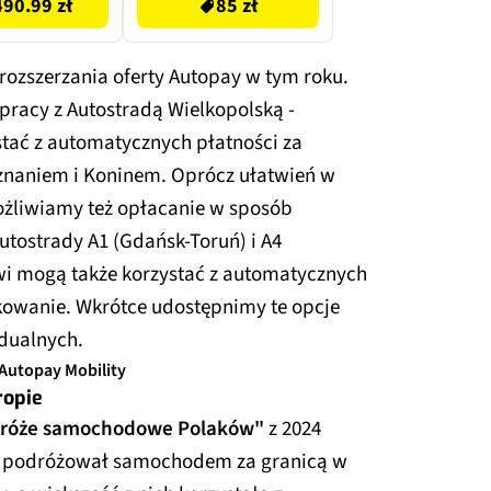
90.99 zł
85 zł
 rozszerzania oferty Autopay w tym roku.
pracy z Autostradą Wielkopolską -
tać z automatycznych płatności za
znaniem i Koninem. Oprócz ułatwień w
żliwiamy też opłacanie w sposób
tostrady A1 (Gdańsk-Toruń) i A4
wi mogą także korzystać z automatycznych
kowanie. Wkrótce udostępnimy te opcje
dualnych.
 Autopay Mobility
ropie
róże samochodowe Polaków"
z 2024
1%) podróżował samochodem za granicą w