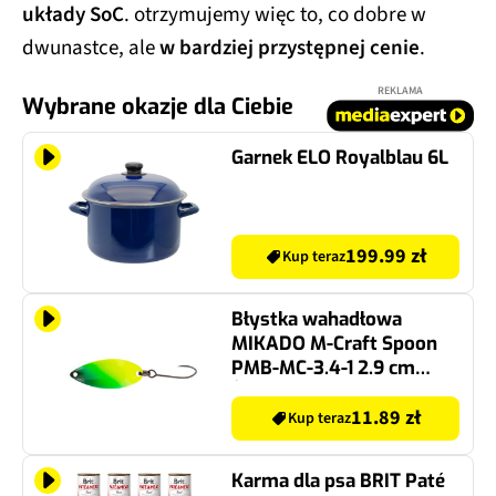
układy SoC
. otrzymujemy więc to, co dobre w
dwunastce, ale
w bardziej przystępnej cenie
.
REKLAMA
Wybrane okazje dla Ciebie
Garnek ELO Royalblau 6L
199.99 zł
Kup teraz
Błystka wahadłowa
MIKADO M-Craft Spoon
PMB-MC-3.4-1 2.9 cm
Żółto-zielono-biały
11.89 zł
Kup teraz
Karma dla psa BRIT Paté