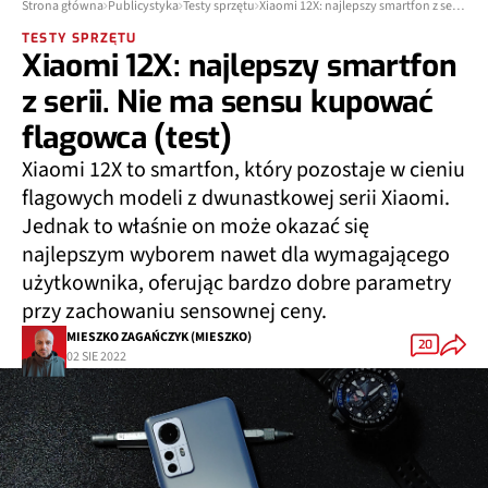
Strona główna
Publicystyka
Testy sprzętu
Xiaomi 12X: najlepszy smartfon z serii. Nie ma sensu kupować flagowca (test)
TESTY SPRZĘTU
Xiaomi 12X: najlepszy smartfon
z serii. Nie ma sensu kupować
flagowca (test)
Xiaomi 12X to smartfon, który pozostaje w cieniu
flagowych modeli z dwunastkowej serii Xiaomi.
Jednak to właśnie on może okazać się
najlepszym wyborem nawet dla wymagającego
użytkownika, oferując bardzo dobre parametry
przy zachowaniu sensownej ceny.
MIESZKO ZAGAŃCZYK (MIESZKO)
20
02 SIE 2022