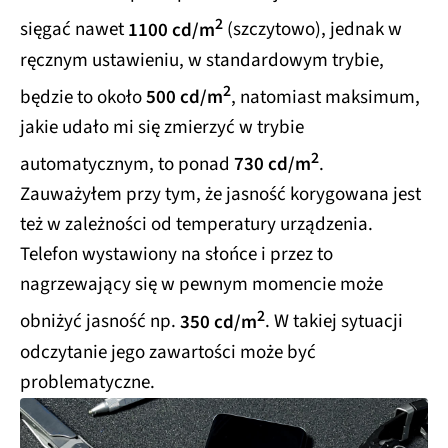
2
sięgać nawet
1100 cd/m
(szczytowo), jednak w
ręcznym ustawieniu, w standardowym trybie,
2
będzie to około
500 cd/m
, natomiast maksimum,
jakie udało mi się zmierzyć w trybie
2
automatycznym, to ponad
730 cd/m
.
Zauważyłem przy tym, że jasność korygowana jest
też w zależności od temperatury urządzenia.
Telefon wystawiony na słońce i przez to
nagrzewający się w pewnym momencie może
2
obniżyć jasność np.
350 cd/m
. W takiej sytuacji
odczytanie jego zawartości może być
problematyczne.