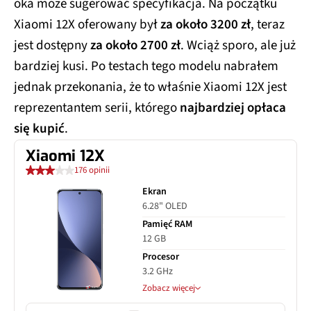
oka może sugerować specyfikacja. Na początku
Xiaomi 12X oferowany był
za około 3200 zł
, teraz
jest dostępny
za około 2700 zł
. Wciąż sporo, ale już
bardziej kusi. Po testach tego modelu nabrałem
jednak przekonania, że to właśnie Xiaomi 12X jest
reprezentantem serii, którego
najbardziej opłaca
się kupić
.
Xiaomi 12X
176 opinii
Ekran
6.28" OLED
Pamięć RAM
12 GB
Procesor
3.2 GHz
Zobacz więcej