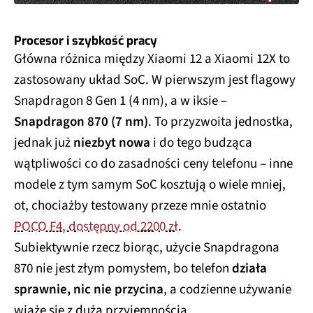
Procesor i szybkość pracy
Główna różnica między Xiaomi 12 a Xiaomi 12X to
zastosowany układ SoC. W pierwszym jest flagowy
Snapdragon 8 Gen 1 (4 nm), a w iksie –
Snapdragon 870 (7 nm)
. To przyzwoita jednostka,
jednak już
niezbyt nowa
i do tego budząca
wątpliwości co do zasadności ceny telefonu – inne
modele z tym samym SoC kosztują o wiele mniej,
ot, chociażby testowany przeze mnie ostatnio
POCO F4, dostępny od 2200 zł
.
Subiektywnie rzecz biorąc, użycie Snapdragona
870 nie jest złym pomysłem, bo telefon
działa
sprawnie, nic nie przycina
, a codzienne używanie
wiąże się z dużą przyjemnością.