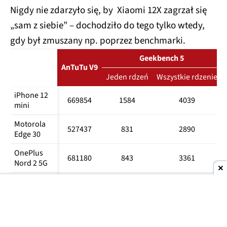
Nigdy nie zdarzyło się, by Xiaomi 12X zagrzał się
„sam z siebie” – dochodziło do tego tylko wtedy,
gdy był zmuszany np. poprzez benchmarki.
Geekbench 5
Wydajność 
AnTuTu V9
ogólna
Jeden rdzeń
Wszystkie rdzenie
iPhone 12 
669854
1584
4039
mini
Motorola 
527437
831
2890
Edge 30
OnePlus 
681180
843
3361
Nord 2 5G
Realme GT
785906
1125
3591
Realme GT 
Master 
540547
766
2785
Edition