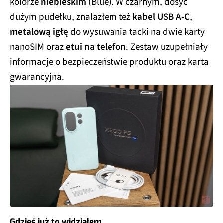
kolorze
niebieskim
(Blue). W czarnym, dosyć
dużym pudełku, znalazłem też
kabel USB A-C
,
metalową igłę
do wysuwania tacki na dwie karty
nanoSIM oraz
etui na telefon
. Zestaw uzupełniały
informacje o bezpieczeństwie produktu oraz karta
gwarancyjna.
Gdzieś już to widziałem