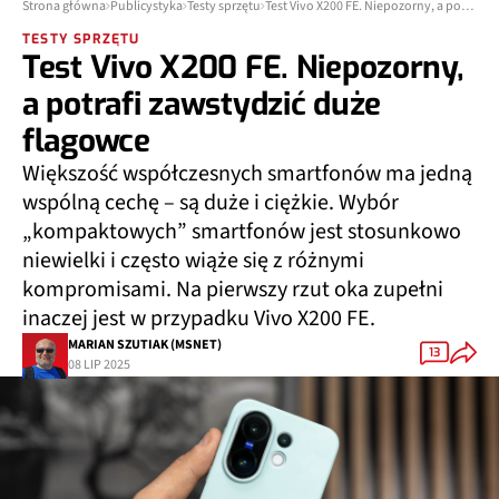
Strona główna
Publicystyka
Testy sprzętu
Test Vivo X200 FE. Niepozorny, a potrafi zawstydzić duże flagowce
TESTY SPRZĘTU
Test Vivo X200 FE. Niepozorny,
a potrafi zawstydzić duże
flagowce
Większość współczesnych smartfonów ma jedną
wspólną cechę – są duże i ciężkie. Wybór
„kompaktowych” smartfonów jest stosunkowo
niewielki i często wiąże się z różnymi
kompromisami. Na pierwszy rzut oka zupełni
inaczej jest w przypadku Vivo X200 FE.
MARIAN SZUTIAK (MSNET)
13
08 LIP 2025