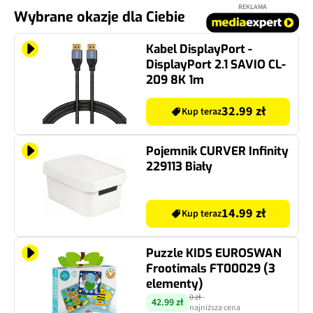
REKLAMA
Wybrane okazje dla Ciebie
Kabel DisplayPort -
DisplayPort 2.1 SAVIO CL-
209 8K 1m
32.99 zł
Kup teraz
Pojemnik CURVER Infinity
229113 Biały
14.99 zł
Kup teraz
Puzzle KIDS EUROSWAN
Frootimals FT00029 (3
elementy)
0 zł
-
42.99 zł
najniższa cena