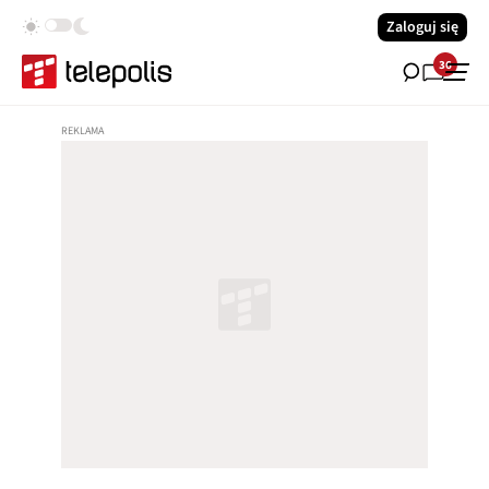
Zaloguj się
36