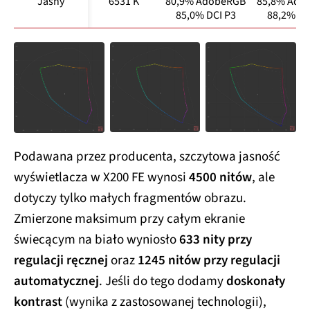
Jasny
6531 K
80,9% AdobeRGB
85,8% Ado
85,0% DCI P3
88,2% DC
Podawana przez producenta, szczytowa jasność
wyświetlacza w X200 FE wynosi
4500 nitów
, ale
dotyczy tylko małych fragmentów obrazu.
Zmierzone maksimum przy całym ekranie
świecącym na biało wyniosło
633 nity przy
regulacji ręcznej
oraz
1245 nitów przy regulacji
automatycznej
. Jeśli do tego dodamy
doskonały
kontrast
(wynika z zastosowanej technologii),