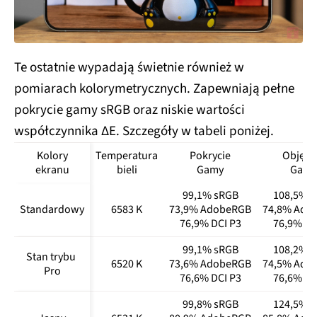
Te ostatnie wypadają świetnie również w
pomiarach kolorymetrycznych. Zapewniają pełne
pokrycie gamy sRGB oraz niskie wartości
współczynnika ΔE. Szczegóły w tabeli poniżej.
Kolory
Temperatura
Pokrycie
Objęto
ekranu
bieli
Gamy
Gamy
99,1% sRGB
108,5% 
Standardowy
6583 K
73,9% AdobeRGB
74,8% Ado
76,9% DCI P3
76,9% DC
99,1% sRGB
108,2% 
Stan trybu 
6520 K
73,6% AdobeRGB
74,5% Ado
Pro
76,6% DCI P3
76,6% DC
99,8% sRGB
124,5% 