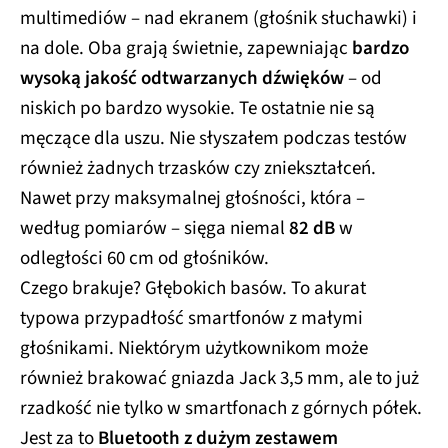
multimediów – nad ekranem (głośnik słuchawki) i
na dole. Oba grają świetnie, zapewniając
bardzo
wysoką jakość odtwarzanych dźwięków
– od
niskich po bardzo wysokie. Te ostatnie nie są
męczące dla uszu. Nie słyszałem podczas testów
również żadnych trzasków czy zniekształceń.
Nawet przy maksymalnej głośności, która –
według pomiarów – sięga niemal
82 dB
w
odległości 60 cm od głośników.
Czego brakuje? Głębokich basów. To akurat
typowa przypadłość smartfonów z małymi
głośnikami. Niektórym użytkownikom może
również brakować gniazda Jack 3,5 mm, ale to już
rzadkość nie tylko w smartfonach z górnych półek.
Jest za to
Bluetooth z dużym zestawem