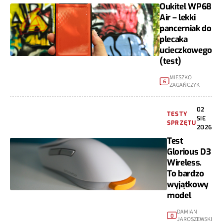
Oukitel WP68
Air – lekki
pancerniak do
plecaka
ucieczkowego
(test)
MIESZKO
6
ZAGAŃCZYK
02
TESTY
SIE
SPRZĘTU
2026
Test
Glorious D3
Wireless.
To bardzo
wyjątkowy
model
DAMIAN
0
JAROSZEWSKI