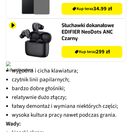
34.99 zł
Kup teraz
Słuchawki dokanałowe
EDIFIER NeoDots ANC
Czarny
299 zł
Kup teraz
wygodna i cicha klawiatura;
czytnik linii papilarnych;
bardzo dobre głośniki;
relatywnie dużo złączy;
łatwy demontaż i wymiana niektórych części;
wysoka kultura pracy nawet podczas grania.
Wady: