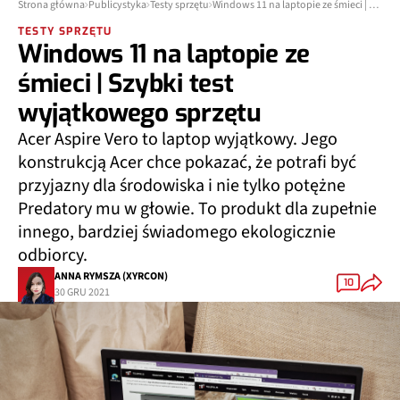
Strona główna
Publicystyka
Testy sprzętu
Windows 11 na laptopie ze śmieci | Szybki test wyjątkowego sprzętu
TESTY SPRZĘTU
Windows 11 na laptopie ze
śmieci | Szybki test
wyjątkowego sprzętu
Acer Aspire Vero to laptop wyjątkowy. Jego
konstrukcją Acer chce pokazać, że potrafi być
przyjazny dla środowiska i nie tylko potężne
Predatory mu w głowie. To produkt dla zupełnie
innego, bardziej świadomego ekologicznie
odbiorcy.
ANNA RYMSZA (XYRCON)
10
30 GRU 2021