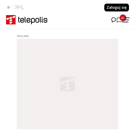
Zaloguj się
11