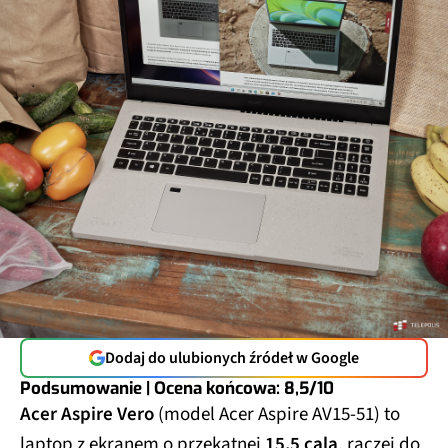
Dodaj do ulubionych źródeł w Google
Podsumowanie | Ocena końcowa: 8,5/10
Acer Aspire Vero
(model Acer Aspire AV15-51) to
laptop z ekranem o przekątnej
15,5 cala
, raczej do