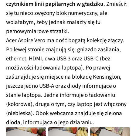
czytnikiem linii papilarnych w gładziku
. Zmieścił
się tu nieco zwężony blok numeryczny, ale
wolałabym, żeby jednak znalazły się tu
pełnowymiarowe strzałki.
Acer Aspire Vero ma dość bogatą kolekcję złączy.
Po lewej stronie znajdują się: gniazdo zasilania,
ethernet, HDMI, dwa USB 3 oraz USB-C (bez
możliwości ładowania laptopa). Po prawej
zaś znajduje się miejsce na blokadę Kensington,
jeszcze jedno USB-A oraz diody informujące o
stanie laptopa. Jedna informuje o ładowaniu
(kolorowa), druga o tym, czy laptop jest włączony
(niebieska). Obok webcama znajduje się zielona
dioda, informująca o jego działaniu.