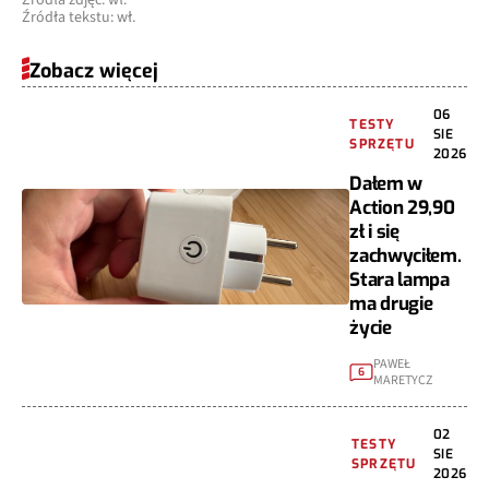
Źródła zdjęć: wł.
Źródła tekstu: wł.
Zobacz więcej
06
TESTY
SIE
SPRZĘTU
2026
Dałem w
Action 29,90
zł i się
zachwyciłem.
Stara lampa
ma drugie
życie
PAWEŁ
6
MARETYCZ
02
TESTY
SIE
SPRZĘTU
2026