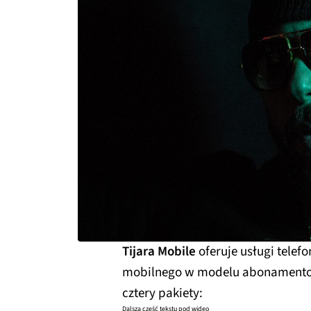
Tijara Mobile
oferuje usługi telef
mobilnego w modelu abonamento
cztery pakiety:
Dalsza część tekstu pod wideo