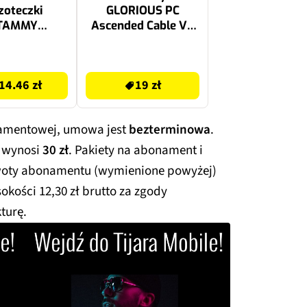
zoteczki
GLORIOUS PC
TAMMY
Ascended Cable V2
ony Różowy
Czerwony
 sztuk)
19 zł
14.46 zł
19 zł
amentowej, umowa jest
bezterminowa
.
 wynosi
30 zł
. Pakiety na abonament i
 Kwoty abonamentu (wymienione powyżej)
okości 12,30 zł brutto za zgody
turę.