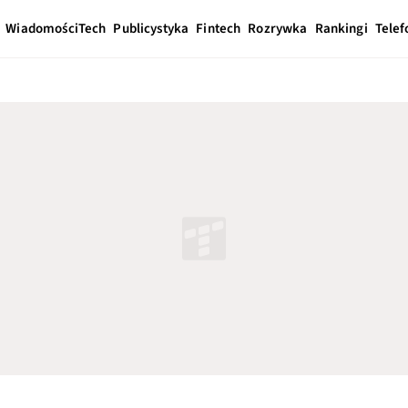
Wiadomości
Tech
Publicystyka
Fintech
Rozrywka
Rankingi
Telef