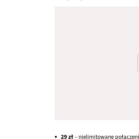
29 zł
– nielimitowane połączeni