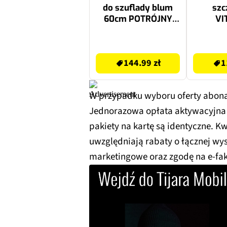
do szuflady blum
szc
60cm POTRÓJNY
VI
(1X20L + 2X9L)
Symph
(8
144.99 zł
114.46 zł
144.99 zł
1
W przypadku wyboru oferty abon
Jednorazowa opłata aktywacyjna
pakiety na kartę są identyczne.
uwzględniają rabaty o łącznej wys
marketingowe oraz zgodę na e-fak