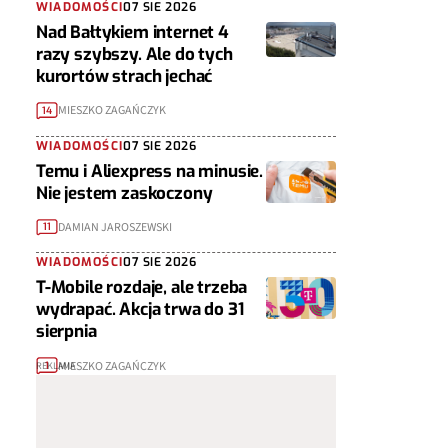
WIADOMOŚCI
07 SIE 2026
Nad Bałtykiem internet 4
razy szybszy. Ale do tych
kurortów strach jechać
MIESZKO ZAGAŃCZYK
14
WIADOMOŚCI
07 SIE 2026
Temu i Aliexpress na minusie.
Nie jestem zaskoczony
DAMIAN JAROSZEWSKI
11
WIADOMOŚCI
07 SIE 2026
T-Mobile rozdaje, ale trzeba
wydrapać. Akcja trwa do 31
sierpnia
MIESZKO ZAGAŃCZYK
1