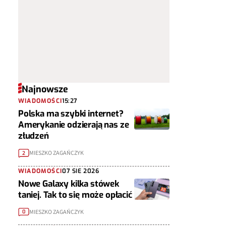
Najnowsze
WIADOMOŚCI
15:27
Polska ma szybki internet?
Amerykanie odzierają nas ze
złudzeń
MIESZKO ZAGAŃCZYK
2
WIADOMOŚCI
07 SIE 2026
Nowe Galaxy kilka stówek
taniej. Tak to się może opłacić
MIESZKO ZAGAŃCZYK
0