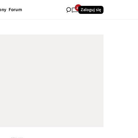
28
ony
Forum
Zaloguj się