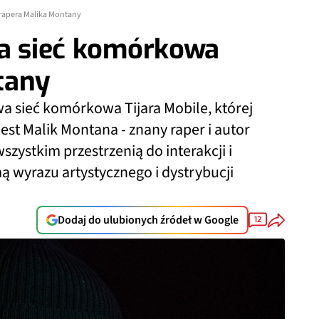
 rapera Malika Montany
wa sieć komórkowa
tany
a sieć komórkowa Tijara Mobile, której
st Malik Montana - znany raper i autor
zystkim przestrzenią do interakcji i
ą wyrazu artystycznego i dystrybucji
Dodaj do ulubionych źródeł w Google
12