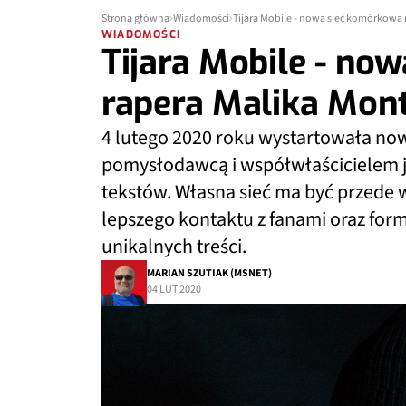
Strona główna
Wiadomości
Tijara Mobile - nowa sieć komórkowa
WIADOMOŚCI
Tijara Mobile - no
rapera Malika Mon
4 lutego 2020 roku wystartowała now
pomysłodawcą i współwłaścicielem je
tekstów. Własna sieć ma być przede ws
lepszego kontaktu z fanami oraz form
unikalnych treści.
MARIAN SZUTIAK (MSNET)
04 LUT 2020