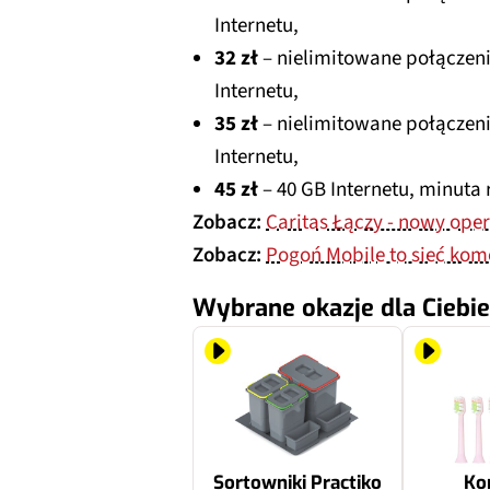
Internetu,
32 zł
– nielimitowane połączeni
Internetu,
35 zł
– nielimitowane połączeni
Internetu,
45 zł
– 40 GB Internetu, minuta 
Zobacz:
Caritas Łączy - nowy oper
Zobacz:
Pogoń Mobile to sieć kom
Wybrane okazje dla Ciebie
Sortowniki Practiko
Ko