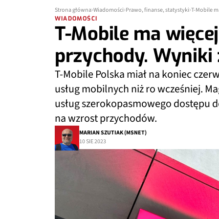
Strona główna
Wiadomości
Prawo, finanse, statystyki
T-Mobile m
WIADOMOŚCI
T-Mobile ma więcej
przychody. Wyniki
T-Mobile Polska miał na koniec czerw
usług mobilnych niż ro wcześniej. M
usług szerokopasmowego dostępu do I
na wzrost przychodów.
MARIAN SZUTIAK (MSNET)
10 SIE 2023