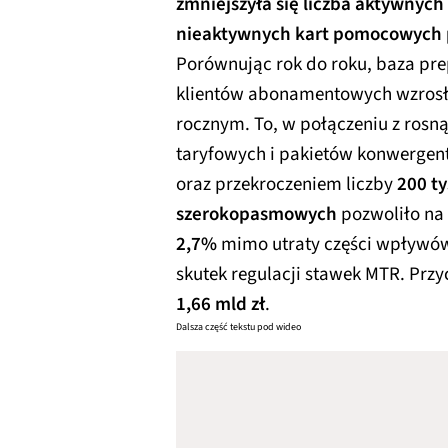
zmniejszyła się liczba aktywnych
nieaktywnych kart pomocowych 
Porównując rok do roku, baza pr
klientów abonamentowych wzrosła
rocznym. To, w połączeniu z ros
taryfowych i pakietów konwergen
oraz przekroczeniem liczby
200 t
szerokopasmowych
pozwoliło n
2,7%
mimo utraty części wpływów 
skutek regulacji stawek MTR. Prz
1,66 mld zł
.
Dalsza część tekstu pod wideo