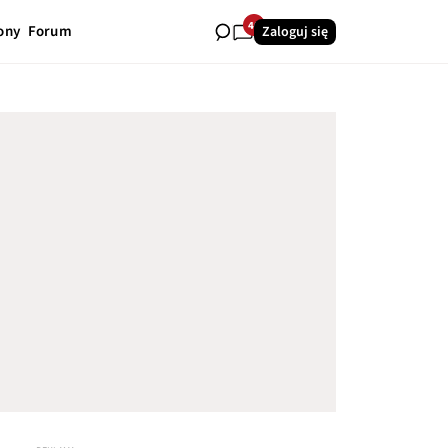
40
ony
Forum
Zaloguj się