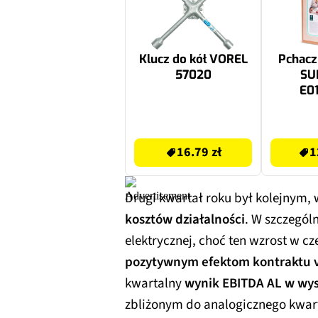
Klucz do kół VOREL
Pchacz 
57020
SU
E01
16.79 zł
138.77 zł
16.79 zł
1
Drugi kwartał roku był kolejnym, 
kosztów działalności
. W szczegól
elektrycznej, choć ten wzrost w c
pozytywnym efektom kontraktu 
kwartalny
wynik EBITDA AL w wys
zbliżonym do analogicznego kwart