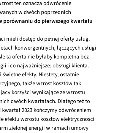
 wzrost ten oznacza odwrócenie
wanych w dwóch poprzednich
w porównaniu do pierwszego kwartału
ci mieli dostęp do pełnej oferty usług.
ietach konwergentnych, łączących usługi
Ale ta oferta nie byłaby kompletna bez
ii i co najważniejsze: obsługi klienta.
 świetne efekty. Niestety, ostatnie
rcyjnego, także wzrost kosztów tak
ący korzyści wynikające ze wzrostu
ich dwóch kwartałach. Dlatego też to
gi kwartał 2023 kończymy odwróceniem
e efektu wzrostu kosztów elektryczności
farm zielonej energii w ramach umowy