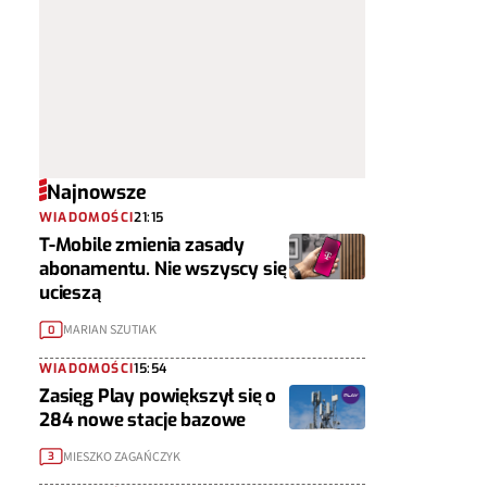
Najnowsze
WIADOMOŚCI
21:15
T-Mobile zmienia zasady
abonamentu. Nie wszyscy się
ucieszą
MARIAN SZUTIAK
0
WIADOMOŚCI
15:54
Zasięg Play powiększył się o
284 nowe stacje bazowe
MIESZKO ZAGAŃCZYK
3