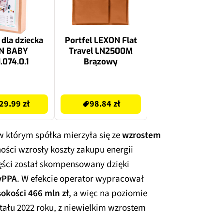
dla dziecka
Portfel LEXON Flat
N BABY
Travel LN2500M
.074.0.1
Brązowy
98.84 zł
29.99 zł
98.84 zł
w którym spółka mierzyła się ze
wzrostem
ności wzrosły koszty zakupu energii
zęści został skompensowany dzięki
vPPA
. W efekcie operator wypracował
okości 466 mln zł
, a więc na poziomie
ału 2022 roku, z niewielkim wzrostem