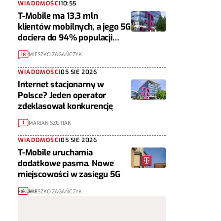
WIADOMOŚCI
10:55
T-Mobile ma 13,3 mln
klientów mobilnych, a jego 5G
dociera do 94% populacji
Polski
MIESZKO ZAGAŃCZYK
18
WIADOMOŚCI
05 SIE 2026
Internet stacjonarny w
Polsce? Jeden operator
zdeklasował konkurencję
MARIAN SZUTIAK
1
WIADOMOŚCI
05 SIE 2026
T-Mobile uruchamia
dodatkowe pasma. Nowe
miejscowości w zasięgu 5G
MIESZKO ZAGAŃCZYK
4