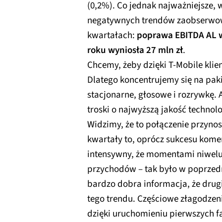
(0,2%). Co jednak najważniejsze,
negatywnych trendów zaobserwo
kwartałach:
poprawa EBITDA AL 
roku wyniosła 27 mln zł
.
Chcemy, żeby dzięki T-Mobile klien
Dlatego koncentrujemy się na pak
stacjonarne, głosowe i rozrywkę. 
troski o najwyższą jakość technolog
Widzimy, że to połączenie przynosi
kwartały to, oprócz sukcesu kome
intensywny, że momentami niweluj
przychodów – tak było w poprzedn
bardzo dobra informacja, że dru
tego trendu. Częściowe złagodzeni
dzięki uruchomieniu pierwszych 