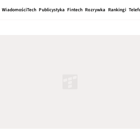
Wiadomości
Tech
Publicystyka
Fintech
Rozrywka
Rankingi
Telef