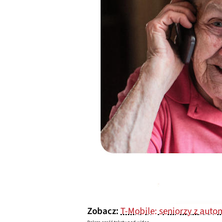
Zobacz:
T‑Mobile: seniorzy z au