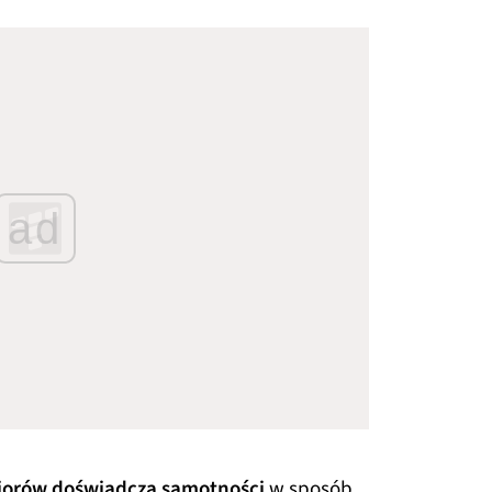
ad
iorów doświadcza samotności
w sposób