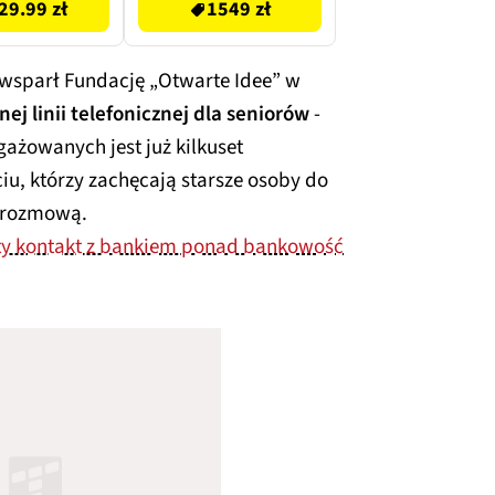
29.99 zł
1549 zł
wsparł Fundację „Otwarte Idee” w
nej linii telefonicznej dla seniorów
-
gażowanych jest już kilkuset
ciu, którzy zachęcają starsze osoby do
e rozmową.
sty kontakt z bankiem ponad bankowość