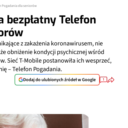
n Pogadania dla seniorów
a bezpłatny Telefon
iorów
nikające z zakażenia koronawirusem, nie
kże obniżenie kondycji psychicznej wśród
w. Sieć T-Mobile postanowiła ich wesprzeć,
nię – Telefon Pogadania.
Dodaj do ulubionych źródeł w Google
1