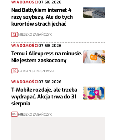
WIADOMOŚCI
07 SIE 2026
Nad Bałtykiem internet 4
razy szybszy. Ale do tych
kurortów strach jechać
MIESZKO ZAGAŃCZYK
13
WIADOMOŚCI
07 SIE 2026
Temu i Aliexpress na minusie.
Nie jestem zaskoczony
DAMIAN JAROSZEWSKI
10
WIADOMOŚCI
07 SIE 2026
T-Mobile rozdaje, ale trzeba
wydrapać. Akcja trwa do 31
sierpnia
MIESZKO ZAGAŃCZYK
1