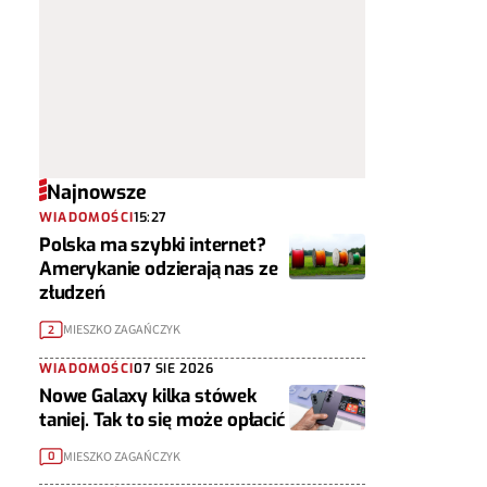
Najnowsze
WIADOMOŚCI
15:27
Polska ma szybki internet?
Amerykanie odzierają nas ze
złudzeń
MIESZKO ZAGAŃCZYK
2
WIADOMOŚCI
07 SIE 2026
Nowe Galaxy kilka stówek
taniej. Tak to się może opłacić
MIESZKO ZAGAŃCZYK
0