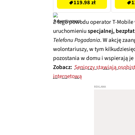
119.98 zł
1
Z tego powodu operator T‑Mobile 
uruchomieniu
specjalnej, bezpłat
Telefonu Pogadania
. W akcję zaan
wolontariuszy, w tym kilkudziesię
pozostania w domu i wspierają j
Zobacz:
Seniorzy stawiają osobi
internetową