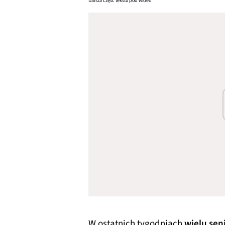
Dalsza część tekstu pod wideo
W ostatnich tygodniach
wielu sen