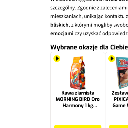
szczególny. Zgodnie z zaleceniami
mieszkaniach, unikając kontaktu z
bliskich
, z którymi mogliby swo
emocjami
czy uzyskać odpowiedz
Wybrane okazje dla Ciebie
Kawa ziarnista
Zestaw
MORNING BIRD Oro
PIXIC
Harmony 1 kg
Game 
(Rzemieślnicza)
gier
139.99 zł
129.99 zł