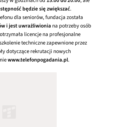
iuszy w godzinach od
15:00 do 20:00
, ale
stępność będzie się zwiększać
.
fonu dla seniorów, fundacja została
 i jest uwrażliwionia
na potrzeby osób
otrzymała licencje na profesjonalne
szkolenie techniczne zapewnione przez
óły dotyczące rekrutacji nowych
onie
www.telefonpogadania.pl
.