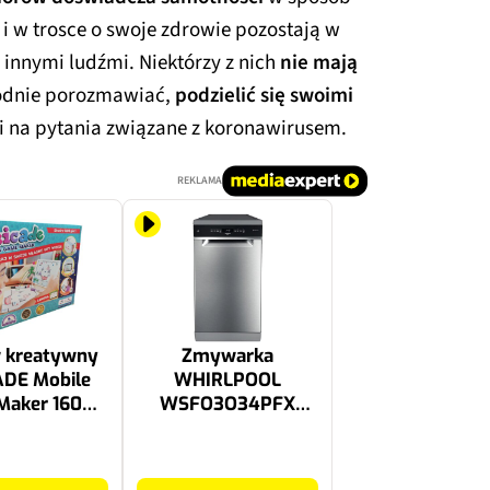
 i w trosce o swoje zdrowie pozostają w
 innymi ludźmi. Niektórzy z nich
nie mają
bodnie porozmawiać,
podzielić się swoimi
i na pytania związane z koronawirusem.
REKLAMA
 kreatywny
Zmywarka
ADE Mobile
WHIRLPOOL
Maker 1600
WSFO3O34PFX
 PXEN2800
PowerClean Pro
Autootwieranie
1549 zł
drzwi 45cm Inox