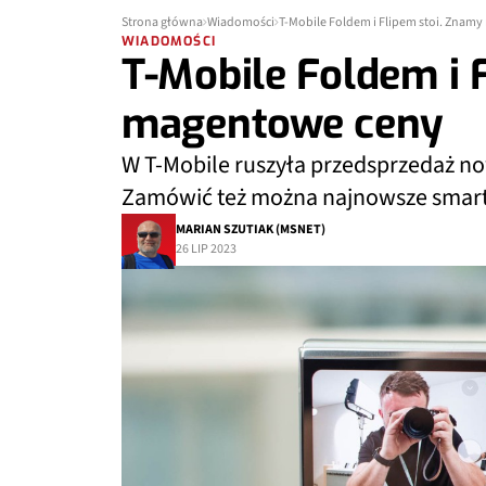
Strona główna
Wiadomości
T-Mobile Foldem i Flipem stoi. Znam
WIADOMOŚCI
T-Mobile Foldem i 
magentowe ceny
W T-Mobile ruszyła przedsprzedaż 
Zamówić też można najnowsze smar
MARIAN SZUTIAK (MSNET)
26 LIP 2023