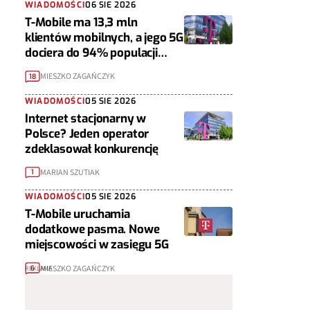
WIADOMOŚCI
06 SIE 2026
T-Mobile ma 13,3 mln
klientów mobilnych, a jego 5G
dociera do 94% populacji
Polski
MIESZKO ZAGAŃCZYK
18
WIADOMOŚCI
05 SIE 2026
Internet stacjonarny w
Polsce? Jeden operator
zdeklasował konkurencję
MARIAN SZUTIAK
1
WIADOMOŚCI
05 SIE 2026
T-Mobile uruchamia
dodatkowe pasma. Nowe
miejscowości w zasięgu 5G
MIESZKO ZAGAŃCZYK
6