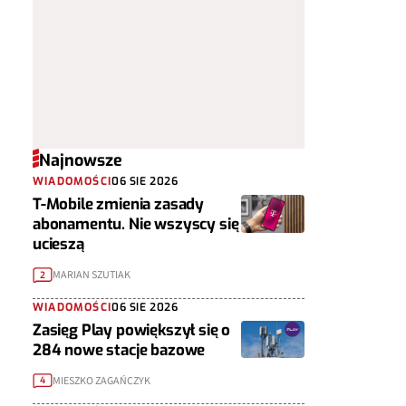
Najnowsze
WIADOMOŚCI
06 SIE 2026
T-Mobile zmienia zasady
abonamentu. Nie wszyscy się
ucieszą
MARIAN SZUTIAK
2
WIADOMOŚCI
06 SIE 2026
Zasięg Play powiększył się o
284 nowe stacje bazowe
MIESZKO ZAGAŃCZYK
4