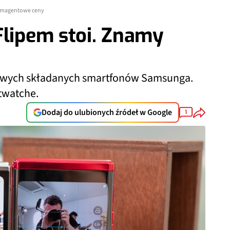
y magentowe ceny
Flipem stoi. Znamy
nowych składanych smartfonów Samsunga.
twatche.
Dodaj do ulubionych źródeł w Google
1