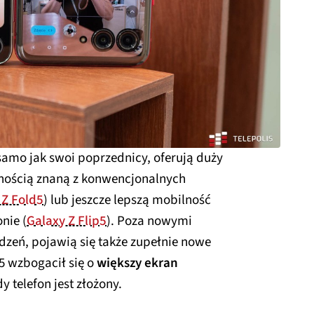
 samo jak swoi poprzednicy, oferują duży
śnością znaną z konwencjonalnych
 Z Fold5
) lub jeszcze lepszą mobilność
nie (
Galaxy Z Flip5
). Poza nowymi
dzeń, pojawią się także zupełnie nowe
p5 wzbogacił się o
większy ekran
 telefon jest złożony.