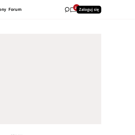
20
ony
Forum
Zaloguj się