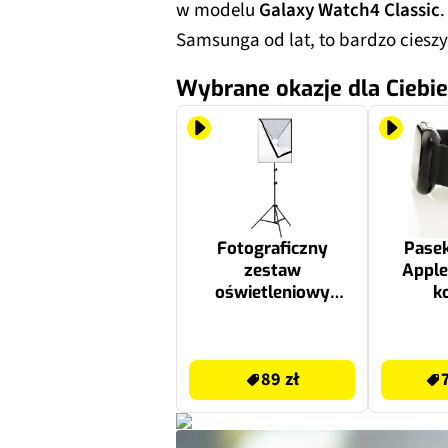
w modelu
Galaxy Watch4 Classic
Samsunga od lat, to bardzo cieszy
Wybrane okazje dla Ciebie
Fotograficzny
Pase
zestaw
Apple
oświetleniowy
k
PULUZ PU5070EU
42/
Softbox LED 50x70
Czar
89 zł
79.99 zł
cm + statyw,
89 zł
żarówka LED 5700K,
torba