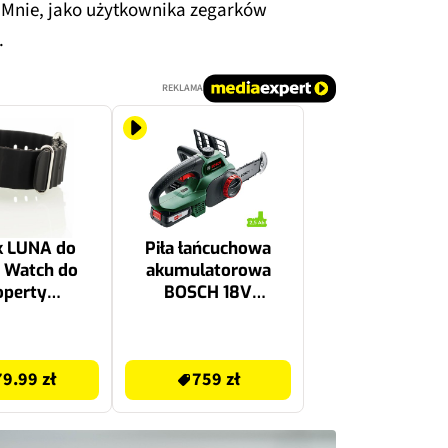
. Mnie, jako użytkownika zegarków
.
REKLAMA
k LUNA do
Piła łańcuchowa
 Watch do
akumulatorowa
operty
BOSCH 18V
44/45mm
UniversalChain 18
ny A00232
06008B8000 2,5Ah
759 zł
79.99 zł
759 zł