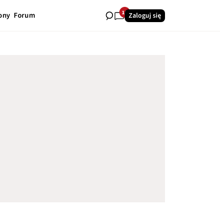
16
ony
Forum
Zaloguj się