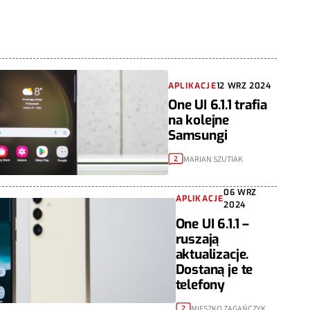
APLIKACJE
12 WRZ 2024
One UI 6.1.1 trafia
na kolejne
Samsungi
MARIAN SZUTIAK
2
06 WRZ
APLIKACJE
2024
One UI 6.1.1 –
ruszają
aktualizacje.
Dostaną je te
telefony
MIESZKO ZAGAŃCZYK
2