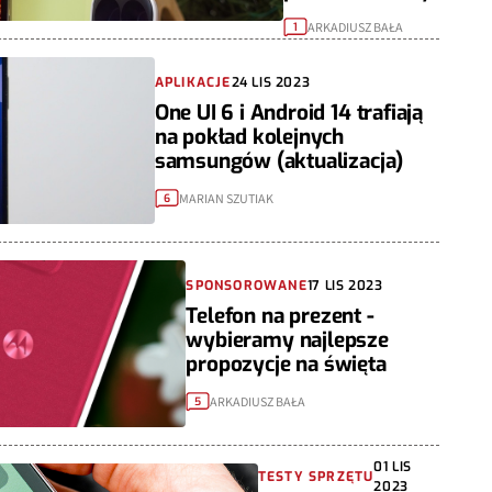
ARKADIUSZ BAŁA
1
APLIKACJE
24 LIS 2023
One UI 6 i Android 14 trafiają
na pokład kolejnych
samsungów (aktualizacja)
MARIAN SZUTIAK
6
SPONSOROWANE
17 LIS 2023
Telefon na prezent -
wybieramy najlepsze
propozycje na święta
ARKADIUSZ BAŁA
5
01 LIS
TESTY SPRZĘTU
2023