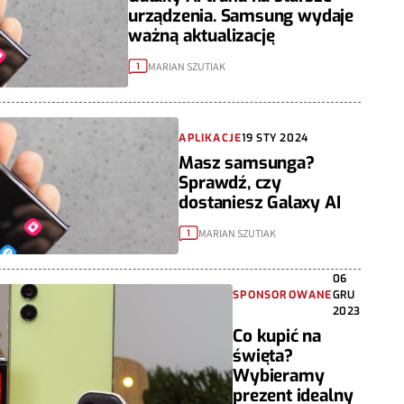
urządzenia. Samsung wydaje
ważną aktualizację
MARIAN SZUTIAK
1
APLIKACJE
19 STY 2024
Masz samsunga?
Sprawdź, czy
dostaniesz Galaxy AI
MARIAN SZUTIAK
1
06
SPONSOROWANE
GRU
2023
Co kupić na
święta?
Wybieramy
prezent idealny