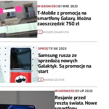
WIADOMOŚCI
01 WRZ 2023
T-Mobile z promocją na
smartfony Galaxy. Można
zaoszczędzić 750 zł
MIESZKO ZAGAŃCZYK
1
SPRZĘT
11 SIE 2023
Samsung rusza ze
sprzedażą nowych
Galaktyk. Są promocje na
start
MARIAN SZUTIAK
2
WIADOMOŚCI
31 LIP 2023
Rosjanie przed
resztą świata. Nowe
smartfony