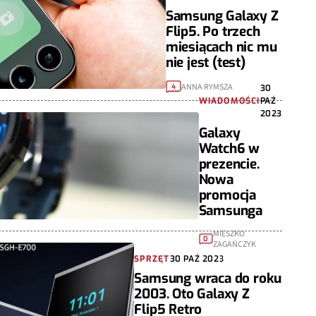
Samsung Galaxy Z
Flip5. Po trzech
miesiącach nic mu
nie jest (test)
ANNA RYMSZA
4
30
WIADOMOŚCI
PAŹ
2023
Galaxy
Watch6 w
prezencie.
Nowa
promocja
Samsunga
MIESZKO
0
ZAGAŃCZYK
SPRZĘT
30 PAŹ 2023
Samsung wraca do roku
2003. Oto Galaxy Z
Flip5 Retro