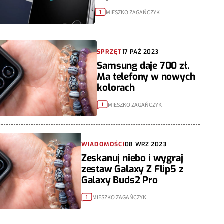
MIESZKO ZAGAŃCZYK
1
SPRZĘT
17 PAŹ 2023
Samsung daje 700 zł.
Ma telefony w nowych
kolorach
MIESZKO ZAGAŃCZYK
1
WIADOMOŚCI
08 WRZ 2023
Zeskanuj niebo i wygraj
zestaw Galaxy Z Flip5 z
Galaxy Buds2 Pro
MIESZKO ZAGAŃCZYK
1