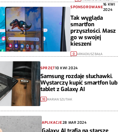
16 KWI
SPONSOROWANE
2024
Tak wygląda
smartfon
przyszłości. Masz
go w swojej
kieszeni
ARKADIUSZ BAŁA
0
SPRZĘT
10 KWI 2024
Samsung rozdaje słuchawki.
Wystarczy kupić smartfon lub
tablet z Galaxy AI
MARIAN SZUTIAK
10
APLIKACJE
28 MAR 2024
Galaxy AI trafia na starsze