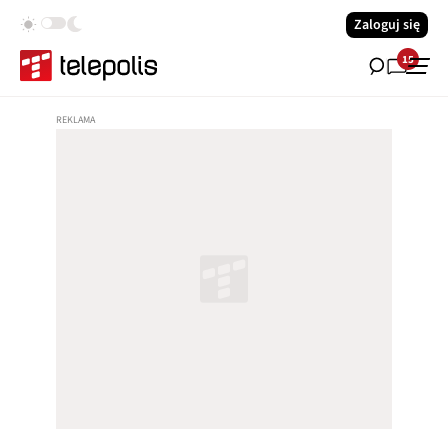
Zaloguj się
15