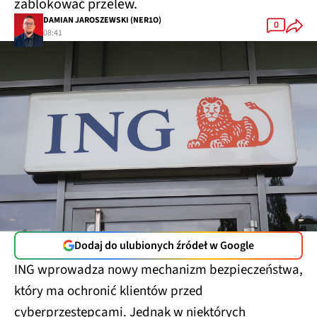
zablokować przelew.
DAMIAN JAROSZEWSKI (NER1O)
0
08:41
Dodaj do ulubionych źródeł w Google
ING wprowadza nowy mechanizm bezpieczeństwa,
który ma ochronić klientów przed
cyberprzestępcami. Jednak w niektórych