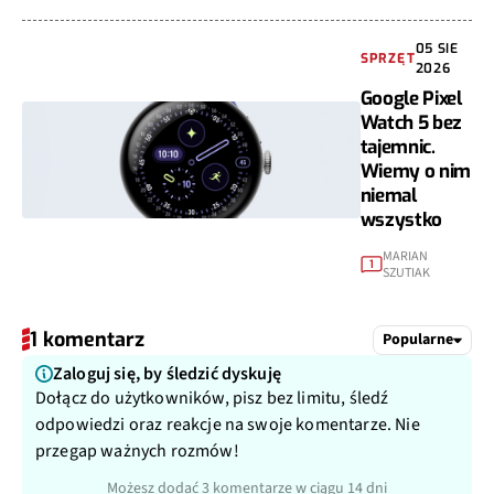
05 SIE
SPRZĘT
2026
Google Pixel
Watch 5 bez
tajemnic.
Wiemy o nim
niemal
wszystko
MARIAN
1
SZUTIAK
1 komentarz
Popularne
Zaloguj się, by śledzić dyskuję
Dołącz do użytkowników, pisz bez limitu, śledź
odpowiedzi oraz reakcje na swoje komentarze. Nie
przegap ważnych rozmów!
Możesz dodać 3 komentarze w ciągu 14 dni