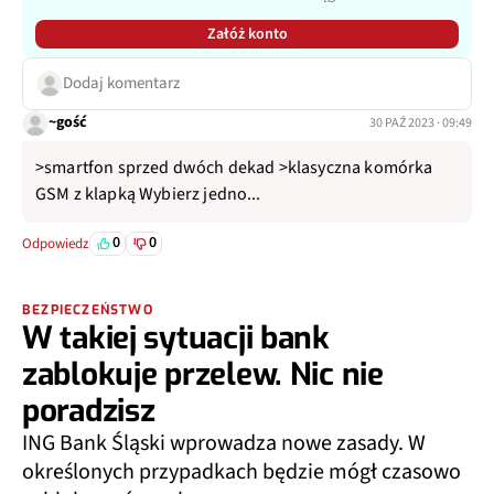
Załóż konto
Dodaj komentarz
~gość
30 PAŹ 2023 · 09:49
>smartfon sprzed dwóch dekad >klasyczna komórka
GSM z klapką Wybierz jedno...
0
0
Odpowiedz
BEZPIECZEŃSTWO
W takiej sytuacji bank
zablokuje przelew. Nic nie
poradzisz
ING Bank Śląski wprowadza nowe zasady. W
określonych przypadkach będzie mógł czasowo