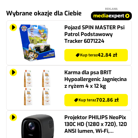
REKLAMA
Wybrane okazje dla Ciebie
Pojazd SPIN MASTER Psi
Patrol Podstawowy
Tracker 6071224
42.84 zł
Kup teraz
Karma dla psa BRIT
Hypoallergenic Jagnięcina
z ryżem 4 x 12 kg
702.86 zł
Kup teraz
Projektor PHILIPS NeoPix
130C HD (1280 x 720), 120
ANSI lumen, Wi-Fi,
Bluetooth