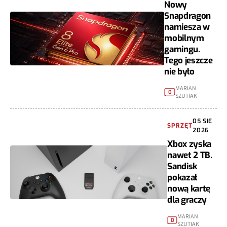
Nowy
Snapdragon
namiesza w
mobilnym
gamingu.
Tego jeszcze
nie było
MARIAN
0
SZUTIAK
05 SIE
SPRZĘT
2026
Xbox zyska
nawet 2 TB.
Sandisk
pokazał
nową kartę
dla graczy
MARIAN
0
SZUTIAK