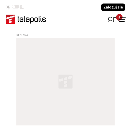
Zaloguj się
9