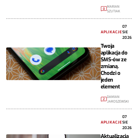
MARIAN
0
SZUTIAK
07
APLIKACJE
SIE
2026
Twoja
aplikacja do
SMS-ów ze
zmianą.
Chodzi o
jeden
element
DAMIAN
2
JAROSZEWSKI
07
APLIKACJE
SIE
2026
Aktualizacja