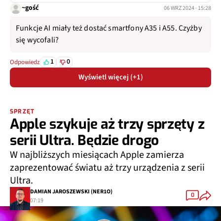
~gość
06 WRZ 2024 · 15:28
Funkcje AI miały też dostać smartfony A35 i A55. Czyżby
się wycofali?
1
0
Odpowiedz
Wyświetl więcej (+1)
SPRZĘT
Apple szykuje aż trzy sprzęty z
serii Ultra. Będzie drogo
W najbliższych miesiącach Apple zamierza
zaprezentować światu aż trzy urządzenia z serii
Ultra.
DAMIAN JAROSZEWSKI (NER1O)
0
07:19