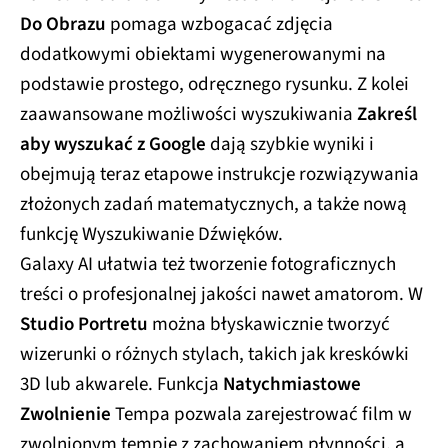
Do Obrazu
pomaga wzbogacać zdjęcia
dodatkowymi obiektami wygenerowanymi na
podstawie prostego, odręcznego rysunku. Z kolei
zaawansowane możliwości wyszukiwania
Zakreśl
aby wyszukać z Google
dają szybkie wyniki i
obejmują teraz etapowe instrukcje rozwiązywania
złożonych zadań matematycznych, a także nową
funkcję Wyszukiwanie Dźwięków.
Galaxy AI ułatwia też tworzenie fotograficznych
treści o profesjonalnej jakości nawet amatorom. W
Studio Portretu
można błyskawicznie tworzyć
wizerunki o różnych stylach, takich jak kreskówki
3D lub akwarele. Funkcja
Natychmiastowe
Zwolnienie
Tempa pozwala zarejestrować film w
zwolnionym tempie z zachowaniem płynności, a