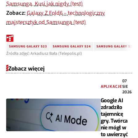
Samsunga. Kusi jak nigdy (test)
Zobacz:
Galaxy Z Fold6 – technologiczny
majstersztyk od Samsunga (test)
SAMSUNG GALAXY S23
SAMSUNG GALAXY S24
SAMSUNG GALAXY S23 F
Źródła zdjęć: Arkadiusz Bała (Telepolis.pl)
Zobacz więcej
07
APLIKACJE
SIE
2026
Google AI
zdradziło
tajemnicę
gry. Twórca
nie mógł w
to uwierzyć