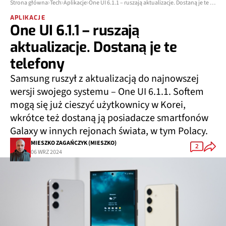
Strona główna
Tech
Aplikacje
One UI 6.1.1 – ruszają aktualizacje. Dostaną je te telefony
APLIKACJE
One UI 6.1.1 – ruszają
aktualizacje. Dostaną je te
telefony
Samsung ruszył z aktualizacją do najnowszej
wersji swojego systemu – One UI 6.1.1. Softem
mogą się już cieszyć użytkownicy w Korei,
wkrótce też dostaną ją posiadacze smartfonów
Galaxy w innych rejonach świata, w tym Polacy.
MIESZKO ZAGAŃCZYK (MIESZKO)
2
06 WRZ 2024