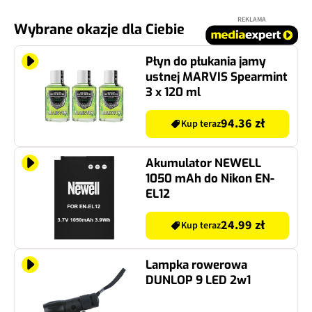
REKLAMA
Wybrane okazje dla Ciebie
Płyn do płukania jamy
ustnej MARVIS Spearmint
3 x 120 ml
94.36 zł
Kup teraz
Akumulator NEWELL
1050 mAh do Nikon EN-
EL12
24.99 zł
Kup teraz
Lampka rowerowa
DUNLOP 9 LED 2w1