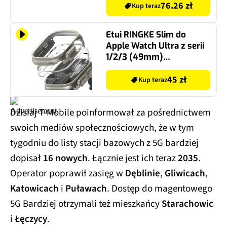
76.26 zł
Kup teraz
Etui RINGKE Slim do
Apple Watch Ultra z serii
1/2/3 (49mm)
Przezroczysty/Szary
(2szt.)
45 zł
Kup teraz
Dzisiaj T-Mobile poinformował za pośrednictwem
swoich mediów społecznościowych, że w tym
tygodniu do listy stacji bazowych z 5G bardziej
dopisał
16 nowych
. Łącznie jest ich teraz
2035
.
Operator poprawił zasięg w
Dęblinie
,
Gliwicach
,
Katowicach
i
Puławach
. Dostęp do magentowego
5G Bardziej otrzymali też mieszkańcy
Starachowic
i
Łęczycy
.