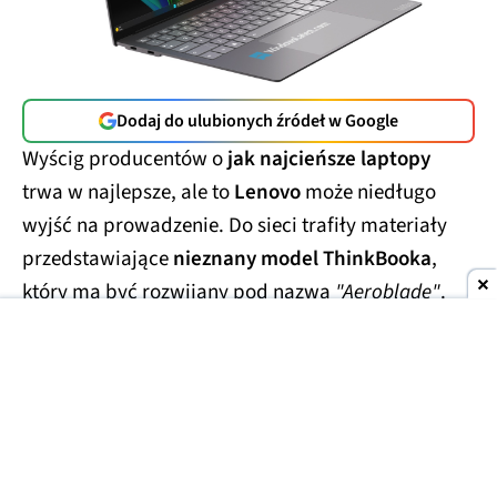
Dodaj do ulubionych źródeł w Google
Wyścig producentów o
jak najcieńsze laptopy
trwa w najlepsze, ale to
Lenovo
może niedługo
wyjść na prowadzenie. Do sieci trafiły materiały
przedstawiające
nieznany model ThinkBooka
,
który ma być rozwijany pod nazwą
"Aeroblade"
.
Jego obudowa wygląda
wręcz absurdalnie
smukło.