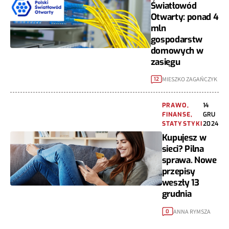
Światłowód
Otwarty: ponad 4
mln
gospodarstw
domowych w
zasięgu
MIESZKO ZAGAŃCZYK
12
PRAWO,
14
FINANSE,
GRU
STATYSTYKI
2024
Kupujesz w
sieci? Pilna
sprawa. Nowe
przepisy
weszły 13
grudnia
ANNA RYMSZA
0