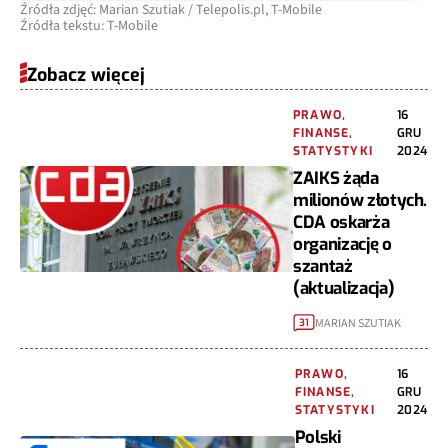
Źródła zdjęć: Marian Szutiak / Telepolis.pl, T-Mobile
Źródła tekstu: T-Mobile
Zobacz więcej
PRAWO,
16
FINANSE,
GRU
STATYSTYKI
2024
ZAIKS żąda
milionów złotych.
CDA oskarża
organizację o
szantaż
(aktualizacja)
MARIAN SZUTIAK
31
PRAWO,
16
FINANSE,
GRU
STATYSTYKI
2024
Polski