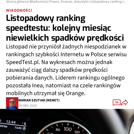
Strona główna
Wiadomości
Prawo, finanse, statystyki
Listopadowy ranking speedtestu: kolejny miesiąc niewielkich spadków prędkości
WIADOMOŚCI
Listopadowy ranking
speedtestu: kolejny miesiąc
niewielkich spadków prędkości
Listopad nie przyniósł żadnych niespodzianek w
rankingach szybkości Internetu w Polsce serwisu
SpeedTest.pl. Na wykresach można jednak
zauważyć ciąg dalszy spadków prędkości
pobierania danych. Liderem rankingu ogólnego
pozostała Inea, natomiast na czele rankingów
mobilnych utrzymał się Orange.
MARIAN SZUTIAK (MSNET)
14
09 GRU 2020