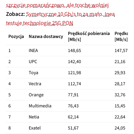
szczycie pomarańczowo, ale trochę wolniej
Zobacz:
Symetryczne 10 Gb/s to za mało. Inea
testuje technologię 25G PON
Prędkość pobierania
Prędkość
Pozycja
Nazwa dostawcy
[Mb/s]
[Mb/s]
1
INEA
148,65
147,57
2
UPC
142,40
21,16
3
Toya
121,98
29,93
4
Vectra
112,74
28,17
5
Orange
77,91
32,76
6
Multimedia
76,43
15,45
7
Netia
62,14
22,64
8
Exatel
51,67
24,05