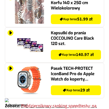
Korfu 140 x 250 cm
Wielokolorowy
51.99 zł
Kup teraz
Kapsułki do prania
COCCOLINO Care Black
120 szt.
140.97 zł
Kup teraz
Pasek TECH-PROTECT
IconBand Pro do Apple
Watch do koperty
44/45/46/49 mm
Pomarańczowy
29 zł
Kup teraz
Zobacz:
Październikowy ranking speedtestu: na