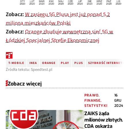
Zobacz:
W zasięgu 5G Plusa jest już ponad 5,2
miliona mieszkańców Polski
Zobacz:
Orange zbuduje wewnętrzną sieć 5G w
Łódzkiej Specjalnej Strefie Ekonomicznej
T-MOBILE
INEA
ORANGE
PLAY
PLUS
SZYBKOŚĆ INTERNETU
Źródła tekstu: Speedtest.pl
Zobacz więcej
PRAWO,
16
FINANSE,
GRU
STATYSTYKI
2024
ZAIKS żąda
milionów złotych.
CDA oskarża