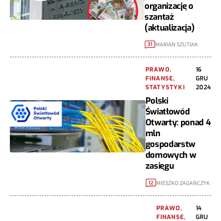
organizację o
szantaż
(aktualizacja)
MARIAN SZUTIAK
31
PRAWO,
16
FINANSE,
GRU
STATYSTYKI
2024
Polski
Światłowód
Otwarty: ponad 4
mln
gospodarstw
domowych w
zasięgu
MIESZKO ZAGAŃCZYK
12
PRAWO,
14
FINANSE,
GRU