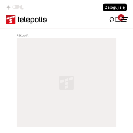
Zaloguj się
38