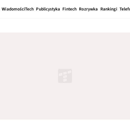
Wiadomości
Tech
Publicystyka
Fintech
Rozrywka
Rankingi
Telef