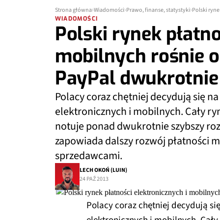
Strona główna
Wiadomości
Prawo, finanse, statystyki
WIADOMOŚCI
Polski rynek płatno
mobilnych rośnie o
PayPal dwukrotnie 
Polacy coraz chętniej decydują się n
elektronicznych i mobilnych. Cały ry
notuje ponad dwukrotnie szybszy ro
zapowiada dalszy rozwój płatności 
sprzedawcami.
LECH OKOŃ (LUIN)
24 PAŹ 2013
Polacy coraz chętniej decydują si