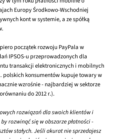
zy w tym roku płatności mobilne o
krajach Europy Środkowo-Wschodniej
tywnych kont w systemie, a ze spółką
w.
dopiero początek rozwoju PayPala w
badań IPSOS-u przeprowadzonych dla
tu transakcji elektronicznych i mobilnych
oc. polskich konsumentów kupuje towary w
znacznie wzrośnie - najbardziej w sektorze
orównaniu do 2012 r.).
owych rozwiązań dla swoich klientów i
 by rozwinąć się w obszarze płatności
-
ztów stałych. Jeśli akurat nie sprzedajesz