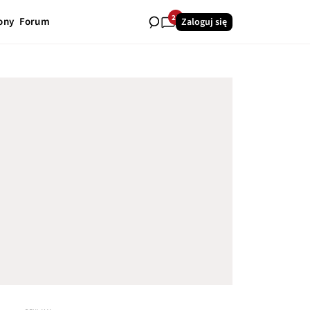
28
ony
Forum
Zaloguj się