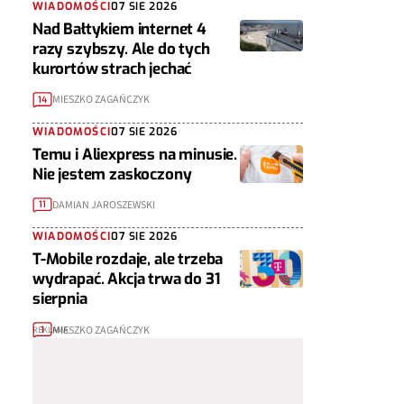
WIADOMOŚCI
07 SIE 2026
Nad Bałtykiem internet 4
razy szybszy. Ale do tych
kurortów strach jechać
MIESZKO ZAGAŃCZYK
14
WIADOMOŚCI
07 SIE 2026
Temu i Aliexpress na minusie.
Nie jestem zaskoczony
DAMIAN JAROSZEWSKI
11
WIADOMOŚCI
07 SIE 2026
T-Mobile rozdaje, ale trzeba
wydrapać. Akcja trwa do 31
sierpnia
MIESZKO ZAGAŃCZYK
1