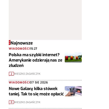
Najnowsze
WIADOMOŚCI
15:27
Polska ma szybki internet?
Amerykanie odzierają nas ze
złudzeń
MIESZKO ZAGAŃCZYK
2
WIADOMOŚCI
07 SIE 2026
Nowe Galaxy kilka stówek
taniej. Tak to się może opłacić
MIESZKO ZAGAŃCZYK
0