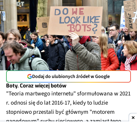
Dodaj do ulubionych źródeł w Google
Boty. Coraz więcej botów
"Teoria martwego internetu" sformułowana w 2021
r. odnosi się do lat 2016-17, kiedy to ludzie
stopniowo przestali być głównym "motorem
napędowym" ruchu sieciowego, a zamiast tego
wszystko zaczęły dyktować algorytmy, a ruch