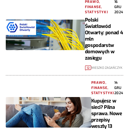
PRAWO,
16
FINANSE,
GRU
STATYSTYKI
2024
Polski
Światłowód
Otwarty: ponad 4
mln
gospodarstw
domowych w
zasięgu
MIESZKO ZAGAŃCZYK
12
PRAWO,
14
FINANSE,
GRU
STATYSTYKI
2024
Kupujesz w
sieci? Pilna
sprawa. Nowe
przepisy
weszły 13