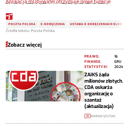
Aplikacja mObywatel otrzymuje nowe funkcje
POCZTA POLSKA
E-DORĘCZENIA
USTAWA O DORĘCZENIACH ELEKTRO
Źródła tekstu: Poczta Polska
Zobacz więcej
PRAWO,
16
FINANSE,
GRU
STATYSTYKI
2024
ZAIKS żąda
milionów złotych.
CDA oskarża
organizację o
szantaż
(aktualizacja)
MARIAN SZUTIAK
31