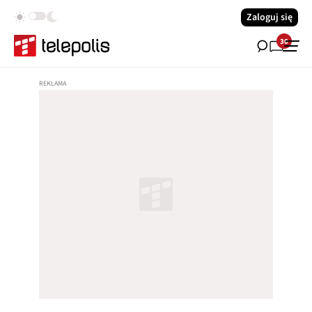
Zaloguj się
30