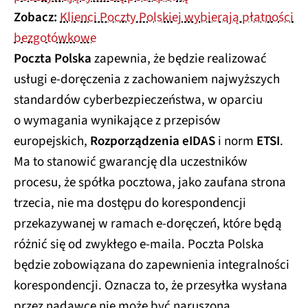
Zobacz:
Klienci Poczty Polskiej wybierają płatności
bezgotówkowe
Poczta Polska
zapewnia, że będzie realizować
usługi e-doręczenia z zachowaniem najwyższych
standardów cyberbezpieczeństwa, w oparciu
o wymagania wynikające z przepisów
europejskich,
Rozporządzenia eIDAS
i norm
ETSI
.
Ma to stanowić gwarancję dla uczestników
procesu, że spółka pocztowa, jako zaufana strona
trzecia, nie ma dostępu do korespondencji
przekazywanej w ramach e-doręczeń, które będą
różnić się od zwykłego e-maila. Poczta Polska
będzie zobowiązana do zapewnienia integralności
korespondencji. Oznacza to, że przesyłka wysłana
przez nadawcę nie może być naruszona