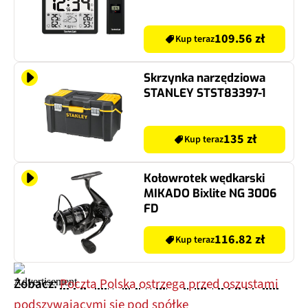
109.56 zł
Kup teraz
Skrzynka narzędziowa
STANLEY STST83397-1
135 zł
Kup teraz
Kołowrotek wędkarski
MIKADO Bixlite NG 3006
FD
116.82 zł
Kup teraz
Zobacz:
Poczta Polska ostrzega przed oszustami
podszywającymi się pod spółkę