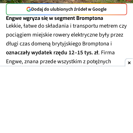
Dodaj do ulubionych źródeł w Google
Engwe wgryza się w segment Bromptona
Lekkie, łatwe do składania i transportu metrem czy
pociągiem miejskie rowery elektryczne były przez
długi czas domeną brytyjskiego Bromptona i
oznaczały wydatek rzędu 12–15 tys. zł
. Firma
Engwe, znana przede wszystkim z potężnych
rowerów klasy enduro (tzw. fat bike'i) i klasycznych
rowerów miejskich, postanowiła w tym sezonie
spróbować swoich sił i w tym segmencie. Engwe
Zip to pierwszy szkrab w rodzinie, który nie tylko
dorównuje brytyjskiej legendzie, ale też deklasuje
ją cenowo.
4649 zł to kwota, za którą Brompton
nie daje nawet wariantu bez elektryki
.
Tymczasem u Engwe to kompletny rower