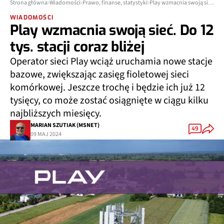
Strona główna
Wiadomości
Prawo, finanse, statystyki
Play wzmacnia swoją sieć. Do 12 tys. stacji coraz bliżej
WIADOMOŚCI
Play wzmacnia swoją sieć. Do 12
tys. stacji coraz bliżej
Operator sieci Play wciąż uruchamia nowe stacje
bazowe, zwiększając zasięg fioletowej sieci
komórkowej. Jeszcze trochę i będzie ich już 12
tysięcy, co może zostać osiągnięte w ciągu kilku
najbliższych miesięcy.
MARIAN SZUTIAK (MSNET)
49
09 MAJ 2024