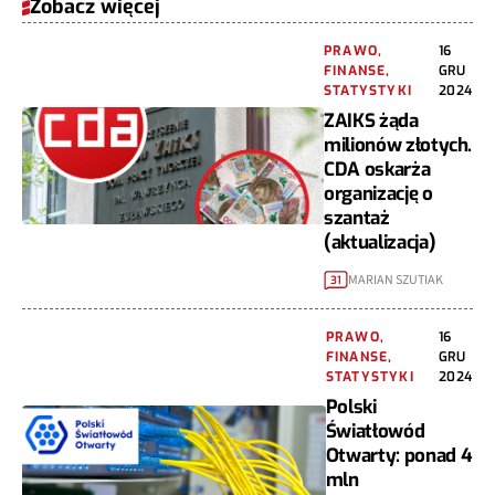
Zobacz więcej
PRAWO,
16
FINANSE,
GRU
STATYSTYKI
2024
ZAIKS żąda
milionów złotych.
CDA oskarża
organizację o
szantaż
(aktualizacja)
MARIAN SZUTIAK
31
PRAWO,
16
FINANSE,
GRU
STATYSTYKI
2024
Polski
Światłowód
Otwarty: ponad 4
mln