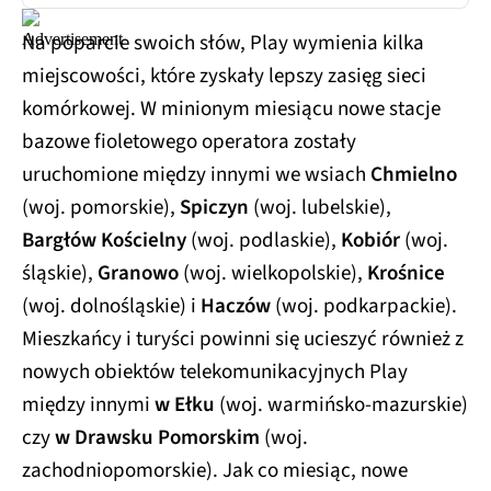
Na poparcie swoich słów, Play wymienia kilka
miejscowości, które zyskały lepszy zasięg sieci
komórkowej. W minionym miesiącu nowe stacje
bazowe fioletowego operatora zostały
uruchomione między innymi we wsiach
Chmielno
(woj. pomorskie),
Spiczyn
(woj. lubelskie),
Bargłów Kościelny
(woj. podlaskie),
Kobiór
(woj.
śląskie),
Granowo
(woj. wielkopolskie),
Krośnice
(woj. dolnośląskie) i
Haczów
(woj. podkarpackie).
Mieszkańcy i turyści powinni się ucieszyć również z
nowych obiektów telekomunikacyjnych Play
między innymi
w Ełku
(woj. warmińsko-mazurskie)
czy
w Drawsku Pomorskim
(woj.
zachodniopomorskie). Jak co miesiąc, nowe