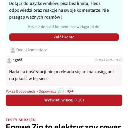
Dołącz do użytkowników, pisz bez limitu, śledź
odpowiedzi oraz reakcje na swoje komentarze. Nie
przegap ważnych rozmów!
Możesz dodać 3 komentarze w ciągu 14 dni
Załóż konto
Dodaj komentarz
~gość
09 MAJ 2024 · 09:23
Nadal ta ilość stacji nie przekłada się ani na zasięg ani
na jakość w tej sieci.
1
4
Pokaż 8 odpowiedzi
Odpowiedz
Wyświetl więcej (+10)
TESTY SPRZĘTU
Engwe Zip to elektryczny rower