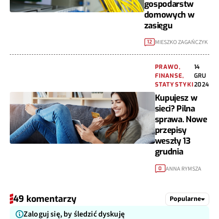
gospodarstw
domowych w
zasięgu
MIESZKO ZAGAŃCZYK
12
PRAWO,
14
FINANSE,
GRU
STATYSTYKI
2024
Kupujesz w
sieci? Pilna
sprawa. Nowe
przepisy
weszły 13
grudnia
ANNA RYMSZA
0
49 komentarzy
Popularne
Zaloguj się, by śledzić dyskuję