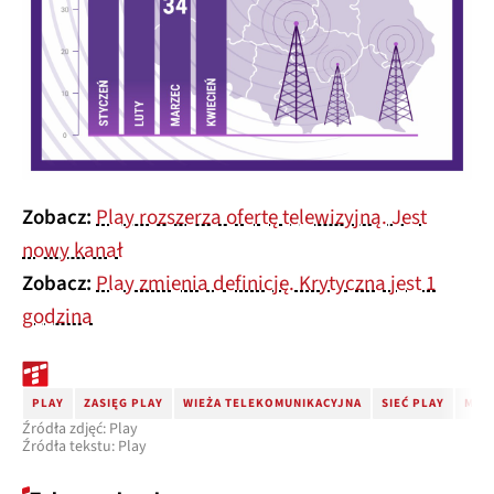
Zobacz:
Play rozszerza ofertę telewizyjną. Jest
nowy kanał
Zobacz:
Play zmienia definicję. Krytyczna jest 1
godzina
PLAY
ZASIĘG PLAY
WIEŻA TELEKOMUNIKACYJNA
SIEĆ PLAY
MAS
Źródła zdjęć: Play
Źródła tekstu: Play