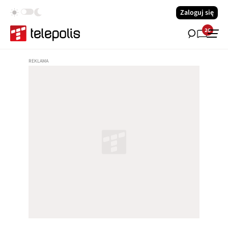
Zaloguj się
26