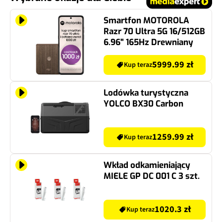
Smartfon MOTOROLA
Razr 70 Ultra 5G 16/512GB
6.96" 165Hz Drewniany
5999.99 zł
Kup teraz
Lodówka turystyczna
YOLCO BX30 Carbon
1259.99 zł
Kup teraz
Wkład odkamieniający
MIELE GP DC 001 C 3 szt.
1020.3 zł
Kup teraz