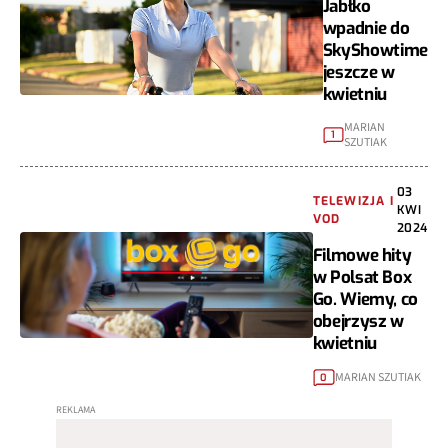
Jabłko
wpadnie do
SkyShowtime
jeszcze w
kwietniu
MARIAN
1
SZUTIAK
03
TELEWIZJA I
KWI
VOD
2024
Filmowe hity
w Polsat Box
Go. Wiemy, co
obejrzysz w
kwietniu
MARIAN SZUTIAK
0