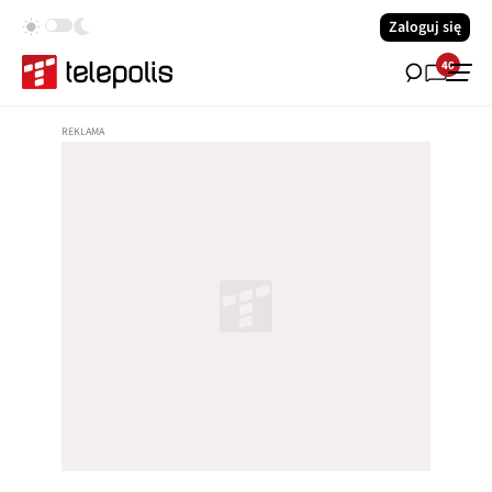
Zaloguj się
40