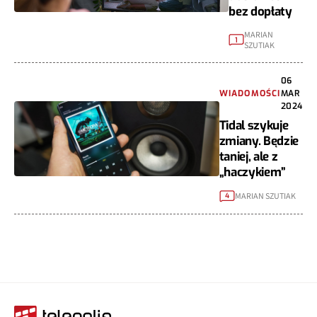
bez dopłaty
MARIAN
1
SZUTIAK
06
WIADOMOŚCI
MAR
2024
Tidal szykuje
zmiany. Będzie
taniej, ale z
„haczykiem”
MARIAN SZUTIAK
4