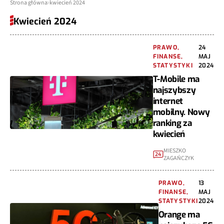
Strona główna
kwiecień 2024
Kwiecień 2024
PRAWO,
24
FINANSE,
MAJ
STATYSTYKI
2024
T-Mobile ma
najszybszy
internet
mobilny. Nowy
ranking za
kwiecień
MIESZKO
24
ZAGAŃCZYK
PRAWO,
13
FINANSE,
MAJ
STATYSTYKI
2024
Orange ma