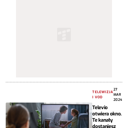
27
TELEWIZJA
MAR
I VOD
2024
Televio
otwiera okno.
Te kanały
dostaniesz