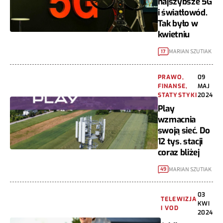
najszybsze 5G
i światłowód.
Tak było w
kwietniu
MARIAN SZUTIAK
17
PRAWO,
09
FINANSE,
MAJ
STATYSTYKI
2024
Play
wzmacnia
swoją sieć. Do
12 tys. stacji
coraz bliżej
MARIAN SZUTIAK
49
03
TELEWIZJA
KWI
I VOD
2024