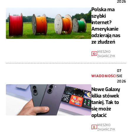
2026
Polska ma
szybki
internet?
Amerykanie
odzierają nas
ze złudzeń
MIESZKO
10
ZAGAŃCZYK
07
WIADOMOŚCI
SIE
2026
Nowe Galaxy
kilka stówek
taniej. Tak to
się może
opłacić
MIESZKO
0
ZAGAŃCZYK