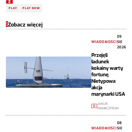
PLAY
PLAY NOW
Zobacz więcej
09
WIADOMOŚCI
SIE
2026
Przejęli
ładunek
kokainy warty
fortunę.
Nietypowa
akcja
marynarki USA
JAKUB
0
KRAWCZYŃSKI
08
WIADOMOŚCI
SIE