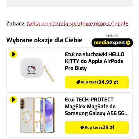
Zobacz:
Netia uruchamia sportowe okno z Canal+
REKLAMA
Wybrane okazje dla Ciebie
Etui na słuchawki HELLO
KITTY do Apple AirPods
Pro Biały
34.99 zł
Kup teraz
Etui TECH-PROTECT
MagFlex MagSafe do
Samsung Galaxy A56 5G
Przezroczysto-złoty
29 zł
Kup teraz