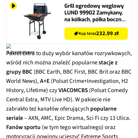
Grill ogrodowy węglowy
LUND 99902 Zamykany,
na kółkach, półka boczna,
termometr, komin
232.99 zł
Kup teraz
Pakiet Extra to duży wybór kanałów rozrywkowych,
wśród nich można znaleźć popularne
stacje z
grupy BBC
(BBC Earth, BBC First, BBC Brit oraz BBC
World News),
A+E
(Polsat Crime+Investigation, H2
History, Lifetime) czy
VIACOMCBS
(Polsat Comedy
Central Extra, MTV Live HD). W pakiecie nie
zabrakło też kanałów oferujących
popularne
seriale
– AXN, AMC, Epic Drama, Sci Fi czy 13 Ulica.
Fanów sportu
(w tym tego wirtualnego) oraz
motoryzacji powinny ucieszyć Extreme Sports